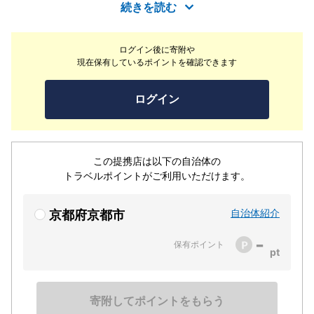
節の素材を、熟練の職人が絶妙な温度と時間で揚げる一瞬
続きを読む
の芸術。旬の恵みを繊細に揚げた天婦羅とともにお楽しみ
いただくのは、唎酒師が一献一献、料理との相性を見極め
ログイン後に寄附や
て選び抜いた日本酒の数々をご用意しております。揚げた
現在保有しているポイントを確認できます
ての香りと音、口の中で広がる滋味深さを、ぜひ目と舌で
ご堪能ください。喧騒を離れた高台寺で、心をほどく上質
ログイン
なひとときをお届けいたします。
この提携店は以下の自治体の
トラベルポイントがご利用いただけます。
自治体紹介
京都府京都市
-
保有ポイント
寄附してポイントをもらう