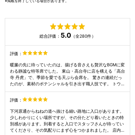
掲載を終了している場合があります。
5.0
総合評価：
（全280件）
評価：
暖簾の先に待っていたのは、揚げる音さえも贅沢なBGMに変
わる静謐な特等席でした。 東山・高台寺に店を構える「高台
寺 丹虎」で、季節を愛でる天ぷら会席を。 驚きの連続だっ
たのが、素材のポテンシャルを引き出す職人技です。 トウモ
ロコシを超える甘みを蓄えた茨城産ヤナギタレンコンや、4
日間じっくり寝かせた熟成真鯛の大葉巻き。 さらに、自家製
評価：
カラスミを惜しみなく削りかける菜の花など、一品ごとに驚
きと感動が重なります。 白眉は、仕上げにブランデー「山
下河原通からねねの道へ抜ける細い路地に入口があります。
崎」を纏わせるさつまいも。芳醇な香りが紅はるかの甘みを
少しわかりにくい場所ですが、その分たどり着いたときの特
引き立てる、まさに大人のための逸品でした。 また、コース
別感があります。到着すると入口でスタッフさんが待ってい
とは別料金にはなりますが、「ウニの磯辺揚げ」は、鼻を抜
てくださり、その気配りにまず心をつかまれました。 店内は
ける磯の香りと濃厚な甘みの余韻が凄まじく、殆どのお客さ