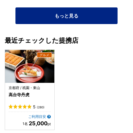
めなのでコースの最後でも美味しく食べれました。 ⚫︎甘味
バジルシャーベット ヨーグルト、ココナッツミルク、ハチミ
ツで作られたシャーベットで非常にさっぱりした一品。 コー
もっと見る
スは以上❗️ 天ぷらはどれも軽く最後まで食べ疲れしない感じ
でした。また日本各地のブランド野菜を多く使われており、
野菜好きな自分としては嬉しい構成。 昼のコースなので構成
は軽めですが、夜はまた異なる構成。そちらも機会あれば行
最近チェックした提携店
ってみたいと思います😊 京都で風情ある場所で食事をした
い時に候補に入れてみてください✨
京都府 / 祇園・東山
高台寺丹虎
5
(280)
ご利用目安
25,000