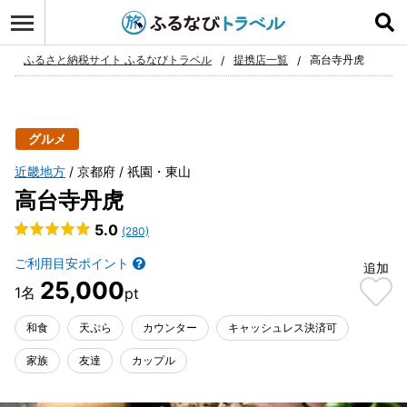
ログイン
お気に入り
ふるさと納税サイト ふるなびトラベル
提携店一覧
高台寺丹虎
グルメ
近畿地方
京都府
祇園・東山
高台寺丹虎
5.0
(280)
ご利用目安ポイント
追加
25,000
和食
天ぷら
カウンター
キャッシュレス決済可
家族
友達
カップル