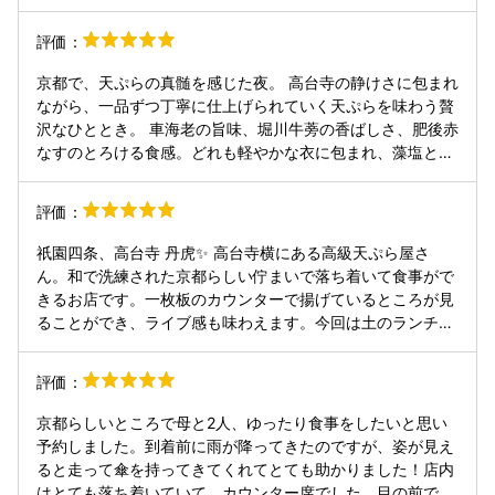
本当に素敵です。もともと料理屋さんだった建物をフルリノ
んが頼むのも頷けます。 京都の情緒に浸りながら、五感で季
ベーションされたとのことですが、単に新しくしたという印
評価：
節を味わう。そんな特別な夜に相応しい、記憶に深く刻まれ
象ではなく、建物が持つ趣や古民家らしい温もりをしっかり
る名店です。
活かした空間づくりがされています。梁や質感からは歴史を
京都で、天ぷらの真髄を感じた夜。 高台寺の静けさに包まれ
感じつつ、内装や設備は洗練されていてとても清潔。古き良
ながら、一品ずつ丁寧に仕上げられていく天ぷらを味わう贅
き雰囲気と上質さが自然に調和しています。カウンターには
沢なひととき。 車海老の旨味、堀川牛蒡の香ばしさ、肥後赤
マネージャーさんが立ち、気さくに声をかけてくださり、お
なすのとろける食感。どれも軽やかな衣に包まれ、藻塩と太
店のことや京都の話など楽しい時間を過ごせました。肩肘張
白ごま油が素材の良さを引き立てます。 特に紅はるかの天ぷ
らずにいられるのも、このお店の大きな魅力です。 天ぷらは
ら——きび糖とウィスキー山崎の香りがふわっと広がり、ま
評価：
創作性があり、趣向を凝らした一品が次々と登場します。料
るで一皿のデザートのよう。 食事の穴子天丼も見事で、山椒
理人さんの説明も丁寧で、食材や調理の工夫がよく伝わりま
の香りが心地よく締めくくります。 食後の柑橘ジュレの爽や
祇園四条、高台寺 丹虎✨ 高台寺横にある高級天ぷら屋さ
す。どれも衣が薄く、からっと美しく揚がっていて、驚くほ
かさまで、流れに無駄がなく美しい構成。 素材と技、そして
ん。和で洗練された京都らしい佇まいで落ち着いて食事がで
ど軽やか。コースでいただいてもまったく胃もたれしませ
時間の流れまで味わえる一軒。 京都という土地の気配を感じ
きるお店です。一枚板のカウンターで揚げているところが見
ん。 特に印象的だったのはウニ。思わず声が出るほど贅沢な
ながら、静かに感動が積み重なる体験でした。
ることができ、ライブ感も味わえます。今回は土のランチで
量で、その濃厚さと軽やかな揚げのバランスが見事でした。
訪問しました😊 予約したのは ・天ぷら会席【八坂】 (9680
味はもちろん、体験としても満足度が高いです。 気づけばす
円税込) です✨ コース構成🍽️ ・お箸初め ・天ぷら10品 ・お
っかりリラックスしていて、危うくお支払いを忘れそうにな
評価：
食事 ・甘味 ドリンク情報🍺 ・ビール小瓶 ・焼酎 ・日本酒
ったほど。京都には天ぷらの名店が数多くありますが、その
・ソフトドリンク 以下レビュー❗️ ⚫︎お箸初め 鰤大根、スナッ
中でも1、2を争うレベルだと思います。自信を持っておすす
京都らしいところで母と2人、ゆったり食事をしたいと思い
プエンドウ 玉味噌が大根の上に乗っており溶いていただきま
めできる一軒です。★★★★★
予約しました。到着前に雨が降ってきたのですが、姿が見え
す。非常に優しい味で鰤の脂の旨味を吸った大根に、まろや
ると走って傘を持ってきてくれてとても助かりました！店内
かな玉味噌の甘みが重なる高レベルな一品でコーススター
はとても落ち着いていて、カウンター席でした。目の前で料