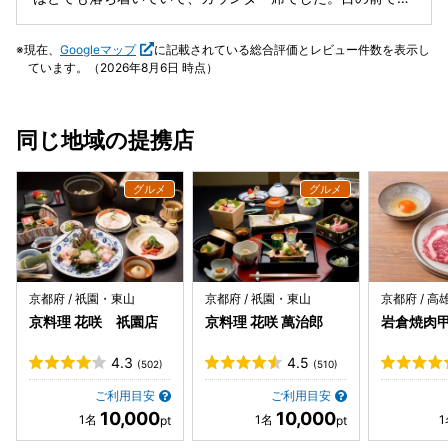
ト。 ⚫︎天ぷら ・天草の車海老 まずは海老から。透き通るよ
理のこだわりや旬の使用食材を説明してくれたり、天ぷらを
うな甘みがサクッとした衣の中で見事に活きています。 ・岐
揚げるところや盛り付けの様子が見ることができて、ずっと
現在、
Googleマップ
に記載されている総合評価とレビュー件数を表示し
阜の大玉 藤九郎銀杏 大粒の銀杏。もちもちとした食感の後
ワクワクしながら食事を楽しめました。お酒の種類も豊富
ています。（2026年8月6日 時点）
に仄かな苦みが広がる大人の味わい。 ・京都堀川牛蒡 力強
で、料理に合わせたオススメも教えてくれるのでそれも美味
い大地の香りが凝縮され、ホクッとした柔らかさの中から深
しくいただきました！料理もドリンクも接客も何もかもが大
い滋味を感じます。 ・淡路 熟成鰆 淡白ながらも脂ののっ
満足で、また伺いたいと思います！
同じ地域の提携店
た身質。１週間熟成しているとのことで、旨みの力強さを感
じました。 ・茨城 柳蓮田蓮根 シャキシャキとしつつホクホ
ク感もあります。甘みも感じ美味。 ・熊本 肥後赤なす 驚く
ほど瑞々しいなす。熱々の身が口の中で溶けていく時に甘さ
も感じます。野菜好きに嬉しい一品。 ・淡路 鯵大葉 大葉
の爽やかさと海苔の香ばしさを感じます。脂ののった鯵の濃
厚な旨みを、薬味と海苔がキリッと引き締めていました。 ・
能勢 原木椎茸 大好きな椎茸。厚みがありジューシーな味わ
京都府 / 祇園・東山
京都府 / 祇園・東山
京都府 / 
い。衣のサクッとした軽やかさが、肉厚な身の弾力を活かし
京料理 花咲 祇園店
京料理 花咲 萬治郎
岩倉焼肉
ていました。 ・和歌山 紋甲烏賊 柔らかなイカ。さっぱりと
した酢橘で磯の香りを楽しみました。 ・鹿児島 紅はるかさ
4.3
4.5
(502)
(510)
つまいも スポイトでウイスキーをかけていただきます。その
ままでも甘く充分おいしいですが、ウイスキーをかけること
ご利用目安
ご利用目安
により風味とコクが付加されます。 ⚫︎食事 穴子丼 揚げたて
10,000
10,000
の穴子を使った穴子丼。インゲン、菊芋と共に。ご飯は少な