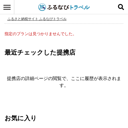
ログイン
お気に入り
ふるさと納税サイト ふるなびトラベル
指定のプランは見つかりませんでした。
最近チェックした提携店
提携店の詳細ページの閲覧で、ここに履歴が表示されま
す。
お気に入り