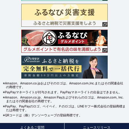
※Amazon、Amazon.co.jpおよびそのロゴは、Amazon.com,Inc.またはその関連会社
の商標です。
※PayPayマネーライトが付与されます。PayPayマネーライトの出金はできません。
※Amazon、Amazon.co.jp、Amazon Payおよびそれらのロゴは、Amazon.com, Inc.
またはその関連会社の商標です。
※PayPay、PayPayのロゴ、ペイペイ、Ｐのロゴは、LINEヤフー株式会社の登録商標ま
たは商標です。
※QRコードは（株）デンソーウェーブの登録商標です。
よくあるご質問
ニュースリリース