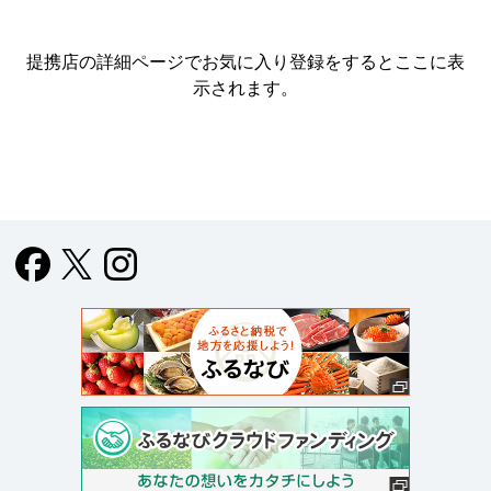
提携店の詳細ページでお気に入り登録をすると
ここに表
示されます。