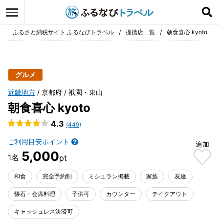
ログイン
お気に入り
ふるさと納税サイト ふるなびトラベル
提携店一覧
朝食喜心 kyoto
グルメ
近畿地方
京都府
祇園・東山
朝食喜心 kyoto
4.3
(449)
ご利用目安ポイント
追加
5,000
和食
完全予約制
ミシュラン掲載
家族
友達
懐石・会席料理
子供可
カウンター
テイクアウト
キャッシュレス決済可