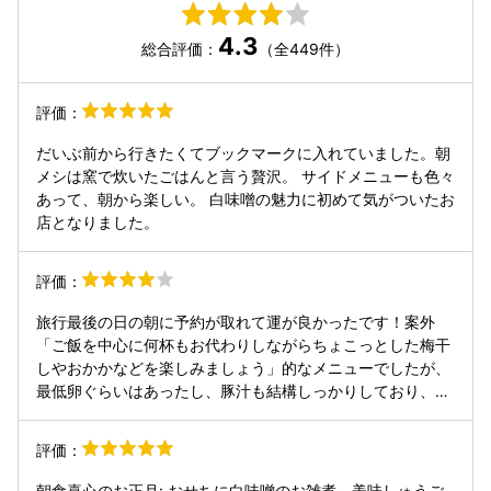
4.3
総合評価：
（全449件）
評価：
だいぶ前から行きたくてブックマークに入れていました。朝
メシは窯で炊いたごはんと言う贅沢。 サイドメニューも色々
あって、朝から楽しい。 白味噌の魅力に初めて気がついたお
店となりました。
評価：
旅行最後の日の朝に予約が取れて運が良かったです！案外
「ご飯を中心に何杯もお代わりしながらちょこっとした梅干
しやおかかなどを楽しみましょう」的なメニューでしたが、
最低卵ぐらいはあったし、豚汁も結構しっかりしており、や
はり土鍋のご飯は素敵でした。最後のおこげも基本炊飯器で
はできないものなので印象的でした。
評価：
朝食喜心のお正月: おせちに白味噌のお雑煮、美味しゅうご