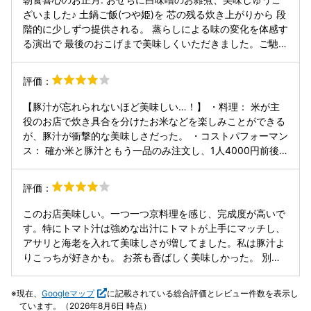
ざいました♪ 土鍋ご飯(つや姫)を 芯の残る炊き上がりから 段
階的に少しずつ提供される。 蒸らしによる味の変化を体感す
る演出で 最後のおこげまで美味しくいただきました。ご馳走
様でした〜
評価：
【豚汁が忘れられないほど美味しい…！】 ・料理： 米が主
役のお店で炊き具合を分けたお米などを楽しみことができる
が、豚汁が衝撃的な美味しさだった。 ・コストパフォーマン
ス： 確か米と豚汁ともう一品のみ注文し、1人4000円前後
だった覚えがある。安くはないが、人気店なことなど加味
し、まあこんなものかなと。
評価：
このお店美味しい。一つ一つ京料理を感じ、完成度が高いで
す。特にトマト汁は強めな出汁にトマトが上手にマッチし、
アサリと海老を入れて美味しさが増してました。私は豚汁よ
りこっちが好きかも。 お茶も香ばしく美味しかった。 別注
のお餅は多分もろみ醤油だと思うが、お餅とあってて美味し
い。 ねぎみそもご飯とあう！かなり美味しい。
現在、
Googleマップ
に記載されている総合評価とレビュー件数を表示し
ています。（2026年8月6日 時点）