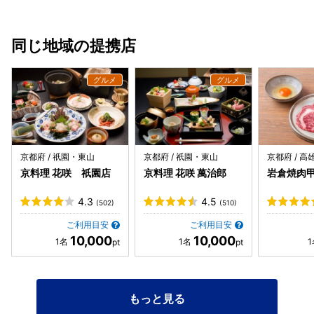
同じ地域の提携店
京都府 / 祇園・東山
京都府 / 祇園・東山
京都府 / 
京料理 花咲 祇園店
京料理 花咲 萬治郎
岩倉焼肉
4.3
4.5
(502)
(510)
ご利用目安
ご利用目安
10,000
10,000
もっと見る