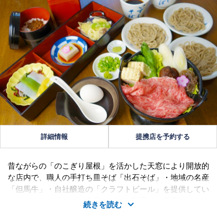
詳細情報
提携店を予約する
昔ながらの「のこぎり屋根」を活かした天窓により開放的
な店内で、職人の手打ち皿そば「出石そば」・地域の名産
「但馬牛」・自社醸造の「クラフトビール」を提供してい
ます。ペット連れでお食事できるお部屋もご用意しており
続きを読む
ます。出石城跡すぐ横に位置しています。