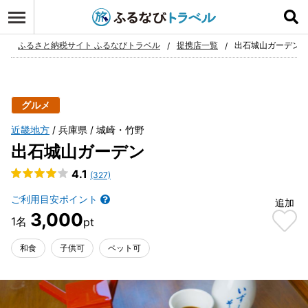
ログイン
お気に入り
ふるさと納税サイト ふるなびトラベル
提携店一覧
出石城山ガーデン
グルメ
近畿地方
兵庫県
城崎・竹野
出石城山ガーデン
4.1
(327)
ご利用目安ポイント
追加
3,000
和食
子供可
ペット可