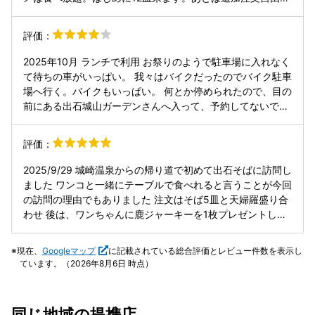
た） ご馳走様でした!
もちろん出汁や薬味も追加できます。 ペイペイ使えます。
評価：
2025年10月 ランチで利用 お祭りのようで駐車場に入れなく
て待ちの車がいっぱい。 我々はバイクだったのでバイク駐車
場へ行く。バイクもいっぱい。 何とか停められたので、目の
前にある出石城山ガーデンさんへ入って、予約してないです
がここでご飯食べられますか？と聞いてみる。 席空いてたら
いいよ〜とのことで入店。 周り見てみるとツアーの方が多い
評価：
ようで、クラブツーリズムとか色々な旅行会社名が予約席に
書かれている。 ここはなんか地ビールがオススメみたいで奥
2025/9/29 城崎温泉からの帰り道で初めて出石そばに訪問し
にはビールの醸造設備が見える。 バイクじゃなければ飲んで
ました ワンコと一緒にテーブルで食べれると言うことが今回
みたいなぁ。 皿そばとカレーのセット。同僚は但馬牛の定
の訪問の理由でもありました 注文はそば5皿と天婦羅盛り合
食。 それぞれ2枚ずつ皿そば追加。 ここの蕎麦はコシが強
わせ 後は、ワンちゃんに鹿ジャーキーを1枚プレゼントして
め。 カレー美味しいです。皿そば1枚カレーで食べてみる。
いただきました♪ 初めて行ったのでワンちゃんとどうしたら
悪くはないがもったいない気がする、だけど他のお店では食
良いのか？店員さんを見かけて尋ねると愛想よくて対応して
現在、
Googleマップ
に記載されている総合評価とレビュー件数を表示し
べられない食べ方なんだよねぇカレーそばなかなか美味し
いただきました 蕎麦はコシがあり歯応えよく美味しかったで
ています。（2026年8月6日 時点）
い。 但馬牛の定食の方は但馬牛4枚と焼き野菜美味しかった
す、最初は出汁で次にワサビと刻みネギ、山芋トロロ、最後
とのこと。 美味しかったし並ばずに入れたので良かったで
は生卵と飽きない食べ方です。 ワンちゃんとの旅行で自分達
す。
だけ食事をしてワンちゃんを車に置いとくわけにはいかない
同じ地域の提携店