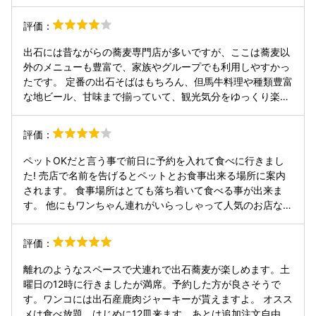
評価：
出石には昔ながらの蕎麦専門店が多いですが、ここは蕎麦以
外のメニューも豊富で、家族やグループでも利用しやすかっ
たです。 定番の出石そばはもちろん、但馬牛料理や種類豊富
な地ビール、甘味まで揃っていて、観光気分をゆっくり楽し
めました。建物の雰囲気も良く、一般的な蕎麦屋さんより席
にゆとりがあるのも嬉しいポイント。スタッフの方も親切
評価：
で、ゆったり食事を楽しめました。 そばの食べ放題や地ビー
ルの飲み比べ、そば打ち体験もあり、また、お土産屋も併設
ペットOKだと言う事で前日に予約を入れて食べに行きまし
されています。出石城跡のすぐ近くなので、散策と合わせて
た! 売店で名前を告げるとペットとお食事出来る場所に案内
立ち寄るのにぴったりでした。
されます。 食事場所はとても落ち着いて食べる事が出来ま
す。 他にもワンちゃん連れがいらっしゃって人気のお店なん
だなと思いました。 食べ放題を注文したのですが、とてもテ
ンポ良く配膳して下さいました。 沢山食べてお腹も一杯にな
評価：
りました。 ワンちゃんには鹿肉ジャーキーのサービスがあ
り、うちのワンコも美味しかったのか喜んで食べていたので
離れのようなスペースで犬連れで出石蕎麦が楽しめます。土
帰りに一袋購入しました! 沢山入っていて720円ととても安
曜日の12時に行きましたが満席。予約した方が良さそうで
く、地元の鹿肉と言う事でもお勧め出来ます （他の道の駅で
す。ワンコには出石産鹿肉ジャーキーが貰えますよ。 オスス
見かけた鹿肉ジャーキーは量も少なく1600円位していまし
メは食べ放題。はじめに12皿来ます。あとは追加注文自由。