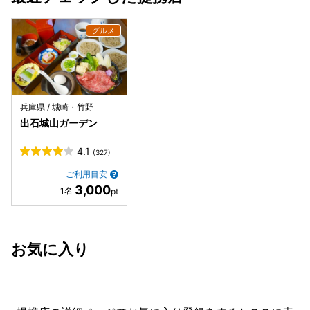
兵庫県 / 城崎・竹野
出石城山ガーデン
4.1
(327)
ご利用目安
3,000
お気に入り