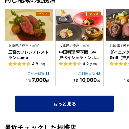
のでこのようなお店はリピート確定です 近くにいったときは
また訪問します。
兵庫県 / 神戸・三宮
兵庫県 / 神戸・三宮
兵庫県 / 
三宮のフレンチレスト
中国料理 翠亨園（神
ダイニング 
ラン samo
戸ベイシェラトン ホ
Grill（
テル&タワーズ内）
トン ホテ
4.8
4.2
(46)
(159)
内）
ご利用目安
ご利用目安
7,000
10,000
もっと見る
最近チェックした提携店