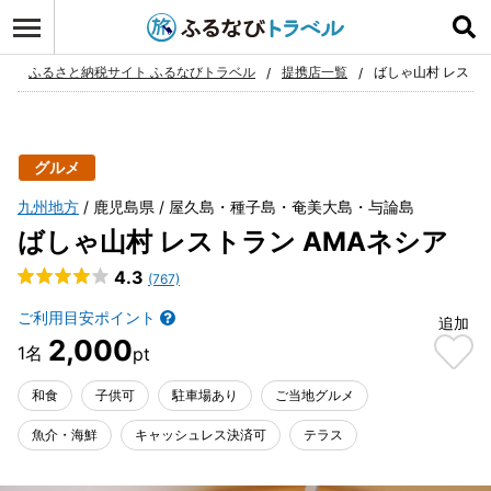
ログイン
お気に入り
ふるさと納税サイト ふるなびトラベル
提携店一覧
ばしゃ山村 レストラ
グルメ
九州地方
鹿児島県
屋久島・種子島・奄美大島・与論島
ばしゃ山村 レストラン AMAネシア
4.3
(767)
ご利用目安ポイント
追加
2,000
和食
子供可
駐車場あり
ご当地グルメ
魚介・海鮮
キャッシュレス決済可
テラス