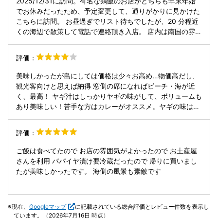
2025/12/31に訪問。有名な鶏飯のお店がどちらも年末年始
テラス席や窓際席なら、 奄美の緑を眺めながらゆったり食事
でお休みだったため、予定変更して、通りがかりに見かけた
ができるのが嬉しいポイント。 ただ食べるだけじゃなく、
こちらに訪問。 お昼過ぎでリスト待ちでしたが、20 分程近
“奄美の空気の中で過ごす時間”を味わえるレストランです。
くの海辺で散策して電話で連絡頂き入店。 店内は南国の雰囲
⸻ 🍽 料理・味の印象 メニューは、 奄美の素材をふんだ
気の開放感ある空間。窓から穏やかな海を眺めながら食事す
んに使った郷土料理と創作系がバランスよく並ぶラインナッ
ることも可能。 鶏飯はおひつのご飯と出汁のスープがおかわ
評価：
プ。 例えば… 🥢 鶏飯（けいはん） 鶏だしがしっかり出てい
り自由。お米の上に、鳥肉、卵焼き、漬物などを自分の好み
て、 具とのバランスも良く、 初めてでもどこか懐かしい
で乗せて、スープをかけて食します。 優しい味で満たされ
美味しかったが島にしては価格は少々お高め…物価高だし、
味。 🍖 島豚あぐー／地元牛のグリル 香ばしくてうま味が濃
る、とても美味しかったです。
観光客向けと思えば納得 窓側の席になればビーチ・海が近
い。 付け合わせの野菜も地元産で、 火入れの丁寧さがうれ
く、最高！ ヤギ汁はしっかりヤギの味がして、ボリュームも
しい。 🍛 島野菜カレー／地元素材のプレートランチ 素材ご
あり美味しい！苦手な方はカレーがオススメ。ヤギの味は殆
との甘みや香りが強くて、 シンプルでも満足感が高い。 そ
どしない。 油そうめんも出汁が多めで美味しい。 シーズン
して何より、 素材の良さを引き出す味付けが特徴。 派手な
の土日じゃなければ、席数は多いのでスムーズに入れそう
味ではなく、 出汁や油、塩分が自然にまとまっていて、 一
評価：
口ごとに“丁寧さ”を感じられます。 ⸻ 🍹 ドリンク・デ
ザート ドリンクは、 ・奄美黒糖ラテ ・島みかんジュース ・
ご飯は食べてたので お店の雰囲気がよかったので お土産屋
ハーブティー など、 「奄美らしい味で食べ進めたい」ライ
さんを利用 パパイヤ漬け要冷蔵だったので 帰りに買いまし
ンナップ。 デザートも、 島素材を活かしたアイスやパフェ
たが美味しかったです。 海側の風景も素敵です
があって、 食事の締めにも罪悪感なく楽しめる感じです。
⸻ 🪑 居心地・接客 店内は木の温もりが印象的で、 席間
もゆったり。 開放感ある窓辺席は、 自然とのつながりを感
現在、
Googleマップ
に記載されている総合評価とレビュー件数を表示し
じられるのが最高です。 スタッフの対応も丁寧で、 料理の
ています。（2026年7月16日 時点）