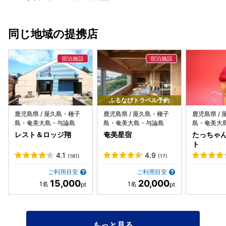
説明や素材の話をしてくれるので、 「奄美らしさ」を存分に
理解しながら食べられる。 観光客だけじゃなく、 地元の人
たちが普通に利用しているのも印象的で、 “地域に根ざした
同じ地域の提携店
食堂っぽさ”もあります。 ⸻ 🌟 良い評価ポイント ✔ 奄
美素材を活かした料理が素直に美味い ✔ ロケーションが気
持ち良く、開放感ある空間 ✔ 鶏飯・島豚・郷土料理のバラ
ンスが良い ✔ 子ども〜年配まで使える安心感 ✔ 食事だけで
なく“時間の過ごし方”としても成立 ⸻ ⚠️ 気になる点
（人によっては） ・観光シーズンは混雑しやすい（混むと待
ち時間あり） ・料理は派手さより“素材そのまま系”なので、
ふるなびトラベル予約
味の刺激を求める人には物足りないかも ・駐車場が混雑時間
鹿児島県 / 屋久島・種子
鹿児島県 / 屋久島・種子
鹿児島県 /
帯は埋まりやすい ※これは観光地系レストランあるあるです
島・奄美大島・与論島
島・奄美大島・与論島
島・奄美大
が、 居心地の良さと味の満足度が高いので待つ価値はあると
レスト＆ロッジ翔
奄美星宿
たっちゃ
思います。 ⸻ 🧠 総評 ばしゃ山村レストラン は、 単な
ト
る「奄美食べ歩き」の一軒じゃなく、 奄美の素材・空間・時
4.1
4.9
(161)
(17)
間を丸ごと味わう場所です。 味・空間・サービスが揃ってい
ご利用目安
ご利用目安
るから、 観光初日・観光中盤・最終日のどのタイミングでも
15,000
20,000
使えます。 奄美大島で、 ・郷土料理をしっかり食べたい ・
緑の中でゆっくり過ごしたい ・家族旅行でも安心して使いた
い そんな人には、 自然と候補に入れるべき一軒だと思いま
す。 **奄美らしい“ゆったりごはん時間”**を味わいたい人に
もっと見る