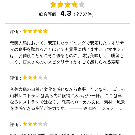
4.3
総合評価：
（全767件）
評価：
奄美大島において、安定したタイミングで安定したクオリテ
ィの食事を取れることはとても貴重に感じます。 アマネシア
は、お値段こそそこそこ張るものの、味は美味しく、眺望も
よく、店員さんのホスピタリティがすごく感じられる素晴ら
しいレストランだと言えます。 豚骨カレーを頼みましたが、
豚骨というものが独特の旨味(黒糖で煮込んである？？)があ
評価：
ってハマりそうです。 角煮丼も美味しかったです。 隣には
充実したお土産屋さんがあるので、奄美大島へ行ったらとり
奄美大島の自然と文化を感じながら食事したいなら、 ばしゃ
あえず寄ってみて間違いない場所だと感じました。
山村レストラン は真っ先に候補に入れたい一軒。 ここは単
なるレストランではなく、 奄美のローカル文化・素材・風景
を体感できる空間が魅力です。 ⸻ 🌿 ロケーション・雰
囲気 奄美大島の 森と川に囲まれた落ち着いたエリアにある
「ばしゃ山村」は、 自然の中でのんびり過ごせる複合施設の
評価：
一角。 レストランもその空気を一部始終感じられるつくり
で、 木のぬくもりと水のせせらぎのBGMが心地よい。 外の