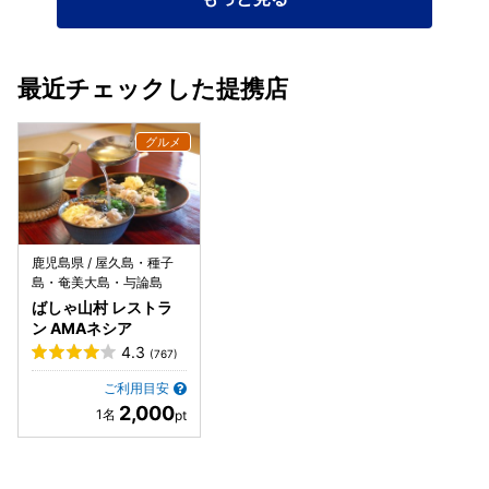
おすすめです。 🐔🌿🍴
最近チェックした提携店
鹿児島県 / 屋久島・種子
島・奄美大島・与論島
ばしゃ山村 レストラ
ン AMAネシア
4.3
(767)
ご利用目安
2,000