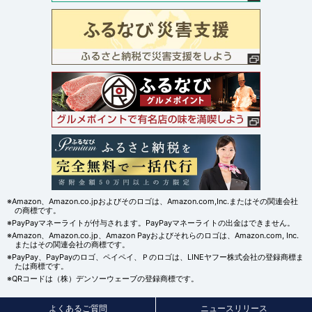
※Amazon、Amazon.co.jpおよびそのロゴは、Amazon.com,Inc.またはその関連会社
の商標です。
※PayPayマネーライトが付与されます。PayPayマネーライトの出金はできません。
※Amazon、Amazon.co.jp、Amazon Payおよびそれらのロゴは、Amazon.com, Inc.
またはその関連会社の商標です。
※PayPay、PayPayのロゴ、ペイペイ、Ｐのロゴは、LINEヤフー株式会社の登録商標ま
たは商標です。
※QRコードは（株）デンソーウェーブの登録商標です。
よくあるご質問
ニュースリリース