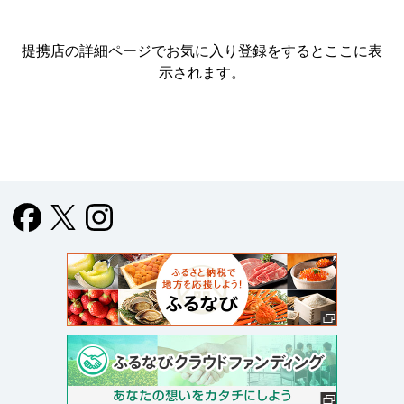
提携店の詳細ページでお気に入り登録をすると
ここに表
示されます。