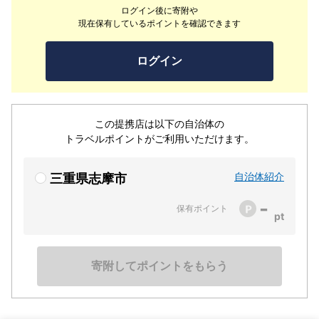
ログイン後に寄附や
と伝統が根付く風光明媚な癒やしの地。そんな残された数
現在保有しているポイントを確認できます
少ないサンクチュアリにて、英虞湾に面した星降る丘にひ
っそりと佇む、たった9室だけのリゾートヴィラ。慎まし
ログイン
くも贅沢な、生涯の記憶に残るひと時をお楽しみくださ
い。
この提携店は以下の自治体の
トラベルポイントがご利用いただけます。
自治体紹介
三重県志摩市
-
保有ポイント
寄附してポイントをもらう