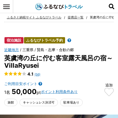
ログイン
お気に入り
ふるさと納税サイト ふるなびトラベル
提携店一覧
英虞湾の丘に佇む客室露
宿泊施設
ふるなびトラベル予約
近畿地方
三重県
賢島・志摩・合歓の郷
英虞湾の丘に佇む客室露天風呂の宿～
VillaRyusei
4.1
(56)
ご利用目安ポイント
追加
50,000
ポイント利用条件あり
旅館
キャッシュレス決済可
駐車場あり