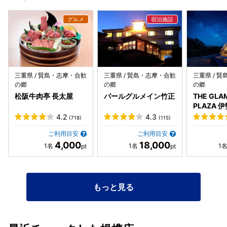
三重県 / 賢島・志摩・合歓
三重県 / 賢島・志摩・合歓
三重県 / 
の郷
の郷
の郷
松阪牛肉亭 長太屋
パールグルメイン竹正
THE GLA
PLAZA 
4.2
4.3
(718)
(115)
ご利用目安
ご利用目安
4,000
18,000
もっと見る