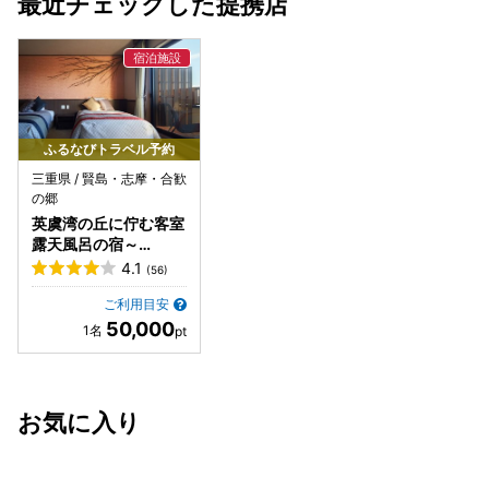
最近チェックした提携店
ふるなびトラベル予約
三重県 / 賢島・志摩・合歓
の郷
英虞湾の丘に佇む客室
露天風呂の宿～
VillaRyusei
4.1
(56)
ご利用目安
50,000
お気に入り