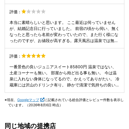
けない形でお伺いしたいと思います。 静かにゆったり過ごせ
ました。ありがとうございました。 12時チェックアウトで
評価：
とてもゆったり過ごせるのも魅力です！！ ご飯もクオリティ
高く、全部とても美味しかったです！！
本当に素晴らしいと思います。 ここ最近は伺っていません
が、結婚記念日に行っていました。 前宿の頃から伺い、無く
なったと思ったら名前が変わっていたので、また行く様にな
ったのですが、お値段が高すぎる。露天風呂は温泉では無い
し、すぐに湯が冷めるし、ガスの匂いが臭くて頭が痛くな
る。 もうすぐ定年の私達にとっては敷居が高くなり行くこと
評価：
ができなくなりました。 料理や場所、眺めは最高なのです
が、あまりにもお値段が高すぎて行けなくなったことが残念
一番景色の良いジュニアスイート85800円 温泉ではない、
でなりません。
土産コーナーも無い。 部屋から殆ど出る事も無い。 今は温
泉に入れない身体になってるので、かえってありがたい。 冷
蔵庫には沢山のドリンク有り。 静かで清潔で気持ちの良いお
宿でした。 食事は美味しく伊勢海老は二匹付き 鮑もサイズ
良く美味しい。 何よりありがたいのは、夕朝食共にお部屋食
現在、
Googleマップ
に記載されている総合評価とレビュー件数を表示し
で 弱ってる身体には本当に良かったです。 ありがとうござ
ています。（2026年8月6日 時点）
いました。
同じ地域の提携店