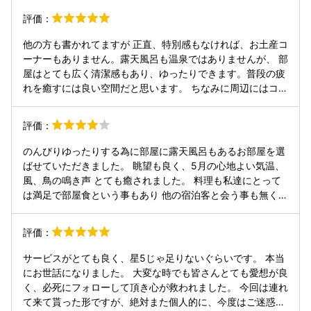
評価：
他の方も書かれてますが 正直、特別感もなければ、お土産コ
ーナーもありません。露天風呂も温泉ではありませんが、 部
屋はとても広く清潔感もあり、ゆったりできます。普段の疲
れを癒すには良い空間だと思います。 ちなみに周辺にはコン
ビニ１つありません。 食事はとてもおいしく満足しました。
バーもとても雰囲気が良く、いい空間でした。 なにより1番
評価：
良かった事はスタッフさんがとてもあたたかく最高の思い出
になりました。 旅館やホテルに何を求めるかは人それぞれか
のんびりゆったりする為に部屋に露天風呂もあるお部屋を選
と思いますが、私は大変満足できる空間でした。
ばせていただきました。 眺望も良く、5月の心地よい気温、
風、鳥の鳴き声 とても癒されました。 料理も私達にとって
は満足で部屋食という事もあり 他の宿泊客と会う事も無くと
てもリラックス出来て良かったです。
評価：
サービスがとても良く、星5じゃ足りないぐらいです。 本当
にお世話になりました。 大変な時でも皆さんとても愛想が良
く、必死にフォローして頂き心が救われました。 今回は連れ
て来て貰った形ですが、絶対また個人的に、今度はご迷惑か