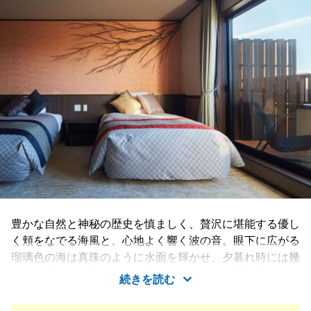
豊かな自然と神秘の歴史を慎ましく、贅沢に堪能する優し
く頬をなでる海風と、心地よく響く波の音。眼下に広がる
瑠璃色の海は真珠のように水面を輝かせ、夕暮れ時には幾
つもの島々と共演しながら茜色の神秘的な絶景を魅せてく
続きを読む
れる。此処は三重県志摩市。日本の聖地・伊勢神宮にもほ
ど近く、真珠の海として知られる英虞湾に抱かれた、歴史