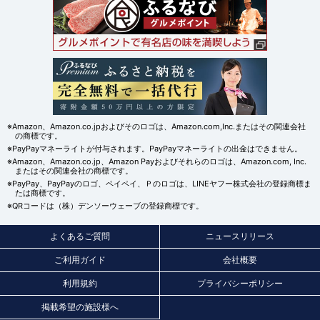
※Amazon、Amazon.co.jpおよびそのロゴは、Amazon.com,Inc.またはその関連会社
の商標です。
※PayPayマネーライトが付与されます。PayPayマネーライトの出金はできません。
※Amazon、Amazon.co.jp、Amazon Payおよびそれらのロゴは、Amazon.com, Inc.
またはその関連会社の商標です。
※PayPay、PayPayのロゴ、ペイペイ、Ｐのロゴは、LINEヤフー株式会社の登録商標ま
たは商標です。
※QRコードは（株）デンソーウェーブの登録商標です。
よくあるご質問
ニュースリリース
ご利用ガイド
会社概要
利用規約
プライバシーポリシー
掲載希望の施設様へ