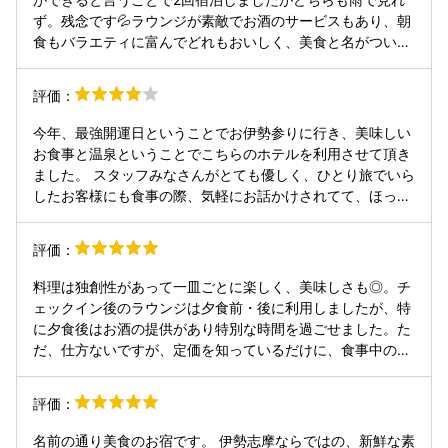
ず。残念です💦ラウンジが素敵でお酒のサービスもあり、朝
食もバラエティに富んでどれもおいしく、美食と名がついて
いるだけあるなぁと言う感じでした。外国の方がフロントや
レストランにいらっしゃいましたがどの方も丁寧な日本語で
評価：
感心しました。もう一度リベンジしたいです🌟
今年、最強開運日ということでお伊勢参りに行き、美味しい
お食事と温泉ということでこちらのホテルを利用させて頂き
ました。 スタッフみなさんがとても優しく、ひとり旅でいら
したお客様にも食事の際、気軽にお話かけされてて、ほっこ
りした雰囲気とお料理も美味しく最高の日を過ごすことがで
きました。 朝食も全てにこだわり、パンがとっても美味しか
評価：
ったです。 あと、スープも美味しく丁寧にお出汁を取られて
いるので身体に良いお味でした。 最上階にあるラウンジのパ
料理は独創性があって一皿ごとに楽しく、美味しさも◎。チ
スキーが上手く解除できず、来る方、来る方困っておられて
ェックイン後のラウンジは夕食前・後に利用しましたが、特
たので、もう少し簡単な方法の方が親切かと思います。
に夕食後はお酒の提供があり特別な時間を過ごせました。た
だ、仕方ないですが、定価を知っているだけに、食事中のお
酒の値段がもう少しだけ安いと嬉しいかなとは思いました。
それ以外は不満無しで、また再訪したいと思っています。 星
評価：
空コンシェルジュの案内もユニークで、たくさんの写真を見
せてもらって楽しめました。ただ、この日は結構寒かったの
名前の通り美食のお宿です。 伊勢志摩ならではの、新鮮な素