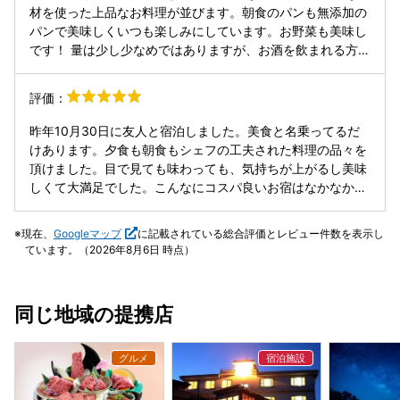
で、次は暖かい時期に訪れたいです。
材を使った上品なお料理が並びます。朝食のパンも無添加の
パンで美味しくいつも楽しみにしています。お野菜も美味し
です！ 量は少し少なめではありますが、お酒を飲まれる方は
ちょうどよい量なのかもしれません。 小ぢんまりとしたホテ
ルなので、1泊するとスタッフの方の顔を覚えるぐらいで
評価：
す。それぐらい、スタッフの方は親切にお声をかけてくださ
ります。
昨年10月30日に友人と宿泊しました。美食と名乗ってるだ
けあります。夕食も朝食もシェフの工夫された料理の品々を
頂けました。目で見ても味わっても、気持ちが上がるし美味
しくて大満足でした。こんなにコスパ良いお宿はなかなかな
いです。お部屋も温泉も綺麗で欠点なかったです。また行き
たいてす。
現在、
Googleマップ
に記載されている総合評価とレビュー件数を表示し
ています。（2026年8月6日 時点）
同じ地域の提携店