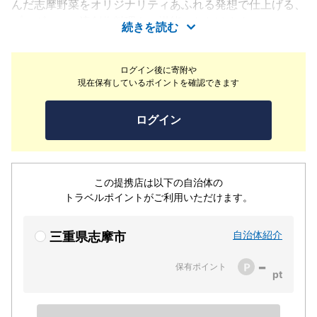
んだ志摩野菜をオリジナリティあふれる発想で仕上げる、
プロヴァンス流創作料理をご堪能いただけます。
続きを読む
ログイン後に寄附や
現在保有しているポイントを確認できます
ログイン
この提携店は以下の自治体の
トラベルポイントがご利用いただけます。
自治体紹介
三重県志摩市
-
保有ポイント