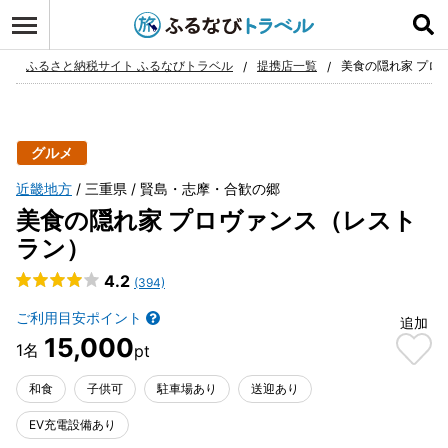
ログイン
お気に入り
ふるさと納税サイト ふるなびトラベル
提携店一覧
美食の隠れ家 プロ
グルメ
近畿地方
三重県
賢島・志摩・合歓の郷
美食の隠れ家 プロヴァンス（レスト
ラン）
4.2
(394)
ご利用目安ポイント
追加
15,000
和食
子供可
駐車場あり
送迎あり
EV充電設備あり