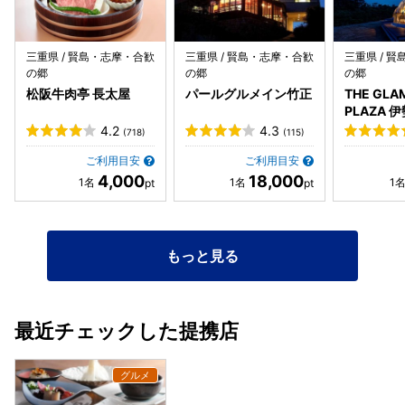
三重県 / 賢島・志摩・合歓
三重県 / 賢島・志摩・合歓
三重県 / 
の郷
の郷
の郷
松阪牛肉亭 長太屋
パールグルメイン竹正
THE GLA
PLAZA 
4.2
4.3
(718)
(115)
ご利用目安
ご利用目安
4,000
18,000
もっと見る
最近チェックした提携店