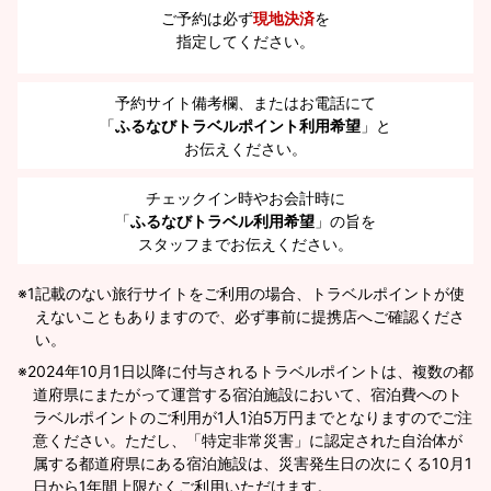
ご予約は必ず
現地決済
を
指定してください。
予約サイト備考欄、またはお電話にて
「
ふるなびトラベルポイント利用希望
」と
お伝えください。
チェックイン時やお会計時に
「
ふるなびトラベル利用希望
」の旨を
スタッフまでお伝えください。
※1
記載のない旅行サイトをご利用の場合、トラベルポイントが使
えないこともありますので、必ず事前に提携店へご確認くださ
い。
2024年10月1日以降に付与されるトラベルポイントは、複数の都
道府県にまたがって運営する宿泊施設において、宿泊費へのト
ラベルポイントのご利用が1人1泊5万円までとなりますのでご注
意ください。ただし、「特定非常災害」に認定された自治体が
属する都道府県にある宿泊施設は、災害発生日の次にくる10月1
日から1年間上限なくご利用いただけます。