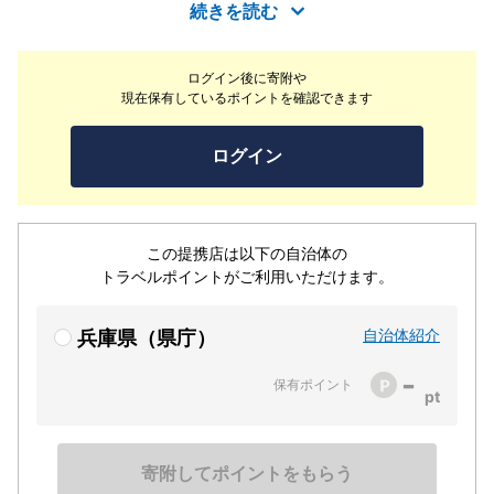
ります。人気の酢豚、麻婆豆腐、担々麵などオススメメニ
続きを読む
ュー多数ご用意しておりますので是非ご賞味ください。
ログイン後に寄附や
現在保有しているポイントを確認できます
ログイン
この提携店は以下の自治体の
トラベルポイントがご利用いただけます。
自治体紹介
兵庫県（県庁）
-
保有ポイント
寄附してポイントをもらう