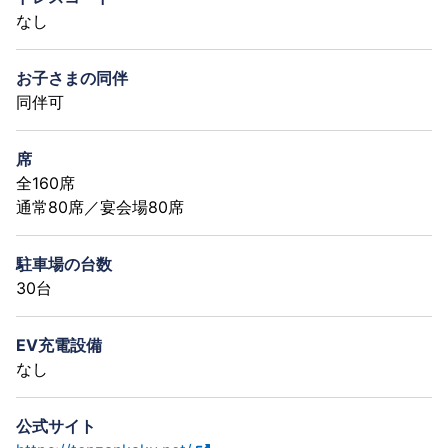
なし
お子さまの同伴
同伴可
席
全160席
通常80席／宴会場80席
駐車場の台数
30台
EV充電設備
なし
公式サイト