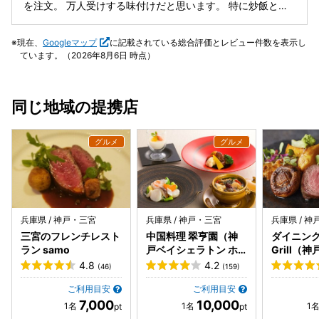
を注文。 万人受けする味付けだと思います。 特に炒飯と麻
婆豆腐丼は箸が止まらない味でした。 他の料理も色々食べて
みたいです。 高砂市のpaypay街の還元やってました。 クレ
現在、
Googleマップ
に記載されている総合評価とレビュー件数を表示し
ジットカードは5500円以上の支払いから利用できるようで
ています。（2026年8月6日 時点）
す。
同じ地域の提携店
兵庫県 / 神戸・三宮
兵庫県 / 神戸・三宮
兵庫県 / 
三宮のフレンチレスト
中国料理 翠亨園（神
ダイニング 
ラン samo
戸ベイシェラトン ホ
Grill（
テル&タワーズ内）
トン ホテ
4.8
4.2
(46)
(159)
内）
ご利用目安
ご利用目安
7,000
10,000