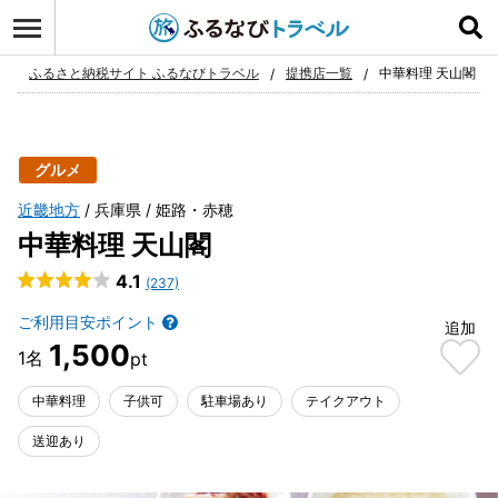
ログイン
お気に入り
ふるさと納税サイト ふるなびトラベル
提携店一覧
中華料理 天山閣
グルメ
近畿地方
兵庫県
姫路・赤穂
中華料理 天山閣
4.1
(237)
ご利用目安ポイント
追加
1,500
中華料理
子供可
駐車場あり
テイクアウト
送迎あり