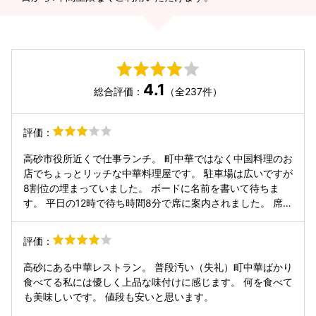
4.1
総合評価：
（全237件）
評価：
高砂市役所近くで仕事ランチ。 町中華ではなく中国料理のお
店でちょっとリッチな中華料理屋です。 駐車場は広いですが
8割位の埋まっていました。 ボードに名前を書いて待ちま
す。 平日の12時で待ち時間8分で席に案内されました。 席は
広々としていてゆっくりランチが出来ます。 日替りはランチ
は950円とリーズナブルです。ライスは大盛りやチャーハン
評価：
に変更出来ます。 チャーハンに変更はプラス330円と少し高
いかな。
高砂にある中華レストラン。 普段汚い（失礼）町中華ばかり
食べてる私には優しく上品な味付けに感じます。 何を食べて
も美味しいです。 値段も安いと思います。