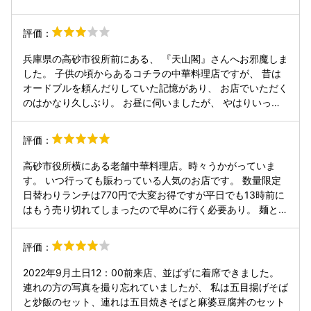
評価：
兵庫県の高砂市役所前にある、 『天山閣』さんへお邪魔しま
した。 子供の頃からあるコチラの中華料理店ですが、 昔は
オードブルを頼んだりしていた記憶があり、 お店でいただく
のはかなり久しぶり。 お昼に伺いましたが、 やはりいっぱ
いで名前を書いて少し待ちます。 待合席がありメニューを眺
めながら、 待つこと約10分程で広いテーブル席へ。 今回注
評価：
文したのは、 トマト冷麺(1,100)にしました。 やっぱり暑す
ぎて冷たいものを選んでしまう。 味の感想ですが、 かなり
高砂市役所横にある老舗中華料理店。時々うかがっていま
細い麺にトマトの酸味でサッパリして美味しかったです。 一
す。 いつ行っても賑わっている人気のお店です。 数量限定
緒に付いてきたスープは、 想像以上に辛くビックリしまし
日替わりランチは770円で大変お得ですが平日でも13時前に
た。 また家族で集まる時にでも、 オードブルをテイクアウ
はもう売り切れてしまったので早めに行く必要あり。 麺とご
トしてみよ〜っと。 ご馳走さまでした〜
飯が選べるランチや炒め物が選べるランチは1,200〜1,400円
程度しますが、味もボリュームも大満足できます。 従業員の
評価：
方が新型コロナ対策で空いた席を消毒する様子をチラリと拝
見しましたが、テーブルはもとよりメニューの1枚裏表もし
2022年9月土日12：00前来店、並ばずに着席できました。
っかり拭いておられたので安心して利用できるお店だと感じ
連れの方の写真を撮り忘れていましたが、 私は五目揚げそば
ました。
と炒飯のセット、連れは五目焼きそばと麻婆豆腐丼のセット