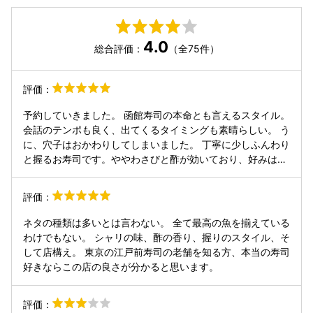
4.0
総合評価：
（全75件）
評価：
予約していきました。 函館寿司の本命とも言えるスタイル。
会話のテンポも良く、出てくるタイミングも素晴らしい。 う
に、穴子はおかわりしてしまいました。 丁寧に少しふんわり
と握るお寿司です。ややわさびと酢が効いており、好みはあ
るかとは思いますが、私には最高でした。 マグロを撮り忘れ
ていますが、しっかりと食べすぎました。 必ずまた来ます。
評価：
ネタの種類は多いとは言わない。 全て最高の魚を揃えている
わけでもない。 シャリの味、酢の香り、握りのスタイル、そ
して店構え。 東京の江戸前寿司の老舗を知る方、本当の寿司
好きならこの店の良さが分かると思います。
評価：