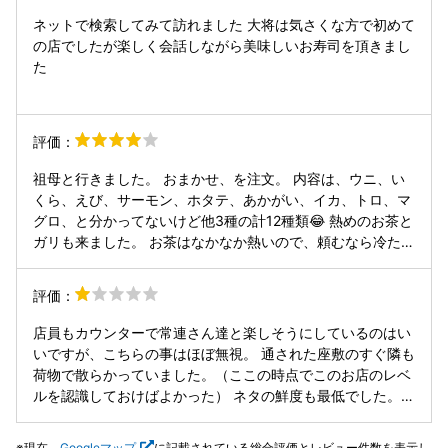
ネットで検索してみて訪れました 大将は気さくな方で初めて
の店でしたが楽しく会話しながら美味しいお寿司を頂きまし
た
評価：
祖母と行きました。 おまかせ、を注文。 内容は、ウニ、い
くら、えび、サーモン、ホタテ、あかがい、イカ、トロ、マ
グロ、と分かってないけど他3種の計12種類😂 熱めのお茶と
ガリも来ました。 お茶はなかなか熱いので、頼むなら冷たい
ものがオススメです。 ネタは新鮮で、香りが良くかったで
す。 シャリは、最初少ないかなーと思ったけど、そんなこと
評価：
なく、食べ終わったら満足感で満たされました。
店員もカウンターで常連さん達と楽しそうにしているのはい
いですが、こちらの事はほぼ無視。 通された座敷のすぐ隣も
荷物で散らかっていました。（ここの時点でこのお店のレベ
ルを認識しておけばよかった） ネタの鮮度も最低でした。
見た目で鮮度が悪いとわかるレベルだったので、おそらくお
客によって出し分けているのではないか？と勘繰ってしまい
現在、
Googleマップ
に記載されている総合評価とレビュー件数を表示し