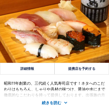
詳細情報
提携店を予約する
昭和11年創業の、三代続く人気寿司店です！ネタへのこだ
わりはもちろん、しゃりや具材の味つけ、醤油や水にまで
徹底的なこだわりを持って提供しております。出張族の方
や観光客のリピーター様も多くおりますので、函館市に訪
続きを読む
れた際は是非ともこの味をお楽しみください！