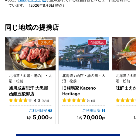
ます。（まさかこれを常連さんさんたちも食べてるとは思え
ています。（2026年8月6日 時点）
ず） ちなみに美味しくないってレベルではなく、生臭くて、
食べたらお腹壊すかな？って感じました。（当然残しまし
た） セットで頼んでしまったのですが、もし初めて行くな
同じ地域の提携店
ら、まずは単品で注文して出てくる鮮度などをチェックした
方がいいと思います。
北海道 / 函館・湯の川・大
北海道 / 函館・湯の川・大
北海道 / 
沼・松前
沼・松前
沼・松前
旭川成吉思汗 大黒屋
旧相馬家 Kazeno
味鮮まえ
函館五稜郭店
Heritage
4.3
5
(681)
(5)
ご利用目安
ご利用目安
5,000
70,000