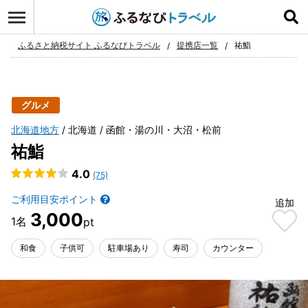
ログイン
お気に入り
ふるさと納税サイト ふるなびトラベル
提携店一覧
祐鮨
グルメ
北海道地方
北海道
函館・湯の川・大沼・松前
祐鮨
4.0
(75)
ご利用目安ポイント
追加
3,000
和食
子供可
駐車場あり
寿司
カウンター