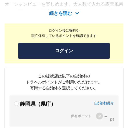
オーシャンビューを楽しめます。大人数で入れる露天風呂
から見下ろす大海原では早朝の漁風景が見れます。夜には
続きを読む
満天の星空を見上げながら入浴。お子様がお庭の遊具で遊
ぶのを眺めながら、大人は屋根付きBBQでゆっくりお過ご
ログイン後に寄附や
し頂けます。ドラマや映画、コマーシャル、雑誌の撮影、
現在保有しているポイントを確認できます
披露宴や前撮りでもご利用頂いております。ゼミ、合宿、
会議、同窓会、各種教室、イベント等にもご利用頂いてお
ログイン
ります。寝室はスクリーンや仕切りで3部屋に分ける事が
出来ます。大人数で入れる露天風呂、内風呂温泉、トイレ
を2つ完備しております。リビング、寝室、冷暖房完備。
熱海海上花火大会は、年間10回以上（春夏秋冬）日程は
この提携店は以下の自治体の
公式ページにてご確認をお願いします。Blue Ocean IZu
トラベルポイントがご利用いただけます。
から見える、初島花火大会もお楽しみ頂けます。
寄附する自治体を選択してください。
自治体紹介
静岡県（県庁）
-
保有ポイント