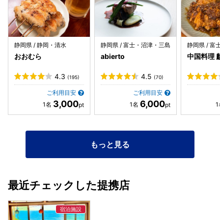
赤とんぼが数え切れないくらい飛んでましたね。虫に関して
は仕方ない部分でもあるの で、ご参考までに。室内から
BBQ場所まで気持〜ち距離あります笑。 ２階も結構広かっ
たです。 基本ベッドとかはなく各自、布団を敷きます。車１
静岡県 / 静岡・清水
静岡県 / 富士・沼津・三島
静岡県 / 
台駐車可。複数台でも近くに停められます。ローダウン車は
おおむら
abierto
中国料理 
停めづらいかもです。 今回の熱海旅行も良い思い出が出来ま
した。
4.3
4.5
(195)
(70)
ご利用目安
ご利用目安
3,000
6,000
もっと見る
最近チェックした提携店