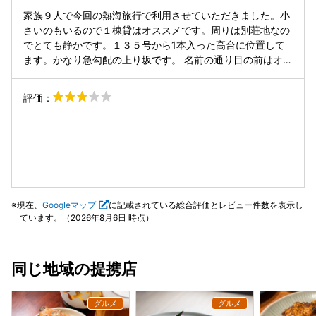
家族９人で今回の熱海旅行で利用させていただきました。小
さいのもいるので１棟貸はオススメです。周りは別荘地なの
でとても静かです。１３５号から1本入った高台に位置して
ます。かなり急勾配の上り坂です。 名前の通り目の前はオー
シャンビューで景観は想像通りの眺めでした。室内も掃除さ
れていて綺麗でした。特になにかって言うこともなく、ヴィ
評価：
ラって感じの一軒家です。景色は間違いないので、そうゆう
のも求めてる方は是非！小さい囲い石に源泉の出る露天風
呂、風呂の湯船も温泉です。軽く子供が遊べるような遊具、
下は人工の芝生が敷いてあります。凄い開放感があり、非日
常の時間を味わえました。海が近いので気持ち涼しい感じも
しました。が日差しはギラギラなのですぐ焼けます笑 ほんと
景色には癒されました。BBQは別途利用料がかかります。食
現在、
Googleマップ
に記載されている総合評価とレビュー件数を表示し
材、調味料は持ち込むか近くで買うかですね。マックスバリ
ています。（2026年8月6日 時点）
ュで色々揃います。食器などは一通り揃ってますが、終わっ
たあとの片付けの事を考えると紙皿や割り箸があったほうが
楽ですね。自然の中の家な為、夏場は虫がすごいです。クモ
同じ地域の提携店
の巣は至る所に笑 夜は電気に羽アリが寄ってきて、とんでも
ないことになりました笑 これもいい思い出です。 虫好きな
子供は大興奮でした。 カナブン、ヤモリ、セミなど自然と触
れ合えたのかなぁ。ここの場所柄なのか夕暮れ前くらいから