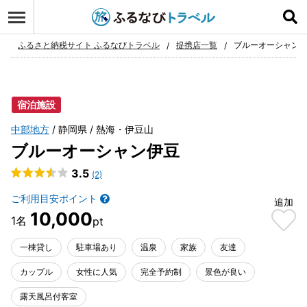
ログイン
お気に入り
ふるさと納税サイト ふるなびトラベル
提携店一覧
ブルーオーシャン
宿泊施設
中部地方
静岡県
熱海・伊豆山
ブルーオーシャン伊豆
3.5
(2)
ご利用目安ポイント
追加
10,000
一棟貸し
駐車場あり
温泉
家族
友達
カップル
女性に人気
完全予約制
景色が良い
露天風呂付客室