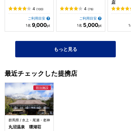
店
4
4
(100)
(76)
ご利用目安
ご利用目安
9,000
5,000
もっと見る
最近チェックした提携店
群馬県 / 水上・尾瀬・老神
丸沼温泉 環湖荘