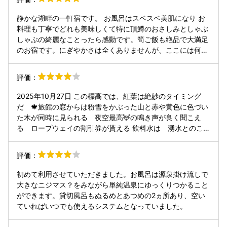
静かな湖畔の一軒宿です。 お風呂はスベスベ美肌になり お
料理も丁寧でどれも美味しくて特に頂鱒のおさしみとしゃぶ
しゃぶの綺麗なことったら感動です。筍ご飯も絶品で大満足
のお宿です。にぎやかさは全くありませんが、ここには何も
しない贅沢がありました。また来ます。ありがとうございま
した! そうそう、スタッフの皆さんのホスピタリティも素晴
評価：
らしく、食器を片付ける際、カチャカチャと音をたてずに片
付けていたのもビックリでした。
2025年10月27日 この標高では、紅葉は絶妙のタイミング
だ 🍁旅館の窓からは粉雪をかぶった山と赤や黄色に色づい
た木が同時に見られる 夜空最高🦌の鳴き声が良く聞こえ
る ロープウェイの割引券が貰える 飲料水は 湧水とのこと
😄 一見建物は古そうに見えるが、掃除が行き届いていて気
持ちが良い 私たちが案内された部屋は、どシンプルトイレも
評価：
洗面台もない。寝具のセッティングは自分で準備 しかし不
便は全く感じない。館内全体が無駄なものがなく、シンプル
初めて利用させていただきました。お風呂は源泉掛け流しで
に作り上げられている。 売店はある 夕飯はちょっと物足
大きなニジマス？をみながら単純温泉にゆっくりつかること
りないが、この料金ならば致し方がない。 朝ご飯も質素であ
ができます。貸切風呂もぬるめとあつめの2ヵ所あり、空い
るが 充分満足があり出来立ての卵焼きなどはおもてなしを
ていればいつでも使えるシステムとなっていました。
感じる 朝夕飯とも若者には物足りないと思うので、外でた
くさん食べてから入館したほうが良いかなぁって感じた。