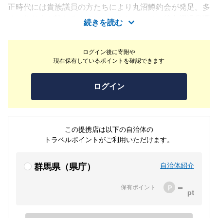
正時代には貴族議員の方たちにより丸沼鱒釣会が発足。多
くの釣り人が訪れるようになりました。その後丸沼温泉環
続きを読む
瑚荘がオープン、春の新緑・夏の避暑・秋の紅葉とどの季
節に来ても素晴らしい自然をお楽しみいただけます。温泉
ログイン後に寄附や
は源泉かけ流しの天然温泉、毎分200L湧出する湯量豊富
現在保有しているポイントを確認できます
な源泉はシャワーにも源泉を使用しております。食事は決
して豪華ではありませんが地元でとれる食材をふんだんに
ログイン
使用したお料理をお楽しみいただけます。営業期間は4月
下旬から11月中旬迄の期間営業となります。
この提携店は以下の自治体の
トラベルポイントがご利用いただけます。
自治体紹介
群馬県（県庁）
-
保有ポイント