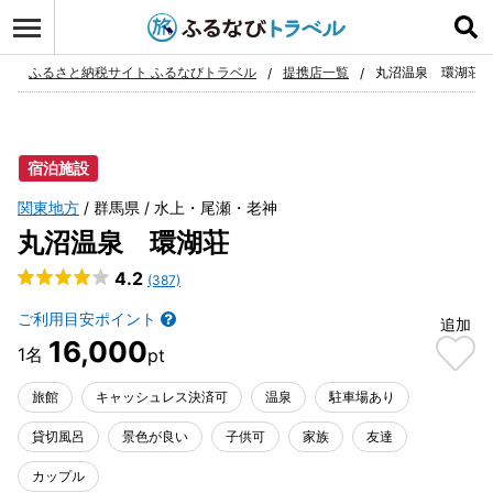
ログイン
お気に入り
ふるさと納税サイト ふるなびトラベル
提携店一覧
丸沼温泉 環湖荘
宿泊施設
関東地方
群馬県
水上・尾瀬・老神
丸沼温泉 環湖荘
4.2
(387)
ご利用目安ポイント
追加
16,000
旅館
キャッシュレス決済可
温泉
駐車場あり
貸切風呂
景色が良い
子供可
家族
友達
カップル