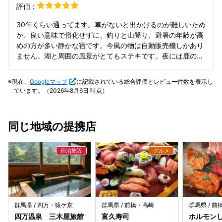
評価：
接客は 気取ってなくてありがたい 露天風呂がないのが寂
しかった
30年くらい通ってます。車がないと出かけるのが難しいため
か、良い意味で俗化せずに、釣りと山登り、避暑の年齢が高
めの方が多い静かな宿です。今風の物は自動販売機しかあり
ません。湖と周囲の風景がとてもステキです。夜には鹿の姿
や鳴き声を耳にすることも多いです。夜や早朝のホテルへの
道路では鹿をはじめ、動物が多いので注意が必要です。
現在、
Googleマップ
に記載されている総合評価とレビュー件数を表示し
ています。（2026年8月6日 時点）
同じ地域の提携店
群馬県 / 四万・猿ケ京
群馬県 / 前橋・高崎
群馬県 / 
四万温泉 三木屋旅館
富久寿司
ホルモンし