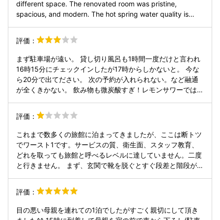
different space. The renovated room was pristine,
spacious, and modern. The hot spring water quality is
excellent. The highlight, however, was the food. Unlike the
generic meals often served at ryokans, every dish here
評価：
was carefully prepared and full of heart—truly surprising
and satisfying. Given the quality of the food and the new
まず駐車場が遠い。 貸し切り風呂も1時間一度だけと言われ
room, I found the price to be very inexpensive despite the
16時15分にチェックインしたが17時からしかないと。 今な
older exterior. The value for money is incredibly high,
ら20分で出てださい。 次の予約が入れられない。など融通
exceeding my expectations. Highly recommended. 施設の
が全くきかない。 飲み物も微炭酸すぎ！レモンサワーではな
古さや一階の温泉の狭さは否めませんが、部屋の扉を開ける
くレモン水。 赤だしも冷たい。豆腐も冷たい。 言い訳が腕
と別世界でした。リノベーションされたお部屋はとても新し
に豆腐、ワカメの入ったやつに汁を入れるだけだからと。 翌
評価：
く清潔で、広々としています。温泉の泉質も素晴らしいで
朝貸し切り風呂みたら誰も入れてない。 なら入らせてほしか
す。何より驚いたのはお料理です。よくある温泉旅館の画一
った。 食事も20時までなのでゆっくりできない。 1人のスタ
これまで数多くの旅館に泊まってきましたが、ここは断トツ
的な食事とは違い、一品一品に心がこもっていて、本当に美
ッフの対応で他の方が親戚でも気分悪くなるばかり。 教育し
でワースト1です。サービスの質、衛生面、スタッフ教育、
味しかったです。施設面の古さという小さな欠点を補って余
た方がいいです
どれを取っても旅館と呼べるレベルに達していません。二度
りあるほど、料理と部屋のクオリティが高く、コストパフォ
と行きません。 まず、玄関で靴を脱ぐとすぐ段差と階段があ
ーマンスは最高だと思います。期待を大きく超える満足度で
り、重い荷物を複数持ち、小さな子どもも複数いる状況にも
した。おすすめです。
かかわらず、スタッフは誰も荷物を持つ気配すらなし。挨拶
評価：
以外の“客への配慮”が完全に欠落しています。 客室はリニュ
ーアルしたのか見た目はそれなりですが、明らかに狭い。特
目の悪い母親を連れての1泊でしたがすごく親切にして頂き
にトイレは便座に座ると目の前が壁で、圧迫感が強かったで