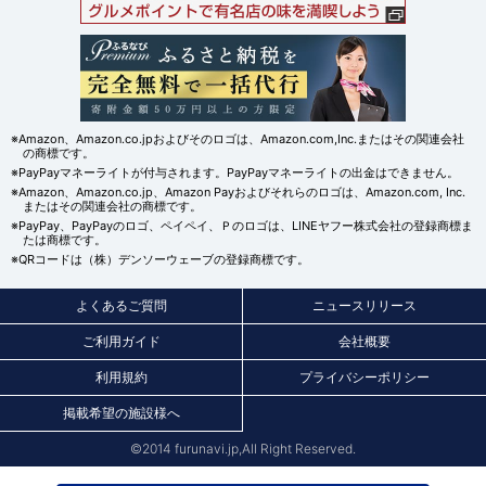
※Amazon、Amazon.co.jpおよびそのロゴは、Amazon.com,Inc.またはその関連会社
の商標です。
※PayPayマネーライトが付与されます。PayPayマネーライトの出金はできません。
※Amazon、Amazon.co.jp、Amazon Payおよびそれらのロゴは、Amazon.com, Inc.
またはその関連会社の商標です。
※PayPay、PayPayのロゴ、ペイペイ、Ｐのロゴは、LINEヤフー株式会社の登録商標ま
たは商標です。
※QRコードは（株）デンソーウェーブの登録商標です。
よくあるご質問
ニュースリリース
ご利用ガイド
会社概要
利用規約
プライバシーポリシー
掲載希望の施設様へ
©2014 furunavi.jp,All Right Reserved.