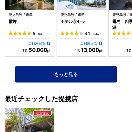
鹿児島県 / 霧島
鹿児島県 / 霧島
鹿児島県 / 
霞燦
ホテル京セラ
霧島 四
遊
5
4.1
(16)
(2567)
ご利用目安
ご利用目安
50,000
13,000
もっと見る
最近チェックした提携店