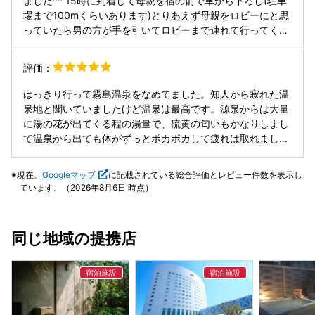
ました^^ 15時に到着して母親を宿の前で車から下ろし(駐車
す。自宅は賃貸ですが、賃貸のトイレより明らかに狭かった
場まで100mくらいあります)とりあえず母親をロビーにと思
です。 女性の大浴場は玄関横という謎配置で、浴場自体も驚
っていたら男の方が手を引いてロビーまで連れて行ってくだ
くほど狭く、3人入ればほぼ満員。洗い場も2つしかなく、旅
さってm(_ _)m 全9部屋(8部屋かも)のお宿でこの男の方と配
館の大浴場というより“ただのおまけ設備”という印象。 そし
膳の女の子しか顔を合わせなかったのですが二人共すごく接
評価：
て最大の問題は食事と配膳。 提供されたグラスには水垢がし
客良かったです。 桜の間を利用しましたがとても綺麗で(リ
っかり残っており、この時点で衛生管理を疑いますが、さら
ニューアルしたみたいでい草の良い香りがしました)部屋に
はっきり行って霧島温泉をなめてました。知人から寂れた温
に衝撃的だったのは椀物の提供方法です。 配膳スタッフ3名
付いてる温泉も適温で泉質素晴らしく最高の温泉宿でした。
泉地と聞いていましたけど温泉は最高です。源泉からは大量
のうち、なんと2名が椀を“上から鷲掴み”して持ってきた。
平日に行ったので大浴場も誰も居なくずっと貸切り状態でゆ
に湯の花が出てくる程の湯量で、硫黄の匂いもかなりしまし
私もマナーに詳しくないのですが、あきらかに和食の提供と
っくりと出来て日頃の疲れもぶっ飛びました(*ˊᵕˋ*) 食事もど
て温泉から出ても体がずっとポカポカして疲れは取れまし
して違和感があり、衛生面・マナーの観点からも完全に論
れも美味しくお腹いっぱいでした。 個室なのも良いですね^^
た。食事も量はかなり有りましたが、一つ一つ手の込んだ料
外。旅館業としてありえません。 夕食は18:00一斉スタート
配膳の女の子も愛嬌ありとても心地良い時間を過ごさせて頂
理で美味しかったです。貸切風呂も料金内で利用できて源泉
とのことでしたが、途中から料理の提供が遅くなり、〆のご
現在、
Googleマップ
に記載されている総合評価とレビュー件数を表示し
きました。 1人26,000円は大変お得なお値段だと思います。
が良いので何回か入りたかったですね。1泊の旅行で4回も入
飯物が出たのは19:45頃。食べ終わったらベルで呼ぶよう指
ています。（2026年8月6日 時点）
また必ず行きたい宿です。 追記……WiFiあります。
浴しました。露天風呂付きの部屋でしたが、それも間違いな
示され、呼べたのが19:55頃。しかし、その後運ばれてきた
い源泉ですのでオススメです!! ただ従業員が少なくて潰れな
デザートでは、 「20:00で閉店なので、急いで食べてくださ
いか心配なので、次に行く時にも残って欲しい温泉宿です。
い」 と急かされる始末。こちらのペースなど一切無視。客を
同じ地域の提携店
頑張ってください!!
もてなす気が全く感じられません。 総じて、価格に見合うど
ころか、旅館として最低限のレベルすら満たしていないと感
じました。サービスを期待して宿泊する価値はありません。