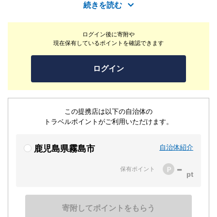
けています。人気の温泉付きの特別室は4室。大切な記念
続きを読む
日にも選ばれる、女性に喜こばれる宿です。
ログイン後に寄附や
現在保有しているポイントを確認できます
ログイン
この提携店は以下の自治体の
トラベルポイントがご利用いただけます。
自治体紹介
鹿児島県霧島市
-
保有ポイント
寄附してポイントをもらう