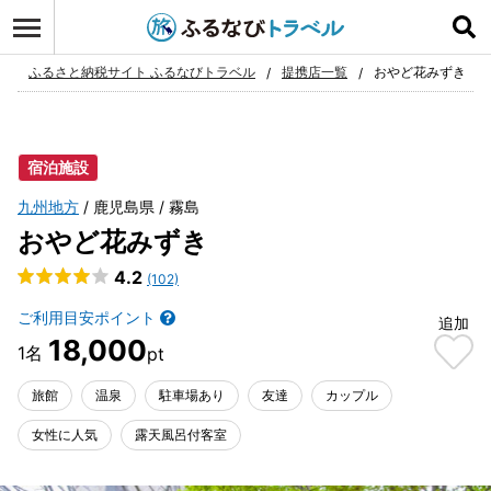
ログイン
お気に入り
ふるさと納税サイト ふるなびトラベル
提携店一覧
おやど花みずき
宿泊施設
九州地方
鹿児島県
霧島
おやど花みずき
4.2
(102)
ご利用目安ポイント
追加
18,000
旅館
温泉
駐車場あり
友達
カップル
女性に人気
露天風呂付客室