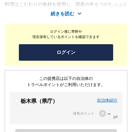
料理はこだわりの食材を使用し、国産の牛もつがたっぷり
のもつ鍋をはじめ、栃木県産の那須三元豚を使用した旨み
続きを読む
たっぷりのとんかつが自慢です！その他にも博多料理をお
楽しみ頂けます♪本場博多に負けないくらいの自慢の逸品
ログイン後に寄附や
をぜひご堪能下さい！
現在保有しているポイントを確認できます
ログイン
この提携店は以下の自治体の
トラベルポイントがご利用いただけます。
自治体紹介
栃木県（県庁）
-
保有ポイント