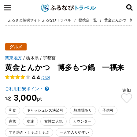
ログイン
お気に入り
ふるさと納税サイト ふるなびトラベル
提携店一覧
黄金とんかつ 博
グルメ
関東地方
栃木県
宇都宮
黄金とんかつ 博多もつ鍋 一福来
4.4
(262)
ご利用目安ポイント
追加
3,000
和食
キャッシュレス決済可
駐車場あり
子供可
家族
友達
女性に人気
カウンター
すき焼き・しゃぶしゃぶ
一人で入りやすい