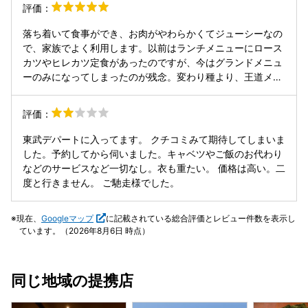
評価：
す。 子供にとっても優しい店員さんがいて嬉しかったです♪
ぜひまた利用したいです♪
落ち着いて食事ができ、お肉がやわらかくてジューシーなの
で、家族でよく利用します。以前はランチメニューにロース
カツやヒレカツ定食があったのですが、今はグランドメニュ
ーのみになってしまったのが残念。変わり種より、王道メニ
ューが好きなので、ランチへの復活を期待しています。
評価：
東武デパートに入ってます。 クチコミみて期待してしまいま
した。予約してから伺いました。キャベツやご飯のお代わり
などのサービスなど一切なし。衣も重たい。 価格は高い。二
度と行きません。 ご馳走様でした。
現在、
Googleマップ
に記載されている総合評価とレビュー件数を表示し
ています。（2026年8月6日 時点）
同じ地域の提携店