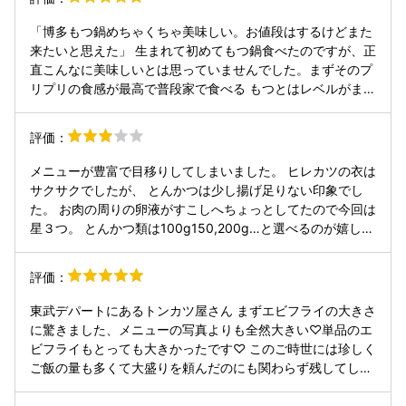
「博多もつ鍋めちゃくちゃ美味しい。お値段はするけどまた
来たいと思えた」 生まれて初めてもつ鍋食べたのですが、正
直こんなに美味しいとは思っていませんでした。まずそのプ
リプリの食感が最高で普段家で食べる もつとはレベルがまる
で違いました。なかなか噛み切れないとか飲み込みづらいと
かそういうイメージがもつにはありましたが、完全に覆され
評価：
ました。同時に食べた燻製鴨の揚げ物もとても美味しくて、
大満足でした でも正直安くはなくて、場所的にも百貨店のレ
メニューが豊富で目移りしてしまいました。 ヒレカツの衣は
ストラン街ということでコスパはお世辞にも良くないです
サクサクでしたが、 とんかつは少し揚げ足りない印象でし
が、旅行で近くに来たらまた食べに来てもいいと思いました
た。 お肉の周りの卵液がすこしへちょっとしてたので今回は
星３つ。 とんかつ類は100g150,200g…と選べるのが嬉しい
です。また、サイドメニューもたくさんあるので、あれこれ
食べたい人向けです。 もつ鍋も美味しそうなので、次回は食
評価：
べたいなと思いました✨✨ 栃木だからか？那須の三元豚を使
用するなど、 地域密着なのも好印象です。 ご飯やキャベツ
東武デパートにあるトンカツ屋さん まずエビフライの大きさ
のおかわりができるのは嬉しいです。 また、すり鉢があり自
に驚きました、メニューの写真よりも全然大きい♡単品のエ
分でゴマをスリスリできます。 ドレッシングも2種類あり、
ビフライもとっても大きかったです♡ このご時世には珍しく
いろいろ楽しめました。 ごちそうさまでした。
ご飯の量も多くて大盛りを頼んだのにも関わらず残してしま
いました...欲張ってすみません（涙） 子供用にふりかけがつ
いてきたり、子供食器もあったりお気遣いが有り難かったで