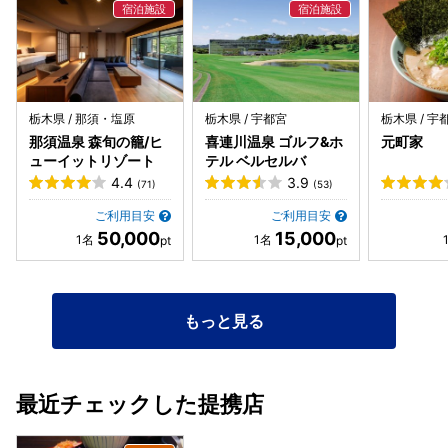
栃木県 / 那須・塩原
栃木県 / 宇都宮
栃木県 / 宇
那須温泉 森旬の籠/ヒ
喜連川温泉 ゴルフ&ホ
元町家
ューイットリゾート
テル ベルセルバ
4.4
3.9
(71)
(53)
ご利用目安
ご利用目安
50,000
15,000
もっと見る
最近チェックした提携店