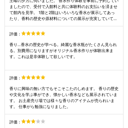
土曜の夕方に伺いました。 香水作り体験を事前に予約してい
「香りのヒストリーギャラリー」では香りの歴史、人々との
ましたので、受付で入館料と共に体験料のお支払いを済ませ
関わりを展示。３階には「調香体験工房」があります♪1階で
て館内を見学。 1階と2階はいろいろな香水が展示してあっ
は珍しい香水瓶や色々な香水の香りを嗅ぐ事が出来ます♪2階
たり、香料の歴史や原材料についての展示が充実していて、
はマリーアントワネットや源氏物語、クレオパトラ、などの
楽しめました。 香水作り体験は約１時間程で、用意されてい
ヒストリーが色々観れて面白かったです♪昔から香りは人々
る数種類からトップノート、ミドルノート、ラストノートを
評価：
には欠かせない物だったんだなと学びました(*^^*)♪3階には
選んで調合しました。香りを組合せ、好みの香水が作れて大
かなり綺麗な香水瓶があり、見応えありました♪帰りにショ
満足。 30ミリリットルの瓶で持ち帰れますが、この瓶や、
香り…香水の歴史が学べる。綺麗な香水瓶がたくさん見られ
ップにて薔薇のスプレーがあり、1本3000円くらいしたので
ラベルも、いくつかある中から選べたので、まるでオリジナ
る。別費用になりますがオリジナル香水作りが体験出来ま
すが、薔薇の香りが気に入ったので購入しました♪その他に
ルブランドの様です。 友人と一緒に楽しい時間を過ごせまし
す。これは是非体験して欲しいです。
も柑橘系の香りと、ユーカリ系の香りと花の香り2種類を爆
た。
買いしました(｡•ᴗ•｡)♡……お値段合計1万2000円くらいした
ので、テンション上がりすぎてちょっと買いすぎましたが、
お出かけ時や寝る前などに香りを楽しみたい時に使おうと思
評価：
います♪次に行く時はオリジナル香水作りに行きたいです(
香りに興味の無い方でもそこそこたのしめます。 香りの歴史
*˙ω˙*)و ｸﾞｯ!♪
や文化を学ぶ事ができ、懐かしい香水なども展示されていま
す。 お土産売り場では様々な香りのアイテムが売られいま
す。 仕事がら勉強になりました。
評価：