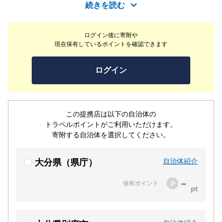
気蒸留器、ロココ時代やアールヌーヴォー・デコ時代の香
続きを読む
水瓶、世界中から集められた有名な香水、香炉の展示な
ど、香りを楽しみながら歴史的に貴重な資料を鑑賞でしま
ログイン後に寄附や
す。好きな香りをブレンドして、世界にひとつだけのオリ
現在保有しているポイントを確認できます
ジナル香水を作る「調香体験」も行っています。雨の日も
OK！見ごたえも十分な香りについて丸ごと楽しめるミュ
ログイン
ージアムです！ハーブガーデンでいい香りに包まれながら
天然温泉の足湯もお楽しみいただけます。
この提携店は以下の自治体の
トラベルポイントがご利用いただけます。
寄附する自治体を選択してください。
自治体紹介
大分県（県庁）
-
保有ポイント