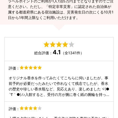
ラベルポイントのご利用が1人1泊5万円までとなりますのでご注
意ください。ただし、「特定非常災害」に認定された自治体が
属する都道府県にある宿泊施設は、災害発生日の次にくる10月1
日から1年間上限なくご利用いただけます。
4.1
総合評価：
（全1341件）
評価：
オリジナル香水を作ってみたくてこちらに伺いましたが、事
前予約が必要だったみたいで作れなくて残念でしたが、香水
の歴史や珍しい香水瓶など、見応えあり、楽しめましたヾ(●
´∇｀●)ﾉ♪入館すると、受付の方が腕に巻く紙の腕輪を持っ
てきてくれて、その腕輪に用意された5種類の香りの中から
好きな香りをその腕輪に一滴垂らして香りを楽しみながら博
評価：
物館めぐりをします(´˘`＊)♪１階「香りのプロダクトギャラ
リー」では膨大な量の香水コレクションを一堂に展示。２階