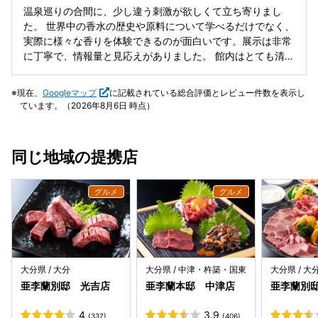
温泉巡りの合間に、少し違う刺激が欲しくて立ち寄りまし
た。 ​世界中の香水の歴史や原料について学べるだけでなく、
実際に様々な香りを体験できるのが面白いです。展示は非常
に丁寧で、情報量と見応えがありました。 ​館内はとても清潔
感があり、落ち着いた雰囲気。別府の温泉街とはまた違っ
た、優雅で静かな時間を過ごすことができます。調香体験も
現在、
Googleマップ
に記載されている総合評価とレビュー件数を表示し
あるようなので、時間に余裕がある方はそちらも楽しそう。
ています。（2026年8月6日 時点）
駐車場も完備されており、車でのアクセスもスムーズでし
た。
同じ地域の提携店
大分県 / 大分
大分県 / 中津・杵築・国東
大分県 / 大
亜李蘭別邸 光吉店
亜李蘭本邸 中津店
亜李蘭別
4
3.9
(337)
(406)