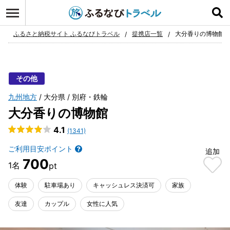
ログイン
お気に入り
ふるさと納税サイト ふるなびトラベル
提携店一覧
大分香りの博物館
その他
九州地方
大分県
別府・鉄輪
大分香りの博物館
4.1
(1341)
ご利用目安ポイント
追加
700
体験
駐車場あり
キャッシュレス決済可
家族
友達
カップル
女性に人気