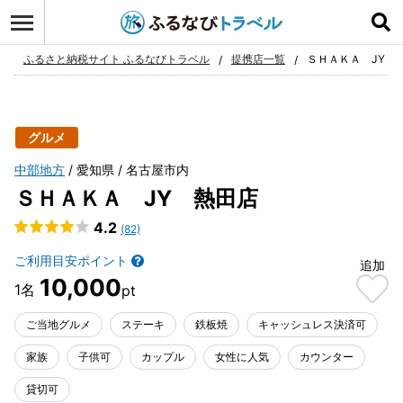
ログイン
お気に入り
ふるさと納税サイト ふるなびトラベル
提携店一覧
ＳＨＡＫＡ JY 
グルメ
中部地方
愛知県
名古屋市内
ＳＨＡＫＡ JY 熱田店
4.2
(82)
ご利用目安ポイント
追加
10,000
ご当地グルメ
ステーキ
鉄板焼
キャッシュレス決済可
家族
子供可
カップル
女性に人気
カウンター
貸切可