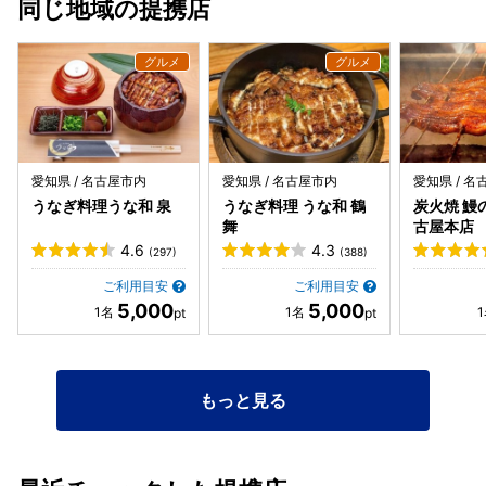
同じ地域の提携店
愛知県 / 名古屋市内
愛知県 / 名古屋市内
愛知県 / 
うなぎ料理うな和 泉
うなぎ料理 うな和 鶴
炭火焼 鰻
舞
古屋本店
4.6
4.3
(297)
(388)
ご利用目安
ご利用目安
5,000
5,000
もっと見る