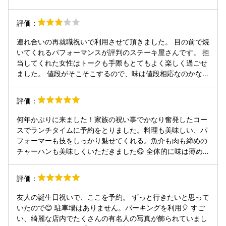
評価：
連れ合いの再就職祝いで利用させて頂きました。 目の前で焼
いてくれるパフォーマンスが評判のステーキ屋さんです。 担
当してくれた女性はトークも手際もとてもよく楽しく過ごせ
ました。 値段がそこそこするので、味は値段相応なのかな？
ワインを2本飲んだので、少し値段は高めにはなりました。
とても残念だったのは 19:00予約で、お客さんが私たち以外
評価：
に5人組のお子様連れの家族のみで その方達がお帰りになら
れてから 9:00前くらいに 私達が最後にデザートを頂いてい
何年かぶりに来ました！家族の祝い事でかなり奮発したコー
る最中に かなりおもむろに 閉店準備を始められて ゆっくり
スでランチタイムに予約をとりました。料理も美味しい、パ
くつろぐこともできず そそくさと退散という感じで お店を
フォーマーも技をしっかり魅せてくれる。魚介も肉も締めの
後にしました。 ささやかですが、大切な人のお祝いの席で選
チャーハンも美味しくいただきました😋 全体的に味は薄め
んだのに、何となくとても残念な気持ちになりました。 栄に
でしたが、塩とワサビで食べるサーロイン、、、控えめに言
もお店があるようですが また利用するか？と言われると 申
ってサイコーの時間を過ごせました。 料理はサラダと最後の
評価：
し訳ないけど ないかもと思いました。
デザートだけ写真を撮りました。肉や魚介は撮り忘れまし
た、、。
友人の誕生日祝いで、ここを予約。 ずっと行きたいと思って
いたので😊 駐車場はありません。パーキングを利用🎈 すご
い、綺麗な店内でたくさんの有名人の写真が飾られていまし