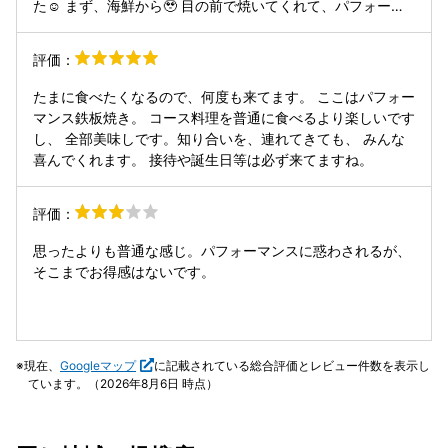
た☺️ まず、海鮮から🥹 目の前で焼いてくれて、パフォーマ
ンスも。 火が出たりすごいよかった🥹❤️ とにかく美味しか
った❤️イケメンのパフォーマさんにメロメロな二人でした🥰
評価：
❤️ 肉も、チャーハンも美味しかった🥹 誕生日におすすめで
す🐣❤️ ランチは土日のみらしく、私たちともうひと組だけで
たまに食べたくなるので、何度も来てます。 ここはパフォー
最高にゆっくり食べれました🥹
マンス鉄板焼き。 コース料理を普通に食べるより楽しいです
し、 全部美味しです。知り合いを、連れてきても、 みんな
喜んでくれます。 接待や誕生日等は必ず来てますね。
評価：
思ったよりも普通な感じ。パフォーマンスに惑わされるが、
そこまでお得感はないです。
現在、
Googleマップ
に記載されている総合評価とレビュー件数を表示し
ています。（2026年8月6日 時点）