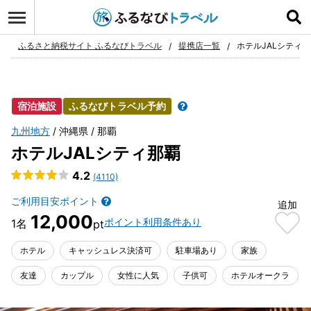
ログイン
お気に入り
ふるさと納税サイト ふるなびトラベル
提携店一覧
ホテルJALシティ
宿泊施設
ふるなびトラベル予約
九州地方
沖縄県
那覇
ホテルJALシティ那覇
4.2
(4110)
ご利用目安ポイント
追加
12,000
ポイント利用条件あり
ホテル
キャッシュレス決済可
駐車場あり
家族
友達
カップル
女性に人気
子供可
ホテルオークラ