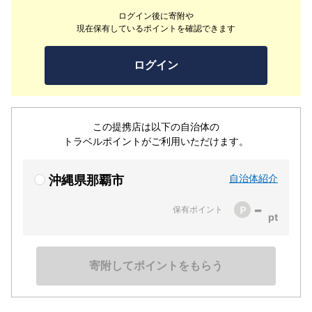
ぎの空間です。ワンランク上の快適性を追及したJプレミ
ログイン後に寄附や
アムルームは、広さが自慢のJプレミアムフォースルー
現在保有しているポイントを確認できます
ム、高層階のJプレミアムツインルーム、最上階に２室の
みのJプレミアムラグジュアリーの3タイプです。また1階
ログイン
にある地元で人気のレストラン ボナペティでは、和洋に
加え沖縄の食材と食文化を楽しめる和洋琉の朝食ビュッフ
ェをお楽しみいただけます。
この提携店は以下の自治体の
トラベルポイントがご利用いただけます。
自治体紹介
沖縄県那覇市
-
保有ポイント
寄附してポイントをもらう