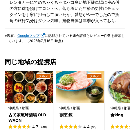
く機会あればまたここに泊まりたいです
レンタカーにてめちゃくちゃタバコ臭い地下駐車場に停め係
の方に鍵を預けフロントへ。落ち着いた年齢の男性にチェッ
クインを丁寧に担当して頂いたが、愛想が今一でしたので折
角の旅行気分はダウン気味。建物自体は年季が入っておりま
したがとても綺麗に清潔感が感じられました。朝食ブッフェ
付きプランでしたのでC国の方達のマナーが心配でしたが覚
現在、
Googleマップ
に記載されている総合評価とレビュー件数を表示し
悟を決めて家族で利用しました。うるさく目立った方は見ら
ています。（2026年7月16日 時点）
れず「ホッ」とひと安心、逆に、会場に入る為に並んでいる
皆様の列を無視して、日本人で夫婦で利用の70歳前後の男性
方が「あ〰️列んでるんだ、まっいいか入っちゃうか」と言い
同じ地域の提携店
ながら割込みを堂々と（2月23日かな）ひと言声を掛けよう
と考えたが、折角の朝食時間であり他の方々も嫌な気分にさ
せてしまうと考え止めました、同じ国民として恥ずかしMAX
日本の恥ですね。4回利用し品数は十分でしたがチャンプル
ー以外は毎回同じ品、ちょっと残念でしたがJALグループら
しく品質は問題ないと感じました。ちなみにめちゃくちゃタ
バコ臭い地下駐車場は2日目もめちゃくちゃ臭く、レンタカ
ー室内にまで臭いが染み込み、観光へ出発しても暫くは窓全
沖縄県 / 那覇
沖縄県 / 那覇
沖縄県 / 那
開にして走行しても臭いが消えず家族全員気分が悪くなり予
古民家琉球酒場 OLD
割烹 錬
食king
定地に着く前に下車し1次休憩する羽目に。流石に再びホテ
WAON
ルへ戻った際に注意して下さいとお願いしました。レンタカ
4.7
4.4
(248)
(96)