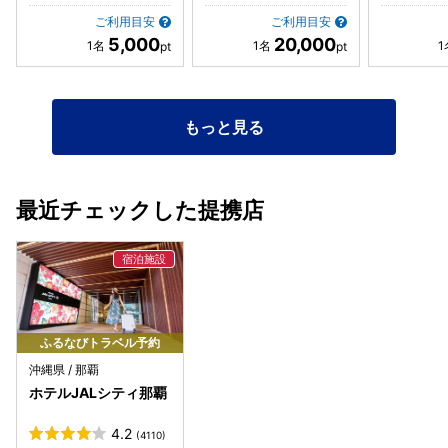
ー規定にて禁煙車内での喫煙行為は2万円の罰金が約束され
車内にもこの注意ステッカーが貼られています。にもかかわ
ご利用目安
ご利用目安
5,000
20,000
らずスタッフの一部の方の行為のせいで散々な目に遭わされ
ました。
もっと見る
最近チェックした提携店
ふるなびトラベル予約
沖縄県 / 那覇
ホテルJALシティ那覇
4.2
(4110)