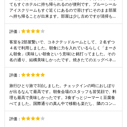
てもすぐホテルに持ち帰られるのが便利です。ブルーシール
アイスクリームもすぐ近くにあるので溶けずにそのまま部屋
へ持ち帰ることが出来ます。部屋は少し古めですが清掃も行
き届いているので特に問題なく過ごせました。朝食は種類が
豊富です。期間限定のカレーがめちゃくちゃおいしかったで
評価：
す。ただライブキッチンは少し寂しく目玉焼きを焼いている
だけででした。あと駐車場が裏手から入る地下にありますが
客室を2部屋繋いで、コネクテッドルームとして、２名ずつ
1800円とお高め。しかも機械式で係の人に出し入れしても
４名で利用しました。朝食に力を入れているらしく「まーさ
らう必要があります。チェックアウトまで動かさないなら近
ん朝食」(美味しい朝食という意味)と銘打ってました。その
くのコインパーキングが安いかも
名の通り、結構美味しかったです。焼きたてのエッグベネデ
ィクトや、自分で作るネギトロ丼など幅広く楽しめます。 立
地は国際通りの並びなので買い物や観光などには楽ですが、
評価：
車での出入りは人も多くて気を遣います。駐車場は裏から入
って地下なので注意。駐車券は車を出す時に必要なので保管
旅行ひとり旅で3泊しました。チェックインの時におしぼり
しておいてください。駐車料金は1日1,800円です。 1Fにセ
が出るなんて最高です。朝食会場のスタッフも皆笑顔で、料
ブンイレブンが入っており、隣にもコンビニがあるので、細
理も最高で美味しかったです。3食ずっとジーマーミ豆腐食
かいものは用意しやすいです。 大浴場はありません。
べてました。国際通りの真ん中で移動も楽だし、隣のコンビ
ニに外出ないで行けるのは素晴らしいです。傘も部屋に置い
てあって助かりました。 部屋も十分広い。 ただ、テレビの
評価：
チャンネルが少なかったのは沖縄だからですか？ また旅行行