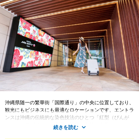
沖縄県随一の繁華街「国際通り」の中央に位置しており、
観光にもビジネスにも最適なロケーションです。エントラ
ンスは沖縄の伝統的な染色技法のひとつ「紅型（びんが
た）」をデザインし、客室は沖縄の自然や文化をイメージ
続きを読む
した機能的で心地よく、表通りの喧騒を感じさせない安ら