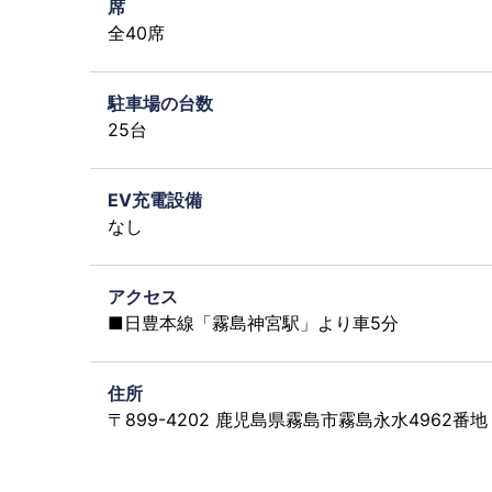
席
全40席
駐車場の台数
25台
EV充電設備
なし
アクセス
■日豊本線「霧島神宮駅」より車5分
住所
〒899-4202 鹿児島県霧島市霧島永水4962番地