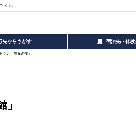
ラベル」
行先からさがす
宿泊先・体験
トラン「黒豚の館」
館」