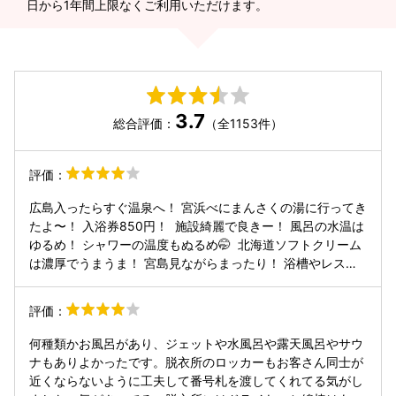
日から1年間上限なくご利用いただけます。
3.7
総合評価：
（全1153件）
評価：
広島入ったらすぐ温泉へ！ 宮浜べにまんさくの湯に行ってき
たよ〜！ 入浴券850円！ ⁡ 施設綺麗で良きー！ 風呂の水温は
ゆるめ！ シャワーの温度もぬるめ🤭 ⁡ 北海道ソフトクリーム
は濃厚でうまうま！ 宮島見ながらまったり！ 浴槽やレスト
ランのテラスから宮島が見えるんだけどなんかちょっとおし
い🤔 もっと綺麗にみれたらなぁ！ ⁡ --------------------------
評価：
-------------------------------------- クチコミを見ていただ
きありがとうございます。 皆さんの美味しいご飯や素敵な場
何種類かお風呂があり、ジェットや水風呂や露天風呂やサウ
所を訪問する きっかけになれば幸いです☺️ いいね！頂ける
ナもありよかったです。脱衣所のロッカーもお客さん同士が
と励みになります！ ------------------------------------------
近くならないように工夫して番号札を渡してくれてる気がし
----------------------