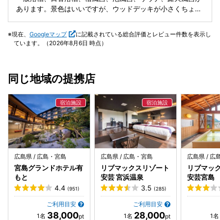
あります。景色はいいですが、ウッドデッキが小さくちょっ
と座って休むスペースが少ししかありません。風呂上がりに
休憩する場所も狭いです。2階のデッキば広いのですが冬は
現在、
Googleマップ
に記載されている総合評価とレビュー件数を表示し
寒いので残念です。入浴料850円で少しお高めです。 特色の
ています。（2026年8月6日 時点）
ないお湯ですが、平日でもありゆっくりと浸かることができ
ました。
同じ地域の提携店
広島県 / 広島・宮島
広島県 / 広島・宮島
広島県 / 
宮島グランドホテル有
リブマックスリゾート
リブマッ
もと
安芸 宮浜温泉
安芸宮島
4.4
3.5
(951)
(285)
ご利用目安
ご利用目安
38,000
28,000