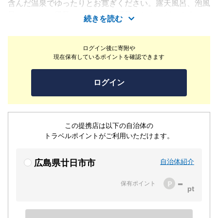
含んだ温泉でゆったりとお寛ぎください。露天風呂、泡風
呂、ジェット風呂、サウナ、水風呂などもございます。
続きを読む
ログイン後に寄附や
現在保有しているポイントを確認できます
ログイン
この提携店は以下の自治体の
トラベルポイントがご利用いただけます。
自治体紹介
広島県廿日市市
-
保有ポイント