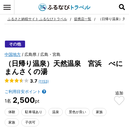
ログイン
お気に入り
ふるさと納税サイト ふるなびトラベル
提携店一覧
（日帰り温泉）天
その他
中国地方
広島県
広島・宮島
（日帰り温泉）天然温泉 宮浜 べに
まんさくの湯
3.7
(1153)
ご利用目安ポイント
追加
2,500
体験
駐車場あり
温泉
景色が良い
家族
家族
子供可