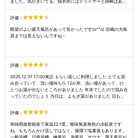
ました。気がきいてる。脱衣所にはドライヤーと綿棒はあり
ますが化粧水的なものやクシはありません。冷水機もありま
した。駐車場は道を挟んだ所に広いのがあります。2階に眺
評価：
めの良いテラスがあります。
眺望のよい露天風呂があって良かったです(o^^o) 宮嶋の大鳥
居までは見えないんですね～
評価：
2025.12.31 17:00来訪 もらい湯しに利用しました とても混
み合っていて、洗い場待ち💦 12か所、洗い場があって、ひ
とつお湯が出ないところがありました 年末でしたので混み合
っていたのでしょう 当日は、よもぎ湯がありました 日も落
ちていたし、露天風呂は混み合って いたので利用せず 料金
も800円と温泉としては適正だと思います 2025年最後の入
評価：
浴ができました！感謝🙏
単純弱放射能泉で泉温22.1度。無味無臭無色の冷鉱泉です
ね。もちろんかけ流しではなく、循環で塩素臭もあります。
一般浴槽、日替浴槽、檜風呂、泡風呂、サウナ、露天風呂が