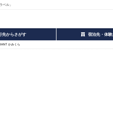
ラベル」
行先からさがす
宿泊先・体験
URANT かみくら