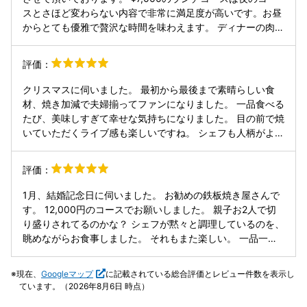
スとさほど変わらない内容で非常に満足度が高いです。お昼
からとても優雅で贅沢な時間を味わえます。 ディナーの肉づ
くしコースは様々な産地の和牛や国産牛が色々な調理方法で
提供され、お肉好きには堪らないコース内容なのですが、こ
評価：
ちらのお店はお魚もお野菜も美味しいので、初めて伺う方に
は¥12,500のコースをおすすめます。 コース内容は毎回お任
クリスマスに伺いました。 最初から最後まで素晴らしい食
せでワクワク感がたまりません。一品一品、鉄板で丁寧に作
材、焼き加減で夫婦揃ってファンになりました。 一品食べる
られ、お料理が運ばれてくる度にシェフ自ら丁寧に説明して
たび、美味しすぎて幸せな気持ちになりました。 目の前で焼
くださるのがとても嬉しいです。 これからも通いたい本当に
いていただくライブ感も楽しいですね。 シェフも人柄がよ
素敵なお店です。
く、また特別な日に伺いたいです。 (デザートは写真撮るの
忘れちゃいました)
評価：
1月、結婚記念日に伺いました。 お勧めの鉄板焼き屋さんで
す。 12,000円のコースでお願いしました。 親子お2人で切
り盛りされてるのかな？ シェフが黙々と調理しているのを、
眺めながらお食事しました。 それもまた楽しい。 一品一品
とっても丁寧に料理されている印象。 どのお料理も非常に美
味しく、 大満足でした。 お値段相応です。 また特別な記念
現在、
Googleマップ
に記載されている総合評価とレビュー件数を表示し
日に利用したいと思います。
ています。（2026年8月6日 時点）