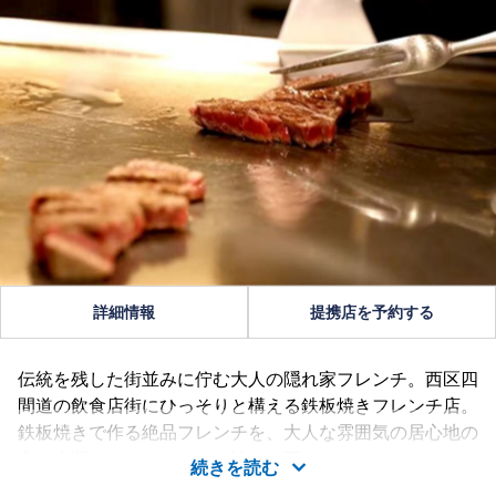
詳細情報
提携店を予約する
伝統を残した街並みに佇む大人の隠れ家フレンチ。西区四
間道の飲食店街にひっそりと構える鉄板焼きフレンチ店。
鉄板焼きで作る絶品フレンチを、大人な雰囲気の居心地の
良い空間でごゆっくりとお愉しみ下さい。
続きを読む