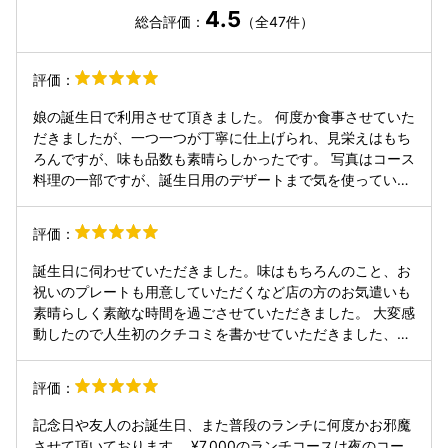
4.5
総合評価：
（全47件）
評価：
娘の誕生日で利用させて頂きました。 何度か食事させていた
だきましたが、一つ一つが丁寧に仕上げられ、見栄えはもち
ろんですが、味も品数も素晴らしかったです。 写真はコース
料理の一部ですが、誕生日用のデザートまで気を使っていた
だき満足です。 オーナーシェフの接客も、店の雰囲気もよく
とても気に入っております。またお邪魔させていただきま
評価：
す！
誕生日に伺わせていただきました。味はもちろんのこと、お
祝いのプレートも用意していただくなど店の方のお気遣いも
素晴らしく素敵な時間を過ごさせていただきました。 大変感
動したので人生初のクチコミを書かせていただきました、ま
た伺いたいと思います。 ありがとうございました！
評価：
記念日や友人のお誕生日、また普段のランチに何度かお邪魔
させて頂いております。 ¥7,000のランチコースは夜のコー