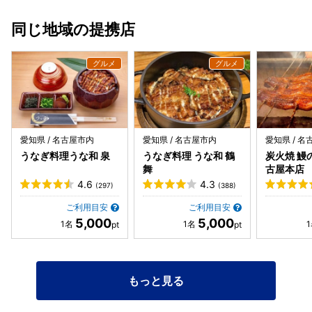
同じ地域の提携店
愛知県 / 名古屋市内
愛知県 / 名古屋市内
愛知県 / 
うなぎ料理うな和 泉
うなぎ料理 うな和 鶴
炭火焼 鰻
舞
古屋本店
4.6
4.3
(297)
(388)
ご利用目安
ご利用目安
5,000
5,000
もっと見る