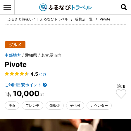
ログイン
お気に入り
ふるさと納税サイト ふるなびトラベル
提携店一覧
Pivote
グルメ
中部地方
愛知県
名古屋市内
Pivote
4.5
(47)
ご利用目安ポイント
追加
10,000
洋食
フレンチ
鉄板焼
子供可
カウンター