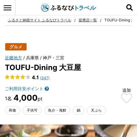
ログイン
お気に入り
ふるさと納税サイト ふるなびトラベル
提携店一覧
TOUFU-Dining 
グルメ
近畿地方
兵庫県
神戸・三宮
TOUFU-Dining 大豆屋
4.1
(347)
ご利用目安ポイント
追加
4,000
和食
子供可
魚介・海鮮
鍋
天ぷら