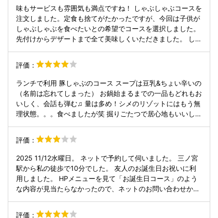
んが、洗い場の手前に何個もバケツが置かれていて、その中
味もサービスも雰囲気も満点ですね！ しゃぶしゃぶコースを
に下げてきたお皿を乱雑に入れて行くので、すごくガチャガ
注文しました。定食も捨てがたかったですが、今回は子供が
チャと音がします。 洗ってる食器の音も響き渡っていて、折
しゃぶしゃぶを食べたいとの希望でコースを選択しました。
角の落ち着いた雰囲気やお味の上品さが格下げされてしまい
先付けからデザートまで全て美味しくいただきました。 しゃ
ます。 大満足のお料理だったので残念すぎます。
ぶしゃぶはお出汁が美味しくて飲み干してしまうほど♡締め
のリゾットの前にお出汁を追加していただきました笑 あと
評価：
は、小学生の子供はコース食べきれないなで、アラカルトで
ちょこちょこ頼みました！出来たて豆腐に感動していまし
ランチで利用 豚しゃぶのコース スープは豆乳&ちょい辛いの
た。 子供がお箸を落としてしまった際は、すぐ気がついてく
（名前は忘れてしまった） お鍋始まるまでの一品もどれもお
れて持ってきてくださいました。 店員さんは、気遣いも◎丁
いしく、会話も弾む♫ 量は多め！シメのリゾットにはもう無
寧な説明も◎ お店の雰囲気は、家族でもデートでも◎ 最後
理状態。。。食べましたが笑 掘りごたつで居心地もいいし、
に、お土産まであり大満足の内容でした！ また神戸に行った
隣の席とも程よい間隔。 お土産にだし醤油を人数分いただけ
際は訪れたいお店でした。
ました！ 嬉しい😉 女子会にもいいかなと思います！
評価：
2025 11/12水曜日。 ネットで予約して伺いました。 三ノ宮
駅から私の徒歩で10分でした。 友人のお誕生日お祝いに利
用しました。 HPメニューを見て「お誕生日コース」のよう
な内容が見当たらなかったので、ネットのお問い合わせから
＂お誕生日プラン＂について送信。 折り返しのお電話で打ち
合わせして、 4,000円《霜月コース・豆富チーズケーキでお
評価：