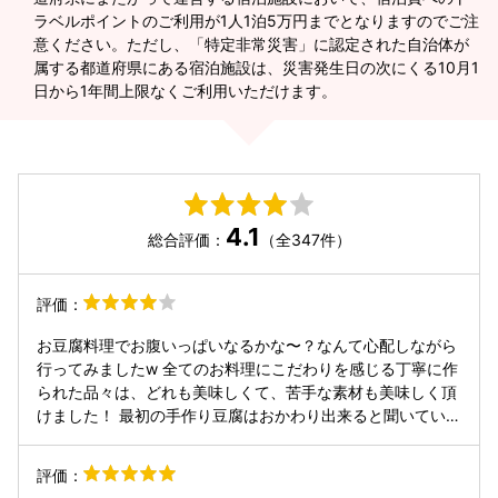
ラベルポイントのご利用が1人1泊5万円までとなりますのでご注
意ください。ただし、「特定非常災害」に認定された自治体が
属する都道府県にある宿泊施設は、災害発生日の次にくる10月1
日から1年間上限なくご利用いただけます。
4.1
総合評価：
（全347件）
評価：
お豆腐料理でお腹いっぱいなるかな〜？なんて心配しながら
行ってみましたw 全てのお料理にこだわりを感じる丁寧に作
られた品々は、どれも美味しくて、苦手な素材も美味しく頂
けました！ 最初の手作り豆腐はおかわり出来ると聞いていま
したが、おかわりする前にお腹いっぱいになっちゃいまし
た。 お店の佇まいも素敵でしたが、、、 洗い場が見えてい
評価：
て、小さなお皿がたくさんあるので仕方ないのかもしれませ