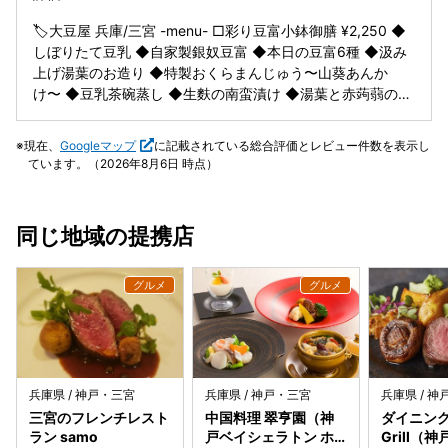
祝い》に決まりました。プラス2,000円で飲み放題も可能と
のこと。（私たちは飲み放題なし） コース最初の箱が可愛い
🏷️大豆屋 兵庫/三宮 -menu- □彩り豆富小鉢御膳 ¥2,250 ◆
ミニ豆富！左側上段からZ字に食べる順番があり、だんだん
しぼりたて豆乳 ◆自家製銀奴豆富 ◆本日の豆富6種 ◆汲み
味付けが濃くなると説明がありました。楽しみながら頂く豆
上げ湯葉のお造り ◆特製おくらまんじゅう〜山葵あんか
富料理は美味しいでした。おちょこの豆乳は、半分そのまま
け〜 ◆豆乳茶碗蒸し ◆生麩の南蛮漬け ◆湯葉と赤蒟蒻の有
飲み、残りは＂だし醤油＂を2滴垂らして飲むと説明があり
馬煮 ◆季節野菜の小鉢 ◆鰆の西京漬け焼き ◆鶏と野菜の豆
従って飲みました。だし醤油で味変する豆乳は私には斬新で
乳天麩羅 ◆季節の炊き込みご飯 ◆小巻麩とわかめのお味噌
現在、
Googleマップ
に記載されている総合評価とレビュー件数を表示し
した！美味しかったです。次は、お造りのお醤油入れにご利
汁 ◆甘味 □大豆屋御膳 ¥2,480 ◆しぼりたて豆乳 ◆自家製
ています。（2026年8月6日 時点）
用くださいと、豆皿を置かれましたが、水滴があり残念でし
銀奴豆富 ◆本日の豆富6種 ◆汲み上げ湯葉のお造り ◆特製
た。使えないわ。直接垂らしていただきました。 ざるにある
おくらまんじゅう〜山葵あんかけ〜 ◆豆乳茶碗蒸し ◆自家
お豆富は、しっかり水切りされておりましたが、程よい硬
製もち麩の田楽 ◆湯葉真丈の東寺揚げと生麩の五色あられ
同じ地域の提携店
さ。薬味3種あり淡路のおのころ塩が1番好みでした。がんも
揚げ ◆豆乳湯豆富小鍋 ◆大豆屋特製 湯葉餡かけご飯 ◆小
も美味しい！添えてある人参が生で口の中でバリバリ音をた
巻麩とわかめのお味噌汁 ◆甘味 お豆腐尽くしのお豆腐ラン
てていたわ。次の、温野菜かしら？蒸し物っぽい人参も
チ☁️🍃✨ いろんなお豆腐料理を少しずつ食べれる 彩り鮮や
生。。。 かぼちゃも生でした。蒸し時間を長くしてほしいで
かな豪華御膳👀♪ ランチにしては少しお高めなのも納得💸 お
すね。これも残念だわ。お値段の割にたくさんの内容でお腹
豆腐ってこんなに美味しかったっけ？って思うぐらい 濃厚で
いっぱいになりました。帰りの際には、手土産のお醤油まで
なめらかでめっちゃ美味しかった🤍 ボリューム満点でお腹い
ありました。ごちそうさまでした。。
っぱいになるけど ヘルシーやから罪悪感なし◎ 和を基調と
したゆったりくつろげる店内で食べる お豆腐ランチ最高でし
兵庫県 / 神戸・三宮
兵庫県 / 神戸・三宮
兵庫県 / 
た🫶🏻
三宮のフレンチレスト
中国料理 翠亨園（神
ダイニング 
ラン samo
戸ベイシェラトン ホ
Grill（