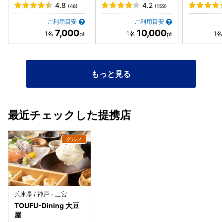
テル&タワーズ内）
トン ホテ
4.8
4.2
(46)
(159)
内）
ご利用目安
ご利用目安
7,000
10,000
もっと見る
最近チェックした提携店
兵庫県 / 神戸・三宮
TOUFU-Dining 大豆
屋