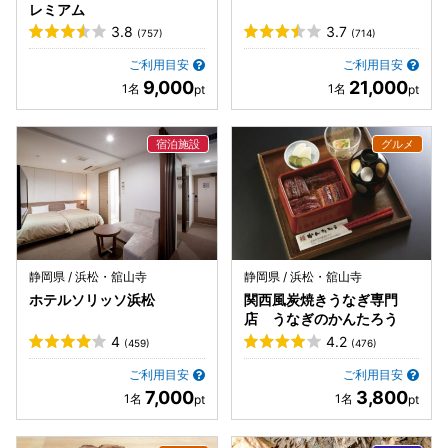
レミアム
3.8
3.7
(757)
(714)
ご利用目安
ご利用目安
9,000
21,000
静岡県 / 浜松・舘山寺
静岡県 / 浜松・舘山寺
ホテルソリッソ浜松
関西風炭焼きうなぎ専門
店 うなぎのかんたろう
4
4.2
(459)
(476)
ご利用目安
ご利用目安
7,000
3,800