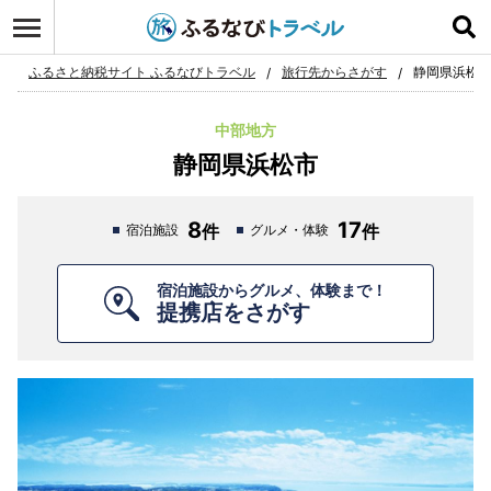
ログイン
お気に入り
ふるさと納税サイト ふるなびトラベル
旅行先からさがす
静岡県浜松
中部地方
静岡県浜松市
8
17
宿泊施設
グルメ・体験
宿泊施設からグルメ、体験まで！
提携店をさがす