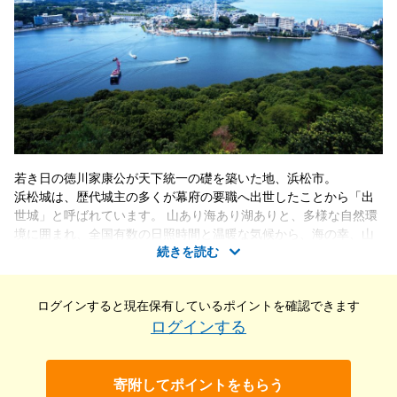
若き日の徳川家康公が天下統一の礎を築いた地、浜松市。
浜松城は、歴代城主の多くが幕府の要職へ出世したことから「出
世城」と呼ばれています。 山あり海あり湖ありと、多様な自然環
境に囲まれ、全国有数の日照時間と温暖な気候から、海の幸、山
続きを読む
の幸がとても豊富な地域です。
特に有名なのが”浜名湖うなぎ”ですが、ほかにも”遠州灘とらふ
ぐ””シラス”など水産物が豊富。日本有数のみかんの産地でもあ
ログインすると現在保有している
ポイントを確認できます
り、自慢の農産物が多くあります。
ログインする
さらに、風光明媚な浜名湖や、ロケ地としても知られる中田島砂
丘、かんざんじ温泉のほか、歴史や自然など魅力溢れる観光名所
が多く、幅広い世代にお楽しみいただけます。
寄附してポイントをもらう