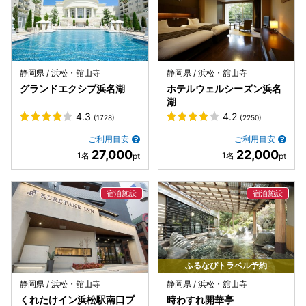
静岡県 / 浜松・舘山寺
静岡県 / 浜松・舘山寺
グランドエクシブ浜名湖
ホテルウェルシーズン浜名
湖
4.3
4.2
(1728)
(2250)
ご利用目安
ご利用目安
27,000
22,000
ふるなびトラベル予約
静岡県 / 浜松・舘山寺
静岡県 / 浜松・舘山寺
くれたけイン浜松駅南口プ
時わすれ開華亭