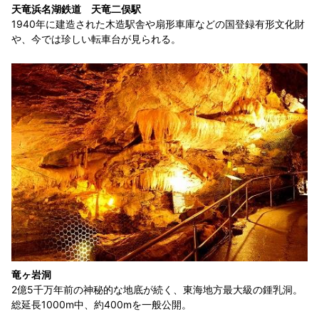
天竜浜名湖鉄道 天竜二俣駅
1940年に建造された木造駅舎や扇形車庫などの国登録有形文化財
や、今では珍しい転車台が見られる。
竜ヶ岩洞
2億5千万年前の神秘的な地底が続く、東海地方最大級の鍾乳洞。
総延長1000m中、約400mを一般公開。