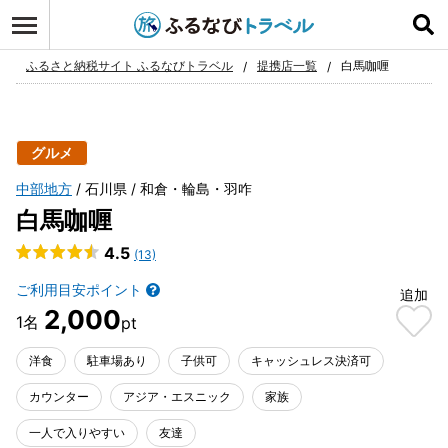
ログイン
お気に入り
ふるさと納税サイト ふるなびトラベル
提携店一覧
白馬咖喱
グルメ
中部地方
石川県
和倉・輪島・羽咋
白馬咖喱
4.5
(13)
ご利用目安ポイント
追加
2,000
洋食
駐車場あり
子供可
キャッシュレス決済可
カウンター
アジア・エスニック
家族
一人で入りやすい
友達