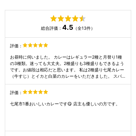
4.5
総合評価：
（全13件）
評価：
お昼時に伺いました。 カレーはレギュラー2種と月替り1種
の3種類。迷っても大丈夫。2種盛りも3種盛りもできるよう
です。お値段は相応だと思います。 私は2種盛り七尾カレー
（牛すじ）とイカと白菜のカレーをいただきました。 スパイ
スカレーですが、優しい味でサラサラとしたルーです。ホー
ルスパイスが入っているので、カルダモンとか香りのきつい
評価：
スパイスはガリッといかないように注意した方がいいかも。
カレーに付け合わせでお野菜がいっぱい乗ってるのですが、
七尾市1番おいしいカレーです😋 店主も優しいの方です。
それがまた美味しかったです。家で同じようにします。 お料
理を見た時は「多いかな」と思いましたが、スパイスの良い
香りが食欲を増進させたのか、あっという間に食べてしまっ
て、お腹いっぱいになりました。美味しかったです。 一緒に
行った母も、優しい味で美味しかったと満足していました。