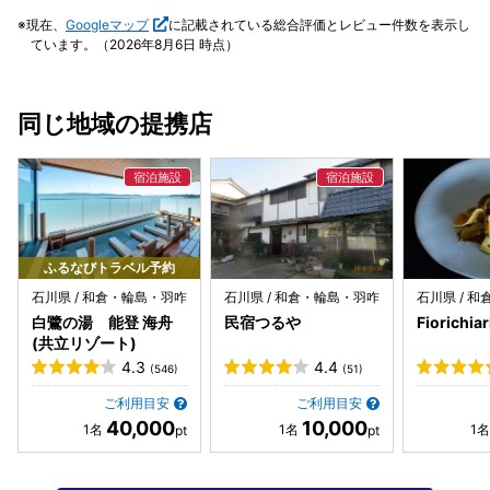
現在、
Googleマップ
に記載されている総合評価とレビュー件数を表示し
ています。（2026年8月6日 時点）
同じ地域の提携店
ふるなびトラベル予約
石川県 / 和倉・輪島・羽咋
石川県 / 和倉・輪島・羽咋
石川県 / 
白鷺の湯 能登 海舟
民宿つるや
Fiorichiar
(共立リゾート)
4.3
4.4
(546)
(51)
ご利用目安
ご利用目安
40,000
10,000