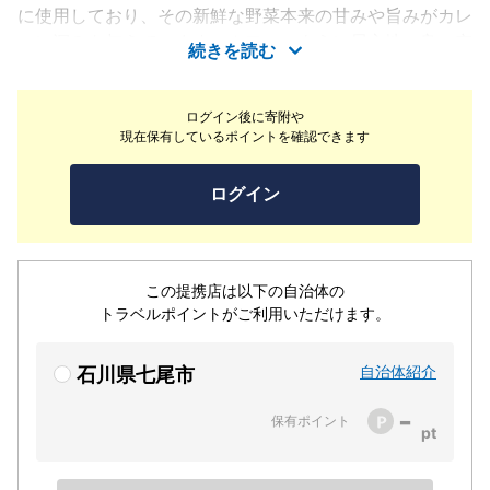
に使用しており、その新鮮な野菜本来の甘みや旨みがカレ
ーに深みを与えています。カフェのように居心地の良い空
続きを読む
間で提供されるのは、素材の美味しさを活かしつつスパイ
スを巧みに操る、店主のセンスが光る一皿。特に月替わり
ログイン後に寄附や
で登場するカレーは、旬の食材との組み合わせが絶妙で、
現在保有しているポイントを確認できます
訪れるたびに新たな発見があります。ランチタイムはスパ
イスカレーを、夜は本格的な台湾・中国料理も楽しめる二
ログイン
刀流の魅力を持ち、七尾の新しい食の拠点として注目され
ています。心と体が満たされる、農家ならではのヘルシー
で奥深いカレー体験をぜひ。
この提携店は以下の自治体の
トラベルポイントがご利用いただけます。
自治体紹介
石川県七尾市
-
保有ポイント