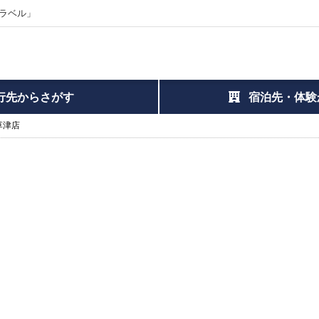
ラベル」
行先からさがす
宿泊先・体験
I草津店