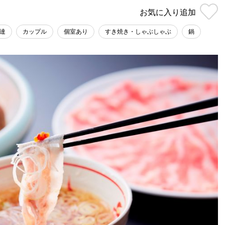
お気に入り
追加
達
カップル
個室あり
すき焼き・しゃぶしゃぶ
鍋