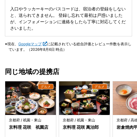
入口やラッカーキーのパスコードは、宿泊者の登録をしない
と、送られてきません。 登録し忘れて最初は戸惑いました
が、インフォメーションに連絡をしたら丁寧に対応してくだ
さいました。
現在、
Googleマップ
に記載されている総合評価とレビュー件数を表示し
ています。（2026年8月6日 時点）
同じ地域の提携店
京都府 / 祇園・東山
京都府 / 祇園・東山
京都府 / 
京料理 花咲 祇園店
京料理 花咲 萬治郎
岩倉焼肉