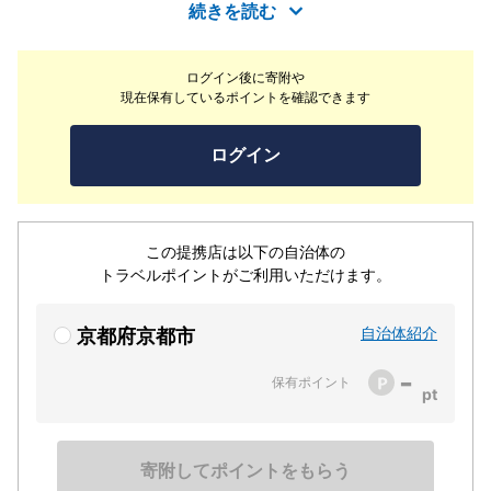
けて京都の街を眺めているシーンも演出。中央の部屋は、
続きを読む
はなれの様な位置づけとして、坪庭、中庭などを設け、小
間と広間が隣接する風景を楽しんで頂けます。建物に使用
ログイン後に寄附や
している素材は、木とコンクリート、布とタイルなどの様
現在保有しているポイントを確認できます
に、軟と硬、伝統とモダンを融合した表現としています。
そこに造園／アートなどのクリエーターの感性が加わり、
ログイン
多様な解釈が可能な空間造りも心がけております。お客様
に「新しい京都」を体感していただき、四季折々の風景を
ご堪能ください。
この提携店は以下の自治体の
トラベルポイントがご利用いただけます。
自治体紹介
京都府京都市
-
保有ポイント
寄附してポイントをもらう