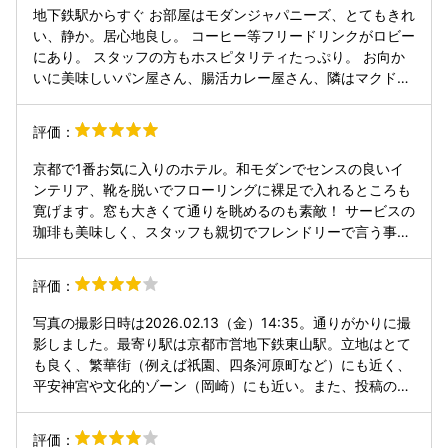
地下鉄駅からすぐ お部屋はモダンジャパニーズ、とてもきれ
い、静か。居心地良し。 コーヒー等フリードリンクがロビー
にあり。 スタッフの方もホスピタリティたっぷり。 お向か
いに美味しいパン屋さん、腸活カレー屋さん、隣はマクド。
京都に来たらここにまた泊まりたい。
評価：
京都で1番お気に入りのホテル。和モダンでセンスの良いイ
ンテリア、靴を脱いでフローリングに裸足で入れるところも
寛げます。窓も大きくて通りを眺めるのも素敵！ サービスの
珈琲も美味しく、スタッフも親切でフレンドリーで言う事ナ
シです。
評価：
写真の撮影日時は2026.02.13（金）14:35。通りがかりに撮
影しました。最寄り駅は京都市営地下鉄東山駅。立地はとて
も良く、繁華街（例えば祇園、四条河原町など）にも近く、
平安神宮や文化的ゾーン（岡崎）にも近い。また、投稿の写
真を撮ったときはこのホテルからインバウンドの旅行者が出
てきた。合掌
評価：