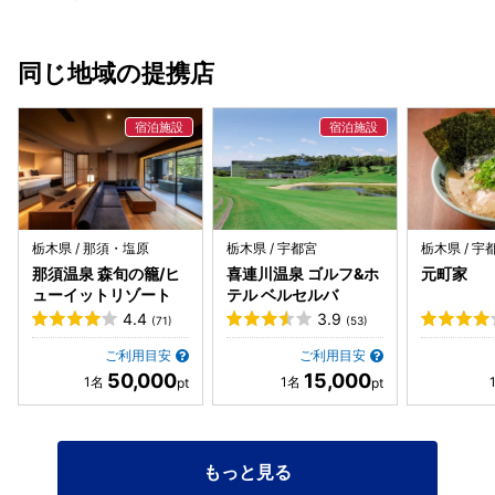
同じ地域の提携店
栃木県 / 那須・塩原
栃木県 / 宇都宮
栃木県 / 宇
那須温泉 森旬の籠/ヒ
喜連川温泉 ゴルフ&ホ
元町家
ューイットリゾート
テル ベルセルバ
4.4
3.9
(71)
(53)
ご利用目安
ご利用目安
50,000
15,000
もっと見る