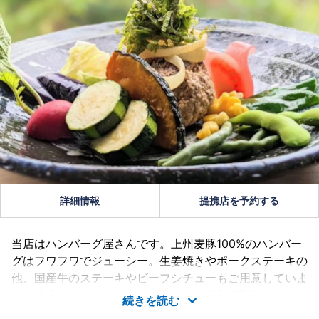
詳細情報
提携店を予約する
当店はハンバーグ屋さんです。上州麦豚100%のハンバー
グはフワフワでジューシー。生姜焼きやポークステーキの
他、国産牛のステーキやビーフシチューもご用意していま
す。隣接するキャトル畑では自家製自然栽培野菜を作って
続きを読む
います♪毎朝店内で米粉パンを焼いています。ランチのセ