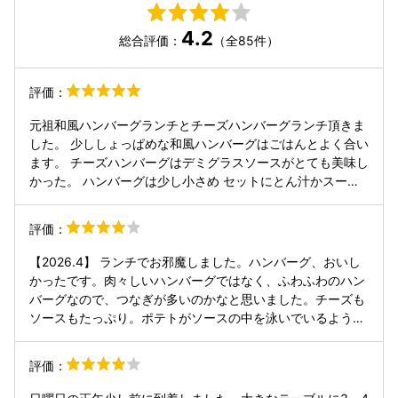
4.2
総合評価：
（全85件）
評価：
元祖和風ハンバーグランチとチーズハンバーグランチ頂きま
した。 少ししょっぱめな和風ハンバーグはごはんとよく合い
ます。 チーズハンバーグはデミグラスソースがとても美味し
かった。 ハンバーグは少し小さめ セットにとん汁かスー
プ、ライスは白米と古代米が選べます。 とん汁は美味しかっ
たけど、両方とん汁にしてしまったので、 スープ飲み損ねた
評価：
のがちょっと後悔。 セットのベイクドチーズケーキもよかっ
たです。 ライスも大盛りにしておけばよかったかな。 米粉
【2026.4】 ランチでお邪魔しました。ハンバーグ、おいし
パンはもっちり。食感がこんなに変わるんですね。 とても満
かったです。肉々しいハンバーグではなく、ふわふわのハン
足でした。ぜひまた来たいです。
バーグなので、つなぎが多いのかなと思いました。チーズも
ソースもたっぷり。ポテトがソースの中を泳いでいるようで
した。 サラダは極々普通のサラダです。レタスの葉が苦かっ
たので、外側の葉だったのかしら。 豚汁はほんのり酒粕の香
評価：
りがしました。 パンは米粉のパンだそうです。クッペという
プレーンのパンを選びました。焼きたて熱々のパンでおいし