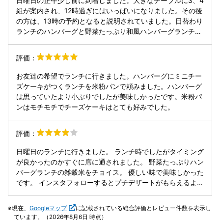
日曜日の正午少し前に到着しました。大きなテーブルに3、4
かったのですが、とても小さいです。 ランチのコーラは、大
組が案内され、12時過ぎにはいっぱいになりました。その後
きな氷がグラスいっぱいに入っているので、コーラの量は少
の方は、13時の予約となると説明されていました。日替わり
なかったです。 混んでいないのに、料理が出てくるのがちょ
ランチのハンバーグと野菜たっぷり和風ハンバーグランチを
っと遅かったです。 お店の方はとても感じがよかったです。
いただきました。その日は、白米・古代米・米粉パンが選べ
ました。野菜の種類も多くハンバーグも柔らかで、とても美
評価：
味しくいただきました。ボリュームは少なめですが、ご飯の
量は選べるようでした。豚汁とサラダ、漬物とドリンクも付
お友達の希望でランチに行きました。ハンバーグにミニチー
くので色々と食べられて大満足でした。
ズケーキがつくランチを米粉パンで頼みました。ハンバーグ
は思っていたより小ぶりでしたが美味しかったです。米粉パ
ンはモチモチでチーズケーキはとても好みでした。
評価：
日曜日のランチに行きました。 ランチ時でしたがタイミング
が良かったのかすぐに席に通されました。 野菜たっぷりハン
バーグランチの雑穀米をチョイス。 優しい味で美味しかった
です。 インスタフォローするとプチデザートがもらえるよう
です。 アイスでした。 店内が寒かったです。
現在、
Googleマップ
に記載されている総合評価とレビュー件数を表示し
ています。（2026年8月6日 時点）