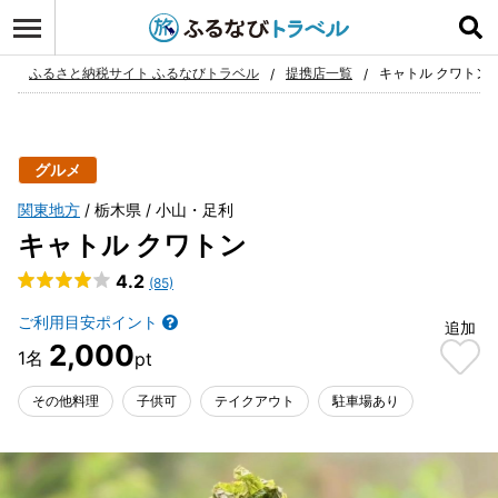
ログイン
お気に入り
ふるさと納税サイト ふるなびトラベル
提携店一覧
キャトル クワトン
グルメ
関東地方
栃木県
小山・足利
キャトル クワトン
4.2
(85)
ご利用目安ポイント
追加
2,000
その他料理
子供可
テイクアウト
駐車場あり