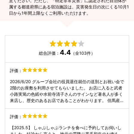
意ください。ただし、「特定非常災害」に認定された自治体が
属する都道府県にある宿泊施設は、災害発生日の次にくる10月1
日から1年間上限なくご利用いただけます。
4.4
総合評価：
（全103件）
評価：
2026/6/20 グループ会社の役員退任就任の送別とお祝い会で
2階のお座敷を利用させてもらいました。 お店に入ると武者
小路実篤の色紙や水前寺清子さんのサインなど著名人が多く
来店し、歴史のあるお店であることがわかります。 但馬産の
大安牛のロースを使ったすき焼きは程よい厚みに切られた大
ぶりの1枚を贅沢に使って、わりしたに好みの量の砂糖を溶
評価：
かして煮て、溶き卵につけていただきます。 久しぶりのすき
焼きでしたが、お肉の脂身と赤身の旨味が味わい深く柔らか
【2025.5】 しゃぶしゃぶランチを食べに予約してお伺いし
いお肉と、ネギ、豆腐、糸蒟蒻です。お酒を飲みながらです
ました。結論から言うと、地元の霜降り黒毛和牛のお肉を、