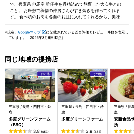
で、兵庫県 但馬産 雌仔牛を丹精込めて飼育した大安牛との
こと。 お座敷で着物の仲居さんがすき焼きを作ってくれま
す。 食べ頃のお肉を各自のお皿に入れてくれるから、美味し
いし、話に集中できるのがありがたい。 今回若手は上肉で、
アラフォーは赤身に分かれていただきました。
現在、
Googleマップ
に記載されている総合評価とレビュー件数を表示し
ています。（2026年8月6日 時点）
同じ地域の提携店
三重県 / 長島・四日市・鈴
三重県 / 長島・四日市・鈴
三重県 / 
鹿
鹿
鹿
多度グリーンファーム
多度グリーンファーム
安藤食品
（BBQ）
所
3.8
3.8
(653)
(653)