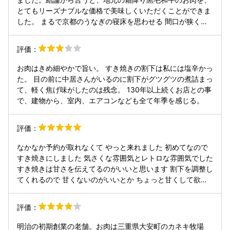
が、すぐに白飯をオーダーしてしまいました！笑 よく話よく
とてもリーズナブルな価格で美味しくいただくことができま
食べて幸せな時間を過ごせました。ごちそうさまでした。
した。 まるで京都のうなぎの寝床を思わせる 間口が狭く奥
行きが深い建築様式のお店は、実際に創業130年以上続く超
老舗。近くの柿安料亭本店とは遠い親戚にあたるそうですが
評価：
経営は全く別だそうです。 牛肉だけでなく お野菜もたっぷ
りあり、またご飯もある程度 おかわり自由なので、かなりお
お肉はきめ細やかで旨い。 すき焼きの割下は私には塩辛かっ
腹いっぱいになれます。希望に応じて、仲居さんが始終調理
た。 目の前に中居さんがいるのに割下がグツグツの煮詰まっ
をしてくれたり、途中まで調理をしてあとはお客が自由に調
て、軽く焦げ味がしたのは残念。 130年以上続くお店との事
理をするという選択も出来ます。とはいえ 要所要所、面倒を
で、建物から、室内、エアコンなども全て年季を感じる。
見に来てくれます。タレはポン酢とゴマダレが用意されます
が、ゴマダレの方がだいぶ塩分控えめなので、人によっては
評価：
ちょっと物足りなく感じるかも。 客席は畳敷のテーブル椅子
席なので、長時間でも足がしびれることはないのはいいです
なかなか予約が取れなくて やっと来れました 初めてなので
ね。 完全なプライベートな空間で、ノスタルジックな料亭の
すき焼きにしました 気さくな雰囲気とレトロな雰囲気でした
雰囲気を味わえ、ランチは とても リーズナブルで頂けるこ
すき焼きは甘さを伝えてるのがいいと思います 割下を調整し
ちらのお店は予約して行くのがおすすめです。
てくれるので 甘くないのがいいとか ちょっと甘くして欲し
いを伝えてた方がいい 焼肉やしゃぶしゃぶもあるので 予約
が取れたら通いたいです
評価：
明治の初期創業の老舗。お肉は三重県大安町のカネキ牧場