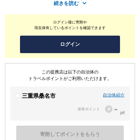
で、兵庫県 但馬産 雌仔牛を丹精込めて飼育した大安牛で
続きを読む
す。但馬産の牛にも良い時・良くない時も有りますが、元
は100%の但馬産ですので、召し上がってもらえれば味は
ログイン後に寄附や
わかって頂だけると思います。是非とも御賞味ください。
現在保有しているポイントを確認できます
ログイン
この提携店は以下の自治体の
トラベルポイントがご利用いただけます。
自治体紹介
三重県桑名市
-
保有ポイント
寄附してポイントをもらう