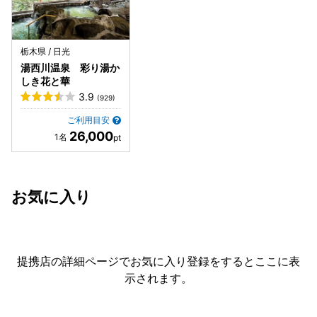
女別で入替無し】 2.大浴場「のんびりとゆったりの湯」＋露
の鉄板焼きを頼みましたが、これまた絶品でしたよ！ ・ま
天風呂「川風と湯けむり」【男女別で入替無し】 3.岩風呂
た、子供がお箸を落としてしまった際、スタッフさんが飛ん
「涼風と岩の湯」【1ケ所しか無い内湯を朝夕男女交代で利
できてくれて、すぐさま新しいお箸を持ってきてくださいま
栃木県 / 日光
用】 お湯は無色無臭ですが、露天風呂の「眺めと湯の香」だ
した。素晴らしいホスピタリティ♫ ・飲み物はオールインク
湯西川温泉 彩り湯か
けは源泉が濃いのか、ほんのり硫黄の香がして良いお湯でし
ルーシブの所に書きました通り、ドリンクバーやお酒が飲み
しき花と華
た。男性用は眺めも良く開放感があり、とても気持ちが良か
放題です。ご飯、お酒が進む料理で、めちゃくちゃ満腹にな
3.9
(929)
ったです。ただし、急な石の階段を10段くらい降りる必要が
り、最高です。 ・朝食も品数豊富でビックリ！好きな具材を
あるので、ご高齢の方にはオススメ出来ません。 ◎総評 オ
自分で取って食べるお鍋もあって、こちらはブランド豚のお
ご利用目安
ールインクルーシブ化して日が浅く、オペレーションがまだ
肉がありました！正直、朝食だから夕飯のような手が込んだ
26,000
上手くいっていない感じがします。オールインクルーシブで
ものは出て来ないだろうと油断していましたが、とんでもな
満足！という感覚には至らず、お客がオールセルフで自ら
い！一切手を抜かず夕食同様、細部まで手の込んだ美味しい
色々やる必要がある旅館……というのが今回宿泊した個人的
お料理でした！子供達も美味しいと喜んで食べていました！
な感想です。 人件費高騰で従来のフルサービスを安価で行う
「その他」 ・有料のバーIKKONでは栃木県産のお酒など楽
お気に入り
のが難しいのは分かります。あと少しの工夫と気遣いで、宿
しめました！こちらもスタッフの方の対応も最高でした ・外
泊者の満足感が格段に上がると思うので、今後に期待したい
国人のスタッフさんも多かったですが、すれ違うスタッフの
ところです。
方が皆さん気持ちの良い挨拶をしてくれて、従業員さんの質
も素晴らしいです。 ・フロントでトランプなどのカードゲー
提携店の詳細ページでお気に入り登録をすると
ここに表
ムやボードゲームを無料で貸してくれます。ホントいたれり
示されます。
つくせりです。 非日常な空間で、ゆっくりを満喫でき、最高
の贅沢時間なので、スマホやゲームは持って行かない方がい
いと思いました。というかほぼ必要ないです。実際私の家庭