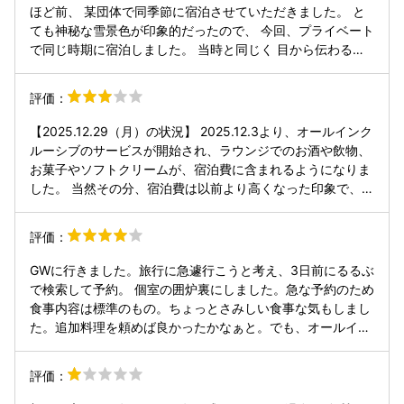
ほど前、 某団体で同季節に宿泊させていただきました。 と
ても神秘な雪景色が印象的だったので、 今回、プライベート
で同じ時期に宿泊しました。 当時と同じく 目から伝わる雪
のシンシン音、 心の安寧を味わうことができました。 岩風
呂、檜風呂、大浴場、 全部入浴いたしました。 すべて最高
評価：
なお風呂でした。 お食事も、狩場焼きで 全部美味しくいた
だきました。 贅沢言っていいなら 狩場焼きの鱒…、 少し高
【2025.12.29（月）の状況】 2025.12.3より、オールインク
額になっても鮎のが好き。 今回の旅、 従妹も私も すごく良
ルーシブのサービスが開始され、ラウンジでのお酒や飲物、
い宿泊ができたと満足して帰路しました。 でも、一つだけ質
お菓子やソフトクリームが、宿泊費に含まれるようになりま
問が…。 ビール、日本酒など、 アルコールの自販機を探し
した。 当然その分、宿泊費は以前より高くなった印象で、春
てもみつからなかったのです。 アルコールの自販機は あっ
の花見館4名1室基本プランで25900円。年末ということもあ
たでしょうか。
り、冬期間の普段の土曜より約5000円アップです。 ◎夕食
評価：
（平家お狩場焼き）について 基本プランだと、個室ではなく
お狩場大広間「一番館」での夕食です。雰囲気ある炭火焼き
GWに行きました。旅行に急遽行こうと考え、3日前にるるぶ
をイメージしていたら全く違い、だだっ広い広間の床に何箇
で検索して予約。 個室の囲炉裏にしました。急な予約のため
所か囲炉裏があり、その周りに普通のテーブルと椅子が並べ
食事内容は標準のもの。ちょっとさみしい食事な気もしまし
られた会場でした（写真を参照）。 事前の料理メニューの説
た。追加料理を頼めば良かったかなぁと。でも、オールイン
明も無く、炭火で魚と味噌と団子？を温めるだけ。焼き物の
クルーシブなので食事の時の飲み物を好きに飲めるのは良か
焼け具合を確認したり裏返したりするのもセルフなので、そ
ったです。食後のデザートはラウンジで無料のソフトクリー
評価：
の都度、誰かが席を立って床に屈んで作業しなければならず
ムを食べて満足。 朝ごはんは3階の会場でした。朝食の情報
落ち着きません。これなら、席近くでの炭火焼きなど無し
なく会場に行きましたが、席は決まってました。小鉢などの