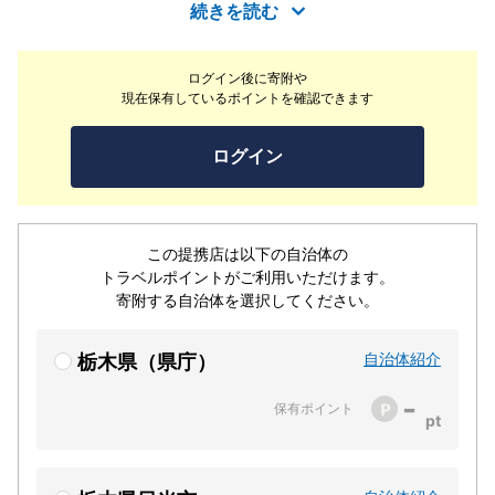
制）」、また木の香が優しい「檜風呂（男女）」や四季を
続きを読む
感じる「露天風呂（男女）」等、温泉三昧をお楽しみいた
だけます。＜平家山盛味噌造り道場＞当館は、「味噌造り
ログイン後に寄附や
道場」を併設致しております。天然醸造 寒仕込み秘伝の
現在保有しているポイントを確認できます
自家製味噌を手作り致しております。当館でのお食事にも
使用させていただいております。
ログイン
この提携店は以下の自治体の
トラベルポイントがご利用いただけます。
寄附する自治体を選択してください。
自治体紹介
栃木県（県庁）
-
保有ポイント