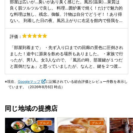
部屋は広いが…臭いがあり臭く感じた。風呂(温泉)…泉質は
で、調理場から焼き立てを持って来てくれた方が絶対良いで
おかずはテーブルに用意されており、ご飯、具沢山味噌汁、
良く肌ツルツルで良し。 料理…囲炉裏で焼く！だけで魅力的
す。 オールインクルーシブ化したので、有料メニュー以外の
お鍋、飲み物がセルフサービス。お鍋は卓上の1人用鍋に好
な料理は無し、残念。御飯、汁物は自分でどうぞ！！あり得
飲み物（アルコール含む）はセルフで飲み放題です。ご飯と
きな具を入れられます。白菜、水菜、しめじ、えのき、豆
ない。 到着した日の夜、風呂上がりに右足を館内で怪我をし
味噌汁もセルフで、何のサポートもなし。オールインクルー
腐、鳥つくね、豚肉などを好きに入れられ、鍋の味が和風ダ
た。持っていた湿布を張り朝まで様子見、朝痛みが強くなっ
シブの名の元に、客によるセルフサービスを強化し、人件費
シとピリ辛味噌で選べました。好きな具のお鍋が作れるのは
たのでフロントに連絡。事情を説明し包帯はありますか？固
削減を図ることが真の目的であると感じてしまいました。給
評価：
良かったです。 お部屋は古め。部屋の洗面所の水道が下吐水
定する厚紙ありますか？と問い合わせると、包帯は9メート
仕の方はヒマそうにドリンク前で立っているだけだったの
でしたので。でも、綺麗に管理されてる感じがします。山間
ルと長いのしかない！ハサミは無い！厚紙はない！と…包帯
で、炭火焼きのサポートをするとか、ご飯や味噌汁をよそっ
「部屋到着まで」 ・先ず入り口までの回廊の景色に圧倒され
なので、虫が多いとは聞いていましたが、カメムシが部屋に
をもらいしっかり巻いて朝食へ。エレベーター前に居た黒服
たり届けたりしても良い気がしましたが…。 お狩場焼きとす
ました！途中に源泉を飲める場所もありました。 ・家族で行
いまして。フロントに電話し退治してもらいました。それも
(支配人か？)「あーお怪我された方ですか？」私「ここで怪
き焼き鍋以外は、冷たい料理ばかりで、特筆するような美味
ったが、男1人、女3人なので、「風呂の時、部屋鍵が１つだ
1回来てもらった直後にもう一匹出てきて、2回きてもらいま
我をしたんです。」「あー、今までもお酒を飲んでいる方が
しく感じたものは無かったです。この宿泊費での夕食として
と面倒だなぁ」と思っていましたが、なんと、鍵を２つ渡し
した。連続して呼んでしまいフロントの方には申し訳ないこ
何度かつまずいていて…」私「えー？私は風呂上がりで酒入
は正直残念な内容に感じました。 ◎ラウンジについて ビー
てくれて安心しました。さすが、非日常の癒しを提供してく
とをしてしまいました。今年はカメムシが大量発生している
ってませんでしたよ😠」 こんなやりとり。沢山のお客様を
ルや焼酎、ワインも飲めます。お酒好きの方は良いと思いま
れる場所であり、凄く気配りがあり、部屋に行く前からとて
らしいので、仕方ないですね(ニュースにもなってます)。 貸
現在、
Googleマップ
に記載されている総合評価とレビュー件数を表示し
宿泊させる宿として救急セットもないのか？それに以前にも
す。コーヒーやソフトドリンク、ツマミとお菓子、温泉まん
もいい気分になりました。 ・部屋に行くと、まず大きな窓か
切の露天風呂を借りました。シャワーは2個。内湯も外湯も
ています。（2026年8月6日 時点）
怪我をされた方が居たのに改善しなかったのか？口コミにも
じゅうもあります。ソフトクリームは美味でオススメです。
ら覗く雄大な自然が目に入り、まるで絵画のようでした。 ・
大人2人までという広さでしょうか(私は1人で入りました)。
ある内容も改善していないのか？ せっかく休日をゆっくりと
ラウンジにお菓子があるためか、温泉旅館でよくある部屋菓
お部屋は和室で決して新しくはありませんが、外の自然と調
とてものんびりすることができました。 オールインクルーシ
思ったのに…次は無い宿 朝食も沢山残している方いた、食事
子は置いてありません。 この日は何故か15:00からの利用
和しており、風情がありとても良かったです。 ・部屋には館
ブで、ラウンジや夕食がフリードリンク。自販機はお風呂の
同じ地域の提携店
の見直しを提案いたします
（通常14:30）と入口に表示されており、早めに14時過ぎに
内を回遊したり、湯めぐりしやすいよう、一人一人バックが
ところや、1、2、6階、2階食事開場前などにありました。部
到着した人達もけっこういましたが（部屋へのチェックイン
用意されており、見栄えも気配りも素晴らしい！ ・敷布団が
屋の冷蔵庫は空なので、自販機や売店で飲み物を買う必要は
は15:00）、ラウンジにはなかなか入れず残念でした。 温泉
薄めだったので、体が痛くならないか心配しましたが、全く
あります。 ホテルマンの方は皆親切です。GWで臨時のバイ
旅館でよくある、到着後のお茶出しサービスは一切無いの
そんなこと無く、寧ろ寝心地良かったです！枕も珍しい形を
トさんなのか、海外出身の「研修中」みたいなマークつけた