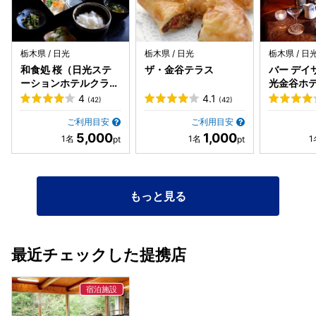
で、代わりに14:00頃からラウンジを使えるよう準備して
しており、とても使い心地が良かった♫娘達も気に入ってま
方が結構いましたが、みなさん日本語はできて、丁寧な感じ
「飲物を飲みながらチェックイン時間までお待ちください」
した！ ・女性用のアメニティで雪肌精などがあり、感動！
でした。 急に予約し、初めての宿で、何の前情報もなく行き
とするのが、オールインクルーシブというものじゃないでし
「お風呂」 ・貸切風呂含め男女10個の湯船があり、湯めぐ
ましたが、楽しく過ごせました。 スマホの電波について。 7
ょうか？ 館内のご案内に書いてあるラウンジオープン時間
りができます。お湯が素晴らしく、温度も熱すぎず、景色も
階の部屋、川側は窓際でギリギリでした(ドコモ)。 部屋の
栃木県 / 日光
栃木県 / 日光
栃木県 / 日
は、14:30〜21:00、8:00〜10:00。朝の時間帯はお菓子やツ
最高で湯めぐりを満喫できました。 特に貸切風呂は泉質も最
Wi-Fiはまともにつながりませんでした。 WiMAXのモバイル
和食処 桜（日光ステ
ザ・金谷テラス
バー デイ
マミは無く、飲物のみだったのは残念でした。 ◎カラオケル
高で、こちらは別料金となりますが、払う価値ありです！貸
ルーターを持参してましたが、窓際に置き昼間は使えたけ
ーションホテルクラシ
光金谷ホ
ームについて チェックイン時に貰った「館内お楽しみのご案
切なので写真も撮れました♫ ・シャンプー等もチープな業務
ック内）
ど、夜は繋がりにくくなりました。 お子さんとかが動画とか
4
4.1
(42)
(42)
内」には、「15:00〜21:00空いているお部屋があればご自
用ではなく、馬油のしっかりしたもので、感動♪ ・私は露天
を見る予定ならダウンロードしていく方がいいです 写真は部
由にご利用頂けます」と書いてありました。フロントに聞い
風呂がとても気に入りました！日頃のストレスが吹っ飛ぶよ
ご利用目安
ご利用目安
屋から見た景色
5,000
1,000
てみると、実際は1時間のみ無料で、それ以降は1時間3300
うな爽快感です。 「オールインクルーシブ」 ・ソフトドリ
円とのこと。夕食後など、時間を指定して予約するなら有料
ンク、お酒等種類豊富で、お菓子や当館のお饅頭等種類豊富
とのこと。 そのあたりの案内がチェックイン時には何も無
です。中でも、ソフトクリームが激ウマで衝撃を受けました
く、説明文もありません。カラオケルームは5部屋ありまし
🫨 ・夕食の時も、会場に飲み放題がありました。 ・夕食後
もっと見る
たが、広い2部屋（最大10人、15人入れる程度）は暖房が入
にロビーで小さいケーキやコーヒーゼリー、パンナコッタが
っておらず極寒で事実上使えませんでした（空調スイッチは
準備されていました。夕食はボリューム満点なので、丁度い
見当たらず）。 小さめの3部屋は最大6〜7人入れる広さで、
い大きさです。全種類いただきましたが、パンナコッタが特
夕食前に空いていたので40分ほど使いました。マイクなど音
に美味しかったです！そしてソフトクリームもおかわりw
最近チェックした提携店
響は良かったです。夕食後は小さめの3部屋は満室でした
「食事」 ・夕食は囲炉裏の食事会場で、お狩場焼きを体験で
が、広い2部屋は寒いので使っている人はいないようでし
きました♫スタッフさんが丁寧に焼き方等説明してくれたの
た。 ◎温泉について 公式HPでは、内湯と露天風呂の組合せ
でスムーズにできました！ 料理は品数豊富でビックリ！どれ
が分かりにくいですが、館内の温泉は下記の3ヶ所です。 1.
も細部まで手が込んだお料理で最高でした。お鍋には栃木県
檜の湯「木の香と湯の香」＋露天風呂「眺めと湯の香」【男
産のブランド牛のお肉が入っていました！ 別注でブランド牛