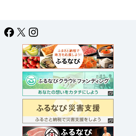
は持って行きましたが、使ったのは朝風呂〜朝食までの間だ
けでした。日頃の疲れが吹き飛び、また明日から頑張ろうと
思わせてくれる宿ですので、是非皆さんにオススメしたいで
す！ 謎にGoogleの星が１つですが、ものすごーく良い宿で
した！お邪魔する前は、周りにあまり子供が遊べる施設がな
いので、子供達がつまらないかな？と思ってましたが、帰り
の車で、また行きたいと言っていたので子供連れでも安心で
す！宿の中で十分に楽しめます♫ また行きたい宿です！