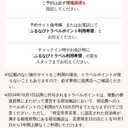
ご予約は必ず
現地決済
を
指定してください。
予約サイト備考欄、またはお電話にて
「
ふるなびトラベルポイント利用希望
」と
お伝えください。
チェックイン時やお会計時に
「
ふるなびトラベル利用希望
」の旨を
スタッフまでお伝えください。
※1
記載のない旅行サイトをご利用の場合、トラベルポイントが使
えないこともありますので、必ず事前に提携店へご確認くださ
い。
2024年10月1日以降に付与されるトラベルポイントは、複数の都
道府県にまたがって運営する宿泊施設において、宿泊費へのト
ラベルポイントのご利用が1人1泊5万円までとなりますのでご注
意ください。ただし、「特定非常災害」に認定された自治体が
属する都道府県にある宿泊施設は、災害発生日の次にくる10月1
日から1年間上限なくご利用いただけます。