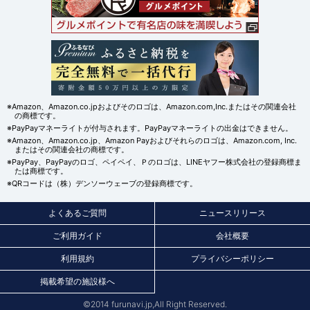
※Amazon、Amazon.co.jpおよびそのロゴは、Amazon.com,Inc.またはその関連会社
の商標です。
※PayPayマネーライトが付与されます。PayPayマネーライトの出金はできません。
※Amazon、Amazon.co.jp、Amazon Payおよびそれらのロゴは、Amazon.com, Inc.
またはその関連会社の商標です。
※PayPay、PayPayのロゴ、ペイペイ、Ｐのロゴは、LINEヤフー株式会社の登録商標ま
たは商標です。
※QRコードは（株）デンソーウェーブの登録商標です。
よくあるご質問
ニュースリリース
ご利用ガイド
会社概要
利用規約
プライバシーポリシー
掲載希望の施設様へ
©2014 furunavi.jp,All Right Reserved.