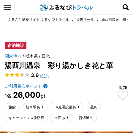
ログイン
お気に入り
ふるさと納税サイト ふるなびトラベル
提携店一覧
湯西川温泉 彩り
宿泊施設
関東地方
栃木県
日光
湯西川温泉 彩り湯かしき花と華
3.9
(929)
ご利用目安ポイント
追加
26,000
旅館
駐車場あり
EV充電設備あり
温泉
キャッシュレス決済可
送迎あり
貸切風呂