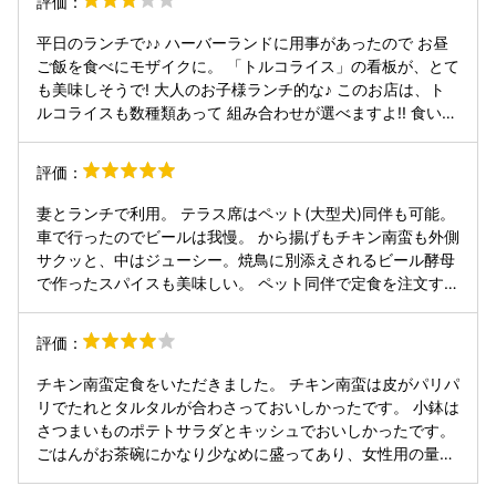
評価：
のため、アルコールは我慢してもらいました笑笑。飲み物、
食事ともに提供スピードは◎。テラス席もありますが少し蒸
平日のランチで♪♪ ハーバーランドに用事があったので お昼
し暑かったんで今回は店内でした‥がこれが失敗😔😔 まー2
ご飯を食べにモザイクに。 「トルコライス」の看板が、とて
席となりの6名ほどの女性客がうるさい、うるさい⚡️アルコー
も美味しそうで! 大人のお子様ランチ的な♪ このお店は、ト
ル入ってるから声量はただでさえ大きいのに、いきなりキン
ルコライスも数種類あって 組み合わせが選べますよ!! 食いし
キン声で笑いだすわ、もーひどいひどい。歳の頃なら20代後
ん坊な自分は、ライス大でした。 コンパクトなお皿に、 チ
半くらいか。話してる内容も聞きたくないのに聞こえて上司
キンカツ・ハンバーグ・スパゲティと玉ねぎバターライス・
評価：
の悪口や自慢話等々。せっかく美味しい料理食べにきてるの
サラダがのってます。 淡路島の食材を使ったものが多くて
に美味しさ半減😞 今思い出したら段々腹立ってきたわ。店
嬉しいですね♪ ご馳走様でした♪
妻とランチで利用。 テラス席はペット(大型犬)同伴も可能。
内は割に静かなんですが空気読めよってね。大きい声で話し
車で行ったのでビールは我慢。 から揚げもチキン南蛮も外側
たけりゃそんなお店に行って欲しいよね。しかしホンマに酷
サクッと、中はジューシー。焼鳥に別添えされるビール酵母
かった😫 もう少しゆっくりしたかったけど早い目に退散💨
で作ったスパイスも美味しい。 ペット同伴で定食を注文する
店側はお客さんは選べんから大変よね。お店自体は悪くない
とペット用焼鳥一本付いてくるという、ペットにも優しいお
ですよ！ 今回も大変美味しく頂きました！ご馳走様でした
店。
☆
評価：
チキン南蛮定食をいただきました。 チキン南蛮は皮がパリパ
リでたれとタルタルが合わさっておいしかったです。 小鉢は
さつまいものポテトサラダとキッシュでおいしかったです。
ごはんがお茶碗にかなり少なめに盛ってあり、女性用の量で
した。そこは定食なので一般的な量にしてもらいたかったで