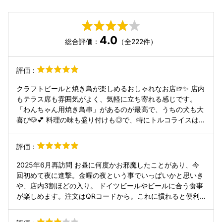
4.0
総合評価：
（全222件）
評価：
クラフトビールと焼き鳥が楽しめるおしゃれなお店🍺✨ 店内
もテラス席も雰囲気がよく、気軽に立ち寄れる感じです。
「わんちゃん用焼き鳥串」があるのが最高で、うちの犬も大
喜び🐶💕 料理の味も盛り付けも◎で、特にトルコライスはボ
リューム満点！ 犬連れでも安心して食事ができる貴重なお店
です。
評価：
2025年6月再訪問 お昼に何度かお邪魔したことがあり、今
回初めて夜に進撃。金曜の夜という事でいっぱいかと思いき
や、店内3割ほどの入り。 ドイツビールやビールに合う食事
が楽しめます。注文はQRコードから。これに慣れると便利
やし間違いないし少ない店員さんでお店も回りそうなんで良
いよね👍 まずは初手はビールから。奥さんは今回ドライバー