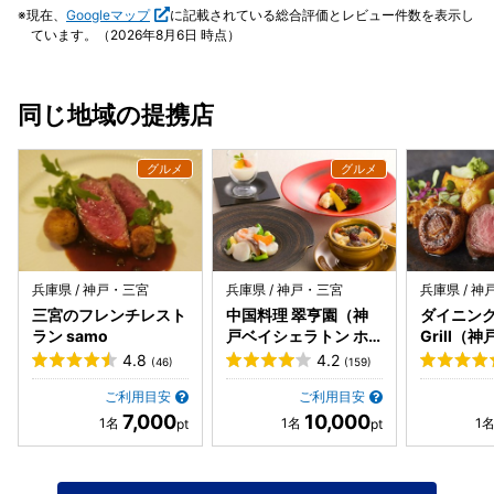
す。夫はプラス料金でおかわりしてました。 まだ肌寒い季節
現在、
Googleマップ
に記載されている総合評価とレビュー件数を表示し
の夜でしたが入り口の扉が開けっ放しにしてあり、1番入り
ています。（2026年8月6日 時点）
口に近い席だったので寒かったです。入りやすいように開け
てあるのでしょうが、外は建物内の駐車場で排気ガスが気に
なりますし夜だと寒かったです。
同じ地域の提携店
兵庫県 / 神戸・三宮
兵庫県 / 神戸・三宮
兵庫県 / 
三宮のフレンチレスト
中国料理 翠亨園（神
ダイニング 
ラン samo
戸ベイシェラトン ホ
Grill（
テル&タワーズ内）
トン ホテ
4.8
4.2
(46)
(159)
内）
ご利用目安
ご利用目安
7,000
10,000