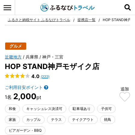
ログイン
お気に入り
ふるさと納税サイト ふるなびトラベル
提携店一覧
HOP STAND神戸
グルメ
近畿地方
兵庫県
神戸・三宮
HOP STAND神戸モザイク店
4.0
(222)
ご利用目安ポイント
追加
2,000
和食
キャッシュレス決済可
駐車場あり
子供可
家族
カップル
テラス
テイクアウト
焼鳥
ビアガーデン・BBQ