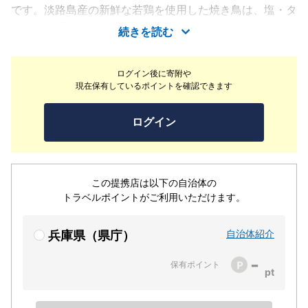
です。淡路島産の新鮮な若鶏を使用した焼き鳥は、塩・タ
レともに相性よく仕上げています。クラフトビールは、地
続きを読む
元六甲の「六甲ビール」をレギュラー4種に加え、季節の
タップを1種そろえたラインナップ（変動の場合あり）。
ログイン後に寄附や
ビールビギナーから愛好家まで楽しめる構成です。観光や
現在保有しているポイントを確認できます
ショッピングの合間の食事から夕方の一杯まで、幅広い用
途で気軽に利用できます。
ログイン
この提携店は以下の自治体の
トラベルポイントがご利用いただけます。
自治体紹介
兵庫県（県庁）
-
保有ポイント