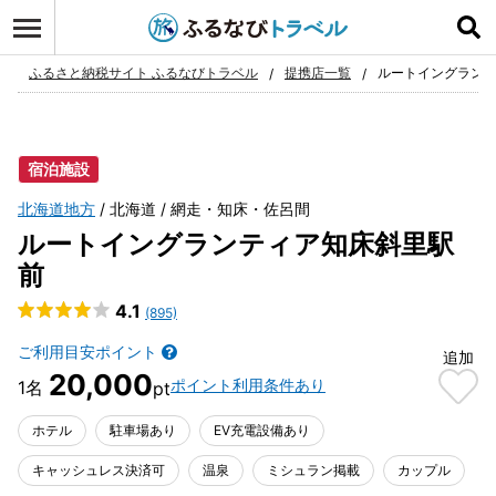
ログイン
お気に入り
ふるさと納税サイト ふるなびトラベル
提携店一覧
ルートイングラン
宿泊施設
北海道地方
北海道
網走・知床・佐呂間
ルートイングランティア知床斜里駅
前
4.1
(895)
ご利用目安ポイント
追加
20,000
ポイント利用条件あり
ホテル
駐車場あり
EV充電設備あり
キャッシュレス決済可
温泉
ミシュラン掲載
カップル