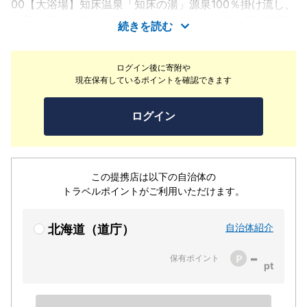
00【大浴場】知床温泉「知床の湯」源泉100％掛け流し、
知床の湯をお楽しみ下さいませ。 また、館外に同じ源泉
続きを読む
を使用した無料の足湯もございます。（足湯は冬季休業）
ご利用時間16：00～翌2：00／5：00～9：00【施設のご
ログイン後に寄附や
案内】コインランドリー／無料セルフカフェ／シャンプー
現在保有しているポイントを確認できます
バー／洗剤バー
ログイン
この提携店は以下の自治体の
トラベルポイントがご利用いただけます。
自治体紹介
北海道（道庁）
-
保有ポイント