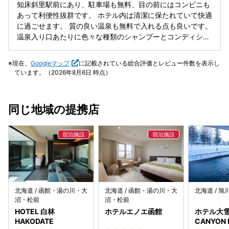
知床斜里駅前にあり、駐車場も無料、目の前にはコンビニも
あって利便性抜群です。 ホテル内は清潔に保たれていて快適
に過ごせます。 質の良い温泉も無料で入れる点も良いです。
温泉入り口あたりに色々な種類のシャンプーとコンディショ
ナーもあります。 季節によって料金は変わりますが、基本的
にはお安く、ホテルの公式サイトから予約すると朝食バイキ
現在、
Googleマップ
に記載されている総合評価とレビュー件数を表示し
ングが無料で付いてくる点も良いです。
ています。（2026年8月6日 時点）
同じ地域の提携店
北海道 / 函館・湯の川・大
北海道 / 函館・湯の川・大
北海道 / 
沼・松前
沼・松前
HOTEL 白林
ホテルエノエ函館
ホテル大雪 
HAKODATE
CANYON 