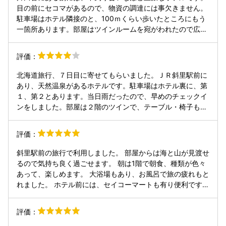
目の前にセコマがあるので、物資の調達には事欠きません。
駐車場はホテル隣接のと、100ｍくらい歩いたところにもう
一箇所あります。部屋はツインルームを宛がわれたので広々
つかえました。一階に温泉があるのも、地味にありがたいで
す。 朝食バイキングは、もう少し地元食材があっても良かっ
評価：
たかな・・とおもいました。
北海道旅行、７日目に寄せてもらいました。ＪＲ斜里駅前に
あり、天然温泉があるホテルです。駐車場はホテル裏に、第
１、第２とあります。当日雨だったので、早めのチェックイ
ンをしました。部屋は２階のツインで、テーブル・椅子もあ
り、広さも十分で、快適に過ごせました。お風呂は、天然温
泉知床の湯で、大浴場と露天風呂があり、ナトリウム塩化物
評価：
泉の茶褐色のお湯が、とても気持ち良かったです。１週間の
疲れがとれ、これから続く長旅の活力になりました。また機
斜里駅前の旅行で利用しました。 部屋からは海と山が見渡せ
会あれば、寄せてもらいます。
るので気持ち良く過ごせます。 朝は1階で朝食、種類が色々
あって、楽しめます。 大浴場もあり、お風呂で旅の疲れもと
れました。 ホテル前には、セイコーマートも有り便利です。
駐輪場は第1、2と用意があるので、車でも安心です。
評価：