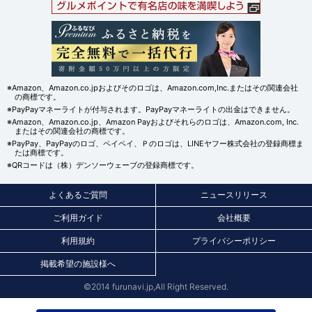
※Amazon、Amazon.co.jpおよびそのロゴは、Amazon.com,Inc.またはその関連会社
の商標です。
※PayPayマネーライトが付与されます。PayPayマネーライトの出金はできません。
※Amazon、Amazon.co.jp、Amazon Payおよびそれらのロゴは、Amazon.com, Inc.
またはその関連会社の商標です。
※PayPay、PayPayのロゴ、ペイペイ、Ｐのロゴは、LINEヤフー株式会社の登録商標ま
たは商標です。
※QRコードは（株）デンソーウェーブの登録商標です。
よくあるご質問
ニュースリリース
ご利用ガイド
会社概要
利用規約
プライバシーポリシー
掲載希望の施設様へ
©2014 furunavi.jp,All Right Reserved.