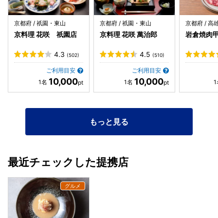
京都府 / 祇園・東山
京都府 / 祇園・東山
京都府 / 
京料理 花咲 祇園店
京料理 花咲 萬治郎
岩倉焼肉
4.3
4.5
(502)
(510)
ご利用目安
ご利用目安
10,000
10,000
もっと見る
最近チェックした提携店