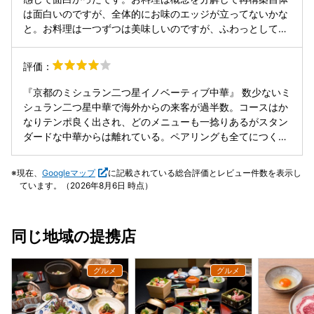
は面白いのですが、全体的にお味のエッジが立ってないかな
と。お料理は一つずつは美味しいのですが、ふわっとしてい
るというか、食材の面白い組み合わせと調理の仕方に工夫は
かなりされているのですが、それがバチっとあってこないと
評価：
いうか、相乗効果まではいかないという印象でした。なので
何が美味しかったか？と思い出すとコレコレ！っていうのが
『京都のミシュラン二つ星イノベーティブ中華』 数少ないミ
難しいかも。品数も多く最後は大食家の私がお腹いっぱいに
シュラン二つ星中華で海外からの来客が過半数。コースはか
なっていたので、普通の女性はお腹をすかせてから行くのを
なりテンポ良く出され、どのメニューも一捻りあるがスタン
お勧めします。ご馳走様でした！
ダードな中華からは離れている。ペアリングも全てにつくの
で、飲食ともにかなりのボリューム感で最後まで行けない人
もいるのではという印象。フォアグラ最中とペアリングワイ
現在、
Googleマップ
に記載されている総合評価とレビュー件数を表示し
ンの組み合わせなど光るものも。
ています。（2026年8月6日 時点）
同じ地域の提携店