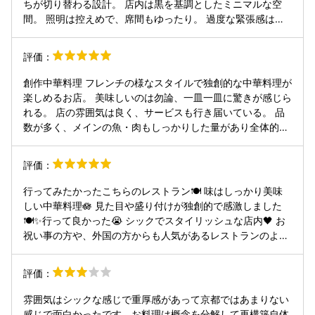
ちが切り替わる設計。 店内は黒を基調としたミニマルな空
間。 照明は控えめで、席間もゆったり。 過度な緊張感はな
く、会話と料理に集中できる心地よさがあります。 料理
は“中華の再構築”。 北京ダック風チャーシューは手で包んで
評価：
食べる楽しさまで含めて完成された一皿。 南禅寺豆腐の揚げ
出しは上海蟹の旨味と黒酢のバランスが秀逸。 アワビのチャ
創作中華料理 フレンチの様なスタイルで独創的な中華料理が
ーハンは肝のコクを活かしつつ軽やかで、チュイルの食感が
楽しめるお店。 美味しいのは勿論、一皿一皿に驚きが感じら
アクセント。 スプーンで食べる餃子は温・冷・泡のコントラ
れる。 店の雰囲気は良く、サービスも行き届いている。 品
ストが印象的で、見た目の面白さだけでなく、きちんと美味
数が多く、メインの魚・肉もしっかりした量があり全体的に
しいのがこの店の特徴。 後半の魚・肉料理も火入れとソース
ボリュームは多め。お腹をしっかり空けていったほうが良
の完成度が高く、最後まで流れが崩れないコース構成。 ドリ
い。 記念日のディナーとして気に入っているお店。
評価：
ンクも充実しており、特に中国茶のラインナップが良い。 料
理に合わせて温度や香りを楽しめるのが印象的でした。 サー
行ってみたかったこちらのレストラン🍽️ 味はしっかり美味
ビスは過不足なく自然体。 料理や飲み物の説明も丁寧で、体
しい中華料理🪷 見た目や盛り付けが独創的で感激しました
験としてきちんと設計されていると感じます。 「美味しい」
🍽️✨行って良かった😭 シックでスタイリッシュな店内🖤 お
で終わらず、時間全体の質が高いと感じる一軒。 またゆっく
祝い事の方や、外国の方からも人気があるレストランのよう
り訪れたいと思えるお店です。
です。 わたしは大好物のフカヒレが食べたくてフカヒレがつ
いているコースにしました。それが大正解❤️‍🔥厚みがあり、蟹
評価：
の身のソースとの相性が最高に美味しかったです🥠🦀 また行
きたい美味しいレストランでした🙏
雰囲気はシックな感じで重厚感があって京都ではあまりない
感じで面白かったです。お料理は概念を分解して再構築自体