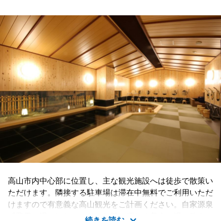
高山市内中心部に位置し、主な観光施設へは徒歩で散策い
ただけます。隣接する駐車場は滞在中無料でご利用いただ
けますので有意義な高山観光をご計画ください。自家源泉
『飛天の湯』はしっとりとお肌に優しく美人の湯と称さ
続きを読む