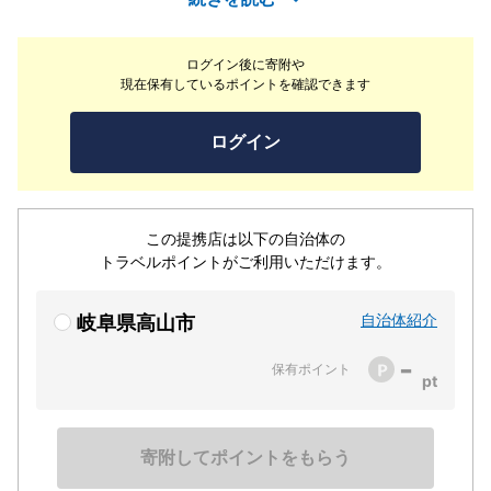
れ、浴室が畳敷きの和風大浴場や屋上にジャグジーをもつ
天望風呂と趣の異なる2箇所の大浴場を備えます。館内に
ログイン後に寄附や
は和食・洋食・中華のレストランがありそれぞれに四季
現在保有しているポイントを確認できます
折々飛騨の産直食材をふんだんに使った料理が楽しめま
す。客室は木の國飛騨高山の代表産業のひとつ「飛騨家
ログイン
具」を使用した和室洋室様々なお部屋を用意してお客様の
お越しをお待ちしております。
この提携店は以下の自治体の
トラベルポイントがご利用いただけます。
自治体紹介
岐阜県高山市
-
保有ポイント
寄附してポイントをもらう