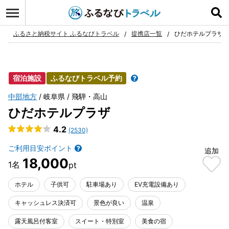
ログイン
お気に入り
ふるさと納税サイト ふるなびトラベル
提携店一覧
ひだホテルプラザ
宿泊施設
ふるなびトラベル予約
中部地方
岐阜県
飛騨・高山
ひだホテルプラザ
4.2
(2530)
ご利用目安ポイント
追加
18,000
ホテル
子供可
駐車場あり
EV充電設備あり
キャッシュレス決済可
景色が良い
温泉
露天風呂付客室
スイート・特別室
美食の宿