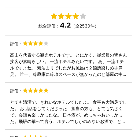
4.2
総合評価：
（全2530件）
評価：
高山を代表する観光ホテルです。 とにかく、従業員の皆さん
接客が素晴らしい。 一流ホテルみたいです。 あ、一流ホテ
ルですよね。 素泊まりでしたがお風呂は２箇所楽しめ手満
足。 唯一、冷蔵庫に冷凍スペースが無かったのと部屋の中で
使うスリッパが欲しかった。
評価：
とても清潔で、きれいなホテルでしたよ。 食事も大満足でし
た。 お世話をしてくださった、担当の方も、とても気さく
で、会話も楽しかったな。 日本酒が、めっちゃおいしかっ
た。飛騨の華って言う、ホテルでしかのめないお酒で、とて
もおいしかったです。 種類の多いお風呂も楽しいですよ。露
天風呂からの街並みや山脈がきれいだったな。 ぜひ、ご利用