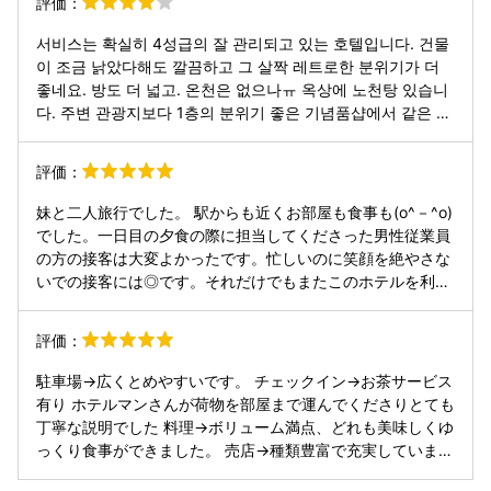
評価：
ください。
서비스는 확실히 4성급의 잘 관리되고 있는 호텔입니다. 건물
이 조금 낡았다해도 깔끔하고 그 살짝 레트로한 분위기가 더
좋네요. 방도 더 넓고. 온천은 없으나ㅠ 옥상에 노천탕 있습니
다. 주변 관광지보다 1층의 분위기 좋은 기념품샵에서 같은 물
품을 더 저렴하게 팔아요. 가성비 최고인듯. 사과주스 사가세
요 + 古いと聞いて心配でしましたが、本当にきれいで、よく
評価：
管理されています。 サービスも荷物を部屋まで直接スタッフ
さんが案内してくれて親切でした。 写真では布団がダサく見
妹と二人旅行でした。 駅からも近くお部屋も食事も(o^－^o)
えましたが、すべて新しく白く変わったようです。 朝食は含
でした。一日目の夕食の際に担当してくださった男性従業員
まれていなかったので当日支払いしましたが、美味しかった
の方の接客は大変よかったです。忙しいのに笑顔を絶やさな
ですし、1階のショップの雰囲気も本当に良かったです。 -
いでの接客には◎です。それだけでもまたこのホテルを利用
少し気になる点は、駅に近いビルの1階がホテルではなく商
したいと思わせるとても気持ちのよい接客でした。
業施設のような感じ.. そして飲むことはありませんが、洗面
評価：
台の水の味が少し気になりました。 屋上のジャグジーには虫
が多すぎる..(明るいとしても..) 別にある露天風呂を利用して
駐車場→広くとめやすいです。 チェックイン→お茶サービス
良かったので、それで満足でした。
有り ホテルマンさんが荷物を部屋まで運んでくださりとても
丁寧な説明でした 料理→ボリューム満点、どれも美味しくゆ
っくり食事ができました。 売店→種類豊富で充実していま
す。 温泉→9階と地下の2カ所 夜、9階へ 高山市の景色を眺