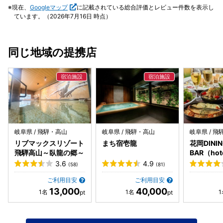
めながら入れる露天風呂やサウナも有り広々としています。
現在、
Googleマップ
に記載されている総合評価とレビュー件数を表示し
朝は地下の和風畳み風呂に入りました。 ホテルマンさんはす
ています。（2026年7月16日 時点）
れ違う時も挨拶をされ、言葉遣いも丁寧でとにかく素晴らし
いです。 子どもの頃からあるホテルなので食事は何度か利用
しましたが、宿泊は飛騨割特典付きで初めてです。 高山は観
同じ地域の提携店
光地で激戦区と思いますが長く営業するにはやはり「人」で
す。 気持ちよく泊まることができました。 ありがとうござ
いました♪
岐阜県 / 飛騨・高山
岐阜県 / 飛騨・高山
岐阜県 / 
リブマックスリゾート
まち宿壱龍
花岡DININ
飛騨高山～臥龍の郷～
BAR（hote
TAKAYA
3.6
4.9
(58)
(81)
ご利用目安
ご利用目安
13,000
40,000