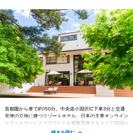
首都圏から車で約150分。中央道小淵沢IC下車3分と交通
至便の立地に建つリゾートホテル。日本の主要オンライン
トラベルサービスでアワードを複数受賞するエリア屈指の
人気宿です。日本では珍しいオールインクルーシブのホテ
続きを読む