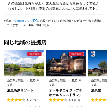
ムセットが置いてあったりと楽しむアイテムも多くて、飲み
きの温泉は気持ちがよく 露天風呂も温度も景色もよくて癒さ
物とおつまみも色々あって天国のようでした。温泉は広々し
れました。 お料理も季節のお野菜がふんだんに使われており
ていて人がいても気にならない感じでした。あと食事がすご
魚も肉も味わう事ができお腹いっぱいになりました。 ナイト
く美味しかったです！！朝食も夕食もサラダはバイキング
バーでいただいたうどんのお出汁が美味しく 2杯も食べてし
現在、
Googleマップ
に記載されている総合評価とレビュー件数を表示し
（夕食はお米のバイキングもあり）で量が足りない人はサラ
まいました。 なんといってもオールインクルージブで アル
ています。（2026年8月6日 時点）
ダやヨーグルト、フルーツで調整できました。どれもすごく
コール、ソフトドリンク飲み放題のこの宿は 今度は是非娘家
美味しくて大満足です。また機会があったら利用したいで
族たちと訪れたいホテルでした
す。ありがとうございました✨
同じ地域の提携店
山梨県 / 清里・小淵沢･八
山梨県 / 清里・小淵沢･八
山梨県 / 
ヶ岳
ヶ岳
ヶ岳
清里高原リゾート
オールドエイジ（プチ
清泉寮
ホテル＆レストラン）
4.2
4.1
(781)
(127)