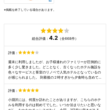
掲載を終了している場合があります。
4.2
総合評価：
（全668件）
評価：
週末に利用しましたが、お子様連れのファミリーが圧倒的に
多く少し驚きました。どことなく、古くなったホテル施設を
色々なサービスと客室のリノベで人気ホテルとなっているの
が感じられました。 到着後の２時すぎから夕食時も含めて夜
遅くまでアルコールの飲み放題や焼きたてのピザやマシュマ
ロ、夜食のうどんなど、サービスが満点でした。その分、料
評価：
金は高めで割安感は感じられませんでしたが。 食事は、夕食
が洋食のコース料理で味も量もまずまずでよかったのです
小淵沢には、何度か訪れたことがありますが、こちらのホテ
が、朝食はプレート洋食だったのが意外でした。サラダバー
ルを利用するのは初めてでした。いつか泊まりたいと思いな
やスープなどもビュッフェスタイルでいただけれるのです
がら、なかなかチャンスがなく。今回、2日前に空きがある