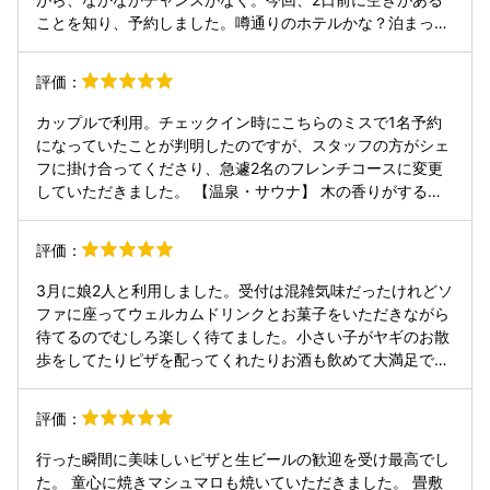
が、デザートはフルーツ２種だけは寂しかったです。 部屋は
ことを知り、予約しました。噂通りのホテルかな？泊まって
大人３人でツインの部屋でしたが窮屈さもなく良かったで
みてがっかりしたくないな‥そんな気持ちで訪れました。一
す。温泉は露天風呂の方だけが運び湯のようですが、ごく普
泊でしたが、とても良いホテルで、エネルギーをたくさんい
評価：
通でした。 家族連れが多くにぎやかですが、部屋数がそれほ
ただきました。コンパクトだけど快適なお部屋、ピザや牛す
ど多くないので全体的にはストレスはなく快適な宿でした。
じうどん、おつまみ、様々なドリンク。そして何より、働い
カップルで利用。チェックイン時にこちらのミスで1名予約
ている方たちのホスピタリティ溢れる接客。もっともっとこ
になっていたことが判明したのですが、スタッフの方がシェ
の方たちとお話しをしたい、そんな気持ちになるホテルでし
フに掛け合ってくださり、急遽2名のフレンチコースに変更
た。お部屋の種類がいろいろあることをあとで知り、また行
していただきました。 【温泉・サウナ】 木の香りがするウ
きたいなぁとカレンダーを眺めています。 ピザとうどんが食
ッディで素敵なお部屋。温泉は広い大浴場と露天風呂だけで
べたかった私は、夕食なしのプランにしました。普段からあ
なく、サウナ、水風呂、屋外の外気浴チェアまで完備で最高
評価：
まりたくさん食べられない私には、ちょうどよかったです。
でした。 【食事・オールインクルーシブ】 夕食はボリュー
ホテルの皆様、ありがとうございました。夜空に煌めく星が
ム満点のフレンチコース（パン食べ放題）。お肉を目の前で
3月に娘2人と利用しました。受付は混雑気味だったけれどソ
とても綺麗でした。感動。
焼いてくれるなどのパフォーマンスもあり、とても楽しめま
ファに座ってウェルカムドリンクとお菓子をいただきながら
した。オールインクルーシブなので、山梨・長野のワインや
待てるのでむしろ楽しく待てました。小さい子がヤギのお散
日本酒など多種多様なアルコールが追加料金なしで楽しめま
歩をしてたりピザを配ってくれたりお酒も飲めて大満足で
す。 【夜食・朝食】 食後はバーへ移動し、夜食のうどんや
す。夜のドリンクタイムは焚き火を見に行ったり中で飲み食
チーズを片手に、外の広場で焚き火を眺めながら大人のバー
いしたり。夕飯でワインを飲み過ぎたのでもうお酒は飲めま
評価：
タイム。朝食も新鮮な野菜、カレー、山梨のヨーグルトなど
せんでしたが、それでもすごく楽しかったです。子供連れが
身体に良いメニューが食べ放題でした。 ホスピタリティも大
多くて賑やかだったけど、無駄に騒ぐような家族はいなかっ
行った瞬間に美味しいピザと生ビールの歓迎を受け最高でし
満足。必ずまた伺いたいです！
たし、皆楽しく和やかに過ごしている感じがしました。ゲー
た。 童心に焼きマシュマロも焼いていただきました。 畳敷