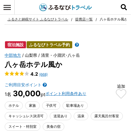
ログイン
お気に入り
ふるさと納税サイト ふるなびトラベル
提携店一覧
八ヶ岳ホテル風か
宿泊施設
ふるなびトラベル予約
中部地方
山梨県
清里・小淵沢･八ヶ岳
八ヶ岳ホテル風か
4.2
(668)
ご利用目安ポイント
追加
30,000
ポイント利用条件あり
ホテル
家族
子供可
駐車場あり
キャッシュレス決済可
送迎あり
温泉
露天風呂付客室
スイート・特別室
美食の宿