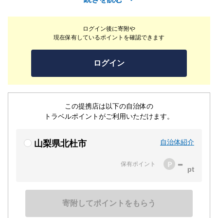
ルでチェックイン時、夕食時、ナイトBARでプレミアムモ
ルツ、山梨県産ワイン、地元産の日本酒、焼酎、ウイスキ
ログイン後に寄附や
ーなどがフリードリンク（一部銘柄は有料）で楽しめま
現在保有しているポイントを確認できます
す。その他、お部屋には天然アロマの茶香炉、選べる色浴
衣、テラスで焼くウエルカムピザ、ヤギさん親子とのお散
ログイン
歩体験、焚火で楽しむ焼きマシュマロなどなど、大人の方
からお子様まで楽しめる多くのおもてなしを追加料金を気
にすることなく楽しめます。
この提携店は以下の自治体の
トラベルポイントがご利用いただけます。
自治体紹介
山梨県北杜市
-
保有ポイント
寄附してポイントをもらう