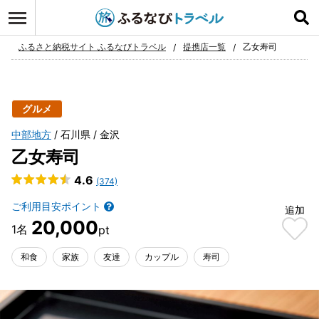
ログイン
お気に入り
ふるさと納税サイト ふるなびトラベル
提携店一覧
乙女寿司
グルメ
中部地方
石川県
金沢
乙女寿司
4.6
(374)
ご利用目安ポイント
追加
20,000
和食
家族
友達
カップル
寿司