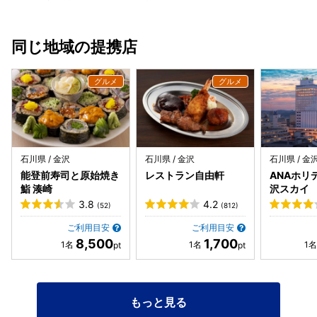
同じ地域の提携店
石川県 / 金沢
石川県 / 金沢
石川県 / 金
能登前寿司と原始焼き
レストラン自由軒
ANAホリ
鮨 湊崎
沢スカイ
3.8
4.2
(52)
(812)
ご利用目安
ご利用目安
8,500
1,700
もっと見る