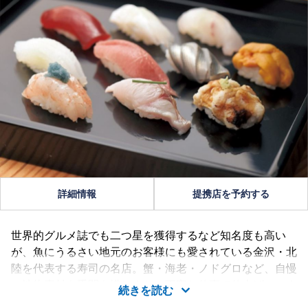
詳細情報
提携店を予約する
世界的グルメ誌でも二つ星を獲得するなど知名度も高い
が、魚にうるさい地元のお客様にも愛されている金沢・北
陸を代表する寿司の名店。蟹・海老・ノドグロなど、自慢
の地物素材を手間を惜しまない丁寧な仕事で仕上げ、つま
続きを読む
みも握りも珠玉の逸品。香林坊・片町から徒歩数分という