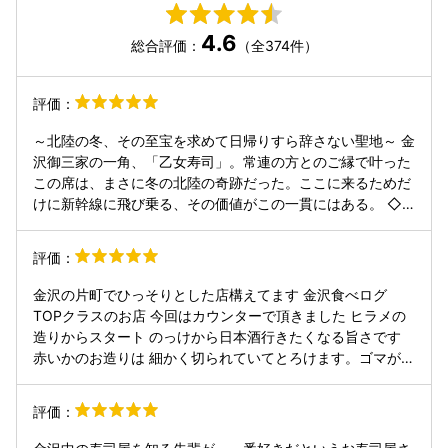
4.6
総合評価：
（全374件）
評価：
～北陸の冬、その至宝を求めて日帰りすら辞さない聖地～ 金
沢御三家の一角、「乙女寿司」。常連の方とのご縁で叶った
この席は、まさに冬の北陸の奇跡だった。ここに来るためだ
けに新幹線に飛び乗る、その価値がこの一貫にはある。 ◇
「冬の北陸」が凝縮された、つまみの連鎖に溺れる 握りへと
続く序奏、そのつまみの段階で既にノックアウト。冬が育ん
評価：
だ脂の乗り、凝縮された旨味。それらを一切の無駄なく引き
出す大将の技は、もはや芸術の域だ。一皿ごとに金沢の風土
金沢の片町でひっそりとした店構えてます 金沢食べログ
が口の中で爆発し、五感が冬の色彩に染まってゆく。この
TOPクラスのお店 今回はカウンターで頂きました ヒラメの
「感動の連続」は、何度体験しても新しく、そして深い。
造りからスタート のっけから日本酒行きたくなる旨さです
◇ 常連という「縁」が醸す、凛として温かな空気感 限られ
赤いかのお造りは 細かく切られていてとろけます。ゴマがえ
た者だけが共有できる、あの静謐でありながら体温を感じる
え仕事やってます ガンドのお造り ブリより小さくハマチよ
空間。大将との信頼関係の上に成り立つ空気があるからこ
り大きい。しっかりと脂のってます 金沢と言えばガス海老
評価：
そ、料理の細部までより深く共鳴できる。最初から最後ま
肝ソースがかかっています 能登でカツオ？と思いますがこれ
で、澱みなく流れる至福の時間。冬の乙女寿司を訪れること
が絶品 松茸の風味抜群 麹漬けは日本酒にピッタリ 由良の赤