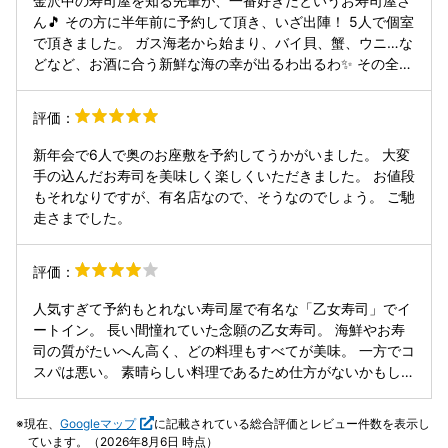
金沢中の寿司屋を知る先輩が、一番好きだというお寿司屋さ
は、私にとって、もはや食の枠を超えた「神事」に近い。 ご
ウニが 時期ギリギリでしたが食べれました。濃厚です ウナ
ん🎵 その方に半年前に予約して頂き、いざ出陣！ 5人で個室
ちそうさまでした。 フォロー、保存、いいね大歓迎です✨励
ギの白焼も絶品 ブリカマの塩焼き文句なし ここからお鮨 昆
で頂きました。 ガス海老から始まり、バイ貝、蟹、ウニ…な
みになります！
布じめなども良いが ノドグロを炙ったら最高ですね いやー
どなど、お酒に合う新鮮な海の幸が出るわ出るわ✨ その全て
今回も最高の1日でした‼️
が本当に美味しく。幸せな気分になっていきました♪ そし
て、「お寿司屋さんなのに寿司が出ないな？？」と思い始め
評価：
た頃に、「お待ちど～」と言うように名物？の小さな寿司が
２貫ずつ運ばれて来ました！ この小ささの寿司は初めてだっ
新年会で6人で奥のお座敷を予約してうかがいました。 大変
たので、芸術作品のように見えました✨ 目で楽しんだ後は口
手の込んだお寿司を美味しく楽しくいただきました。 お値段
で楽しみましたが、醤油要らずの美味❗️ 寿司ネタ10種を堪能
もそれなりですが、有名店なので、そうなのでしょう。 ご馳
し終えた時には、5人全員多幸感に溢れていた、唯一無二の
走さまでした。
素敵なお店でした🙌
評価：
人気すぎて予約もとれない寿司屋で有名な「乙女寿司」でイ
ートイン。 長い間憧れていた念願の乙女寿司。 海鮮やお寿
司の質がたいへん高く、どの料理もすべてが美味。 一方でコ
スパは悪い。 素晴らしい料理であるため仕方がないかもしれ
ないが、さすがに高すぎでは？と疑問に感じた。
現在、
Googleマップ
に記載されている総合評価とレビュー件数を表示し
ています。（2026年8月6日 時点）