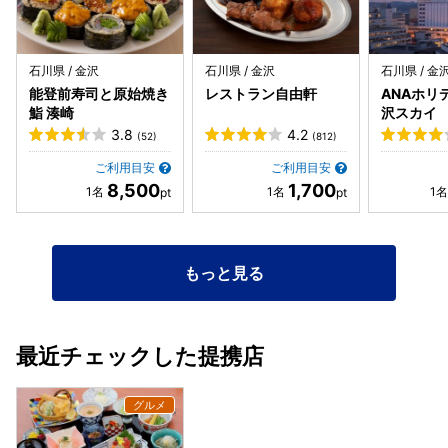
石川県 / 金沢
石川県 / 金沢
石川県 / 金
能登前寿司と原始焼き
レストラン自由軒
ANAホリ
鮨 湊崎
沢スカイ
3.8
4.2
(52)
(812)
ご利用目安
ご利用目安
8,500
1,700
もっと見る
最近チェックした提携店