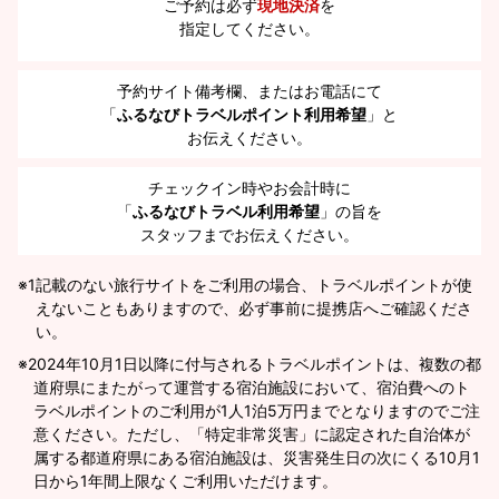
ご予約は必ず
現地決済
を
指定してください。
予約サイト備考欄、またはお電話にて
「
ふるなびトラベルポイント利用希望
」と
お伝えください。
チェックイン時やお会計時に
「
ふるなびトラベル利用希望
」の旨を
スタッフまでお伝えください。
※1
記載のない旅行サイトをご利用の場合、トラベルポイントが使
えないこともありますので、必ず事前に提携店へご確認くださ
い。
2024年10月1日以降に付与されるトラベルポイントは、複数の都
道府県にまたがって運営する宿泊施設において、宿泊費へのト
ラベルポイントのご利用が1人1泊5万円までとなりますのでご注
意ください。ただし、「特定非常災害」に認定された自治体が
属する都道府県にある宿泊施設は、災害発生日の次にくる10月1
日から1年間上限なくご利用いただけます。