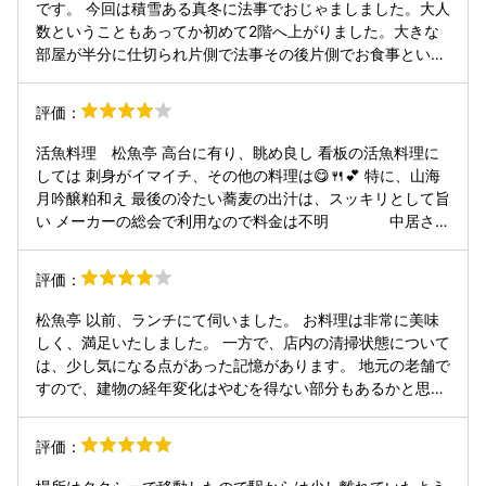
です。 今回は積雪ある真冬に法事でおじゃましました。大人
数ということもあってか初めて2階へ上がりました。大きな
部屋が半分に仕切られ片側で法事その後片側でお食事という
スタイルでした。入口にコート掛けを準備してくださってま
した。喪服という事もあって厚着出来ないせいか読経中はと
評価：
ても寒かったです。途中空調強めてくれたとは思いますがあ
まり効かないのか最後まで寒かったです。自分的にはひざ掛
活魚料理 松魚亭 高台に有り、眺め良し 看板の活魚料理に
けやホッカイロ持って行けば良かったと思いました。景色は
しては 刺身がイマイチ、その他の料理は😋🍴💕 特に、山海
１階もですが2階も金沢の町が一望でき最高。雪景色が余計
月吟醸粕和え 最後の冷たい蕎麦の出汁は、スッキリとして旨
寒さをそそりましたが（笑）綺麗でした。お食事は食材の組
い メーカーの総会で利用なので料金は不明 中居さん
み合わせなどが新鮮で一品一品丁寧に作られてることが素人
の雰囲気も良く 楽しい宴会でした
目にも分かり楽しく食べられます。とても美味しかったで
評価：
す。個人的に１階席で夜景を観ながら個室で小ぢんまりお食
事するのが好きでしたが法事での利用も全然有りだなと改め
松魚亭 以前、ランチにて伺いました。 お料理は非常に美味
て思いました。
しく、満足いたしました。 一方で、店内の清掃状態について
は、少し気になる点があった記憶があります。 地元の老舗で
すので、建物の経年変化はやむを得ない部分もあるかと思い
ますが、だからこそ清掃や整頓には、より一層ご配慮いただ
けますと、さらに気持ちよく利用できると感じました。 今後
評価：
より良いお店になることを期待しております。 ご馳走様でし
た。 I visited for lunch some time ago. The food was