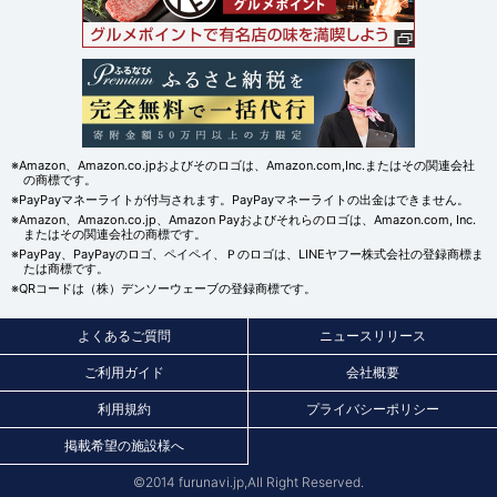
※Amazon、Amazon.co.jpおよびそのロゴは、Amazon.com,Inc.またはその関連会社
の商標です。
※PayPayマネーライトが付与されます。PayPayマネーライトの出金はできません。
※Amazon、Amazon.co.jp、Amazon Payおよびそれらのロゴは、Amazon.com, Inc.
またはその関連会社の商標です。
※PayPay、PayPayのロゴ、ペイペイ、Ｐのロゴは、LINEヤフー株式会社の登録商標ま
たは商標です。
※QRコードは（株）デンソーウェーブの登録商標です。
よくあるご質問
ニュースリリース
ご利用ガイド
会社概要
利用規約
プライバシーポリシー
掲載希望の施設様へ
©2014 furunavi.jp,All Right Reserved.