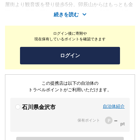
屋街より観音坂を登り徒歩5分。卯辰山からはもっとも金
沢らしい風景を望むことができます。その卯辰山の中腹に
続きを読む
松魚亭があります。日本海の幸と旬の食材を盛り込んだ会
席料理がおすすめです。
ログイン後に寄附や
現在保有しているポイントを確認できます
ログイン
この提携店は以下の自治体の
トラベルポイントがご利用いただけます。
自治体紹介
石川県金沢市
-
保有ポイント