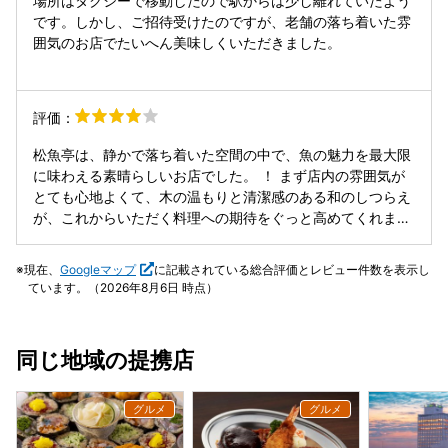
場所はタクシーで移動したので駅からは少し離れていたよう
excellent, and I was very satisfied. On the other hand, I
です。しかし、ご招待受けたのですが、老舗の落ち着いた雰
recall noticing a few concerns regarding the cleanliness of
囲気のお店でたいへん美味しくいただきました。
the interior. As a long-established local restaurant, I
understand that some signs of aging in the building are
inevitable. However, precisely for that reason, I feel that
評価：
greater attention to cleaning and organization would
make the experience even more pleasant. I look forward
松魚亭は、静かで落ち着いた空間の中で、魚の魅力を最大限
to seeing the restaurant continue to improve. Thank you
に味わえる素晴らしいお店でした。 ！ まず店内の雰囲気が
for the meal.
とても心地よくて、木の温もりと清潔感のある和のしつらえ
が、これからいただく料理への期待をぐっと高めてくれま
す！ どの一皿も、素材の新鮮さと丁寧な仕事が光っていて、
一口ごとに「うまいなあ」と自然に声が出ちゃう感じでし
現在、
Googleマップ
に記載されている総合評価とレビュー件数を表示し
た！ 焼き物や煮物も、味付けがやさしくて、どこかほっとす
ています。（2026年8月6日 時点）
る味わいで、さらにご主人の気さくで控えめな接客が心地よ
くて、背伸びせずにちゃんと贅沢できる場所だなと感じまし
た！ しっかりと和の技術に根ざしながらも、現代的な感覚も
同じ地域の提携店
感じさせてくれる料理で、和食の奥深さを改めて実感できま
した！ また季節を変えて、違う魚を楽しみに行きたいと思え
る一軒です！！