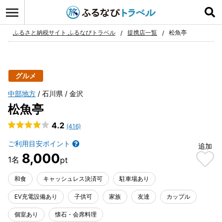
ログイン
お気に入り
ふるさと納税サイト ふるなびトラベル
提携店一覧
松魚亭
グルメ
中部地方
石川県
金沢
松魚亭
4.2
(416)
ご利用目安ポイント
追加
8,000
和食
キャッシュレス決済可
駐車場あり
EV充電設備あり
子供可
家族
友達
カップル
個室あり
懐石・会席料理