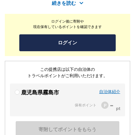
魚群探知機がついているのでそちらを見ながら魚をさがし
続きを読む
ていただきます。自分で見つけて釣れた魚はとても嬉しい
です。天気の良い日は雄大な桜島がとても綺麗です。釣れ
ログイン後に寄附や
た魚を持ち帰る際は別途1,000円にはなりますが簡易的な
現在保有しているポイントを確認できます
クーラーBOXも用意しております。
ログイン
この提携店は以下の自治体の
トラベルポイントがご利用いただけます。
自治体紹介
鹿児島県霧島市
-
保有ポイント
寄附してポイントをもらう