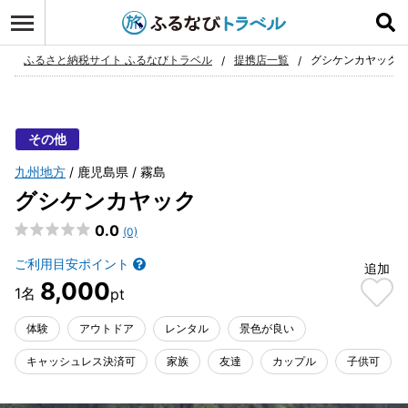
ログイン
お気に入り
ふるさと納税サイト ふるなびトラベル
提携店一覧
グシケンカヤック
その他
九州地方
鹿児島県
霧島
グシケンカヤック
0.0
(0)
ご利用目安ポイント
追加
8,000
体験
アウトドア
レンタル
景色が良い
キャッシュレス決済可
家族
友達
カップル
子供可