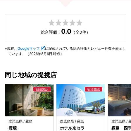
0.0
総合評価：
（全0件）
現在、
Googleマップ
に記載されている総合評価とレビュー件数を表示し
ています。（2026年8月6日 時点）
同じ地域の提携店
鹿児島県 / 霧島
鹿児島県 / 霧島
鹿児島県 / 
霞燦
ホテル京セラ
霧島 四