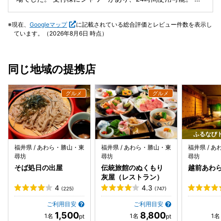
イレも2つ。 新しくきれいでした。 薪やドリンクも購入可能
で、ログキャビンにはサウナやジャグジーバスもありまし
現在、
Googleマップ
に記載されている総合評価とレビュー件数を表示し
た。 犬連れの旅なので、ドッグランも必須の我が家。 小型
ています。（2026年8月6日 時点）
犬用と大型犬用の2つドッグランがあり、人も犬も大満足の
キャンプサイトでした。 福井に来たときにまた利用したいと
思います。
同じ地域の提携店
ふるなび
福井県 / あわら・勝山・東
福井県 / あわら・勝山・東
福井県 / 
尋坊
尋坊
尋坊
そば処日の出屋
伝統旅館のぬくもり
越前あわ
灰屋（レストラン）
4
4.3
(225)
(747)
ご利用目安
ご利用目安
1,500
8,800