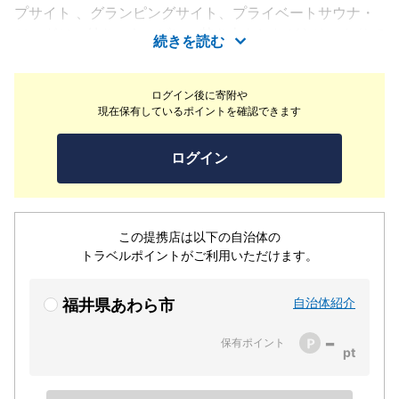
プサイト 、グランピングサイト、プライベートサウナ・
ジャグジー付きのキャビン、焚き火をしながらゆったりで
続きを読む
きるカフェやBBQ、ドッグラン、 夜には幻想的なイルミ
ネーションをご用意していおります。お客様にとって、今
ログイン後に寄附や
日という日が 季節を感じる自然の中で特別な日になりま
現在保有しているポイントを確認できます
すよう、スタッフ一同 心を込めてお手伝いをさせていた
だきます。
ログイン
この提携店は以下の自治体の
トラベルポイントがご利用いただけます。
自治体紹介
福井県あわら市
-
保有ポイント