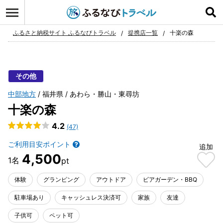
ログイン
お気に入り
ふるさと納税サイト ふるなびトラベル
提携店一覧
十楽の森
その他
中部地方
福井県
あわら・勝山・東尋坊
十楽の森
4.2
(47)
ご利用目安ポイント
追加
4,500
体験
グランピング
アウトドア
ビアガーデン・BBQ
駐車場あり
キャッシュレス決済可
家族
友達
子供可
ペット可