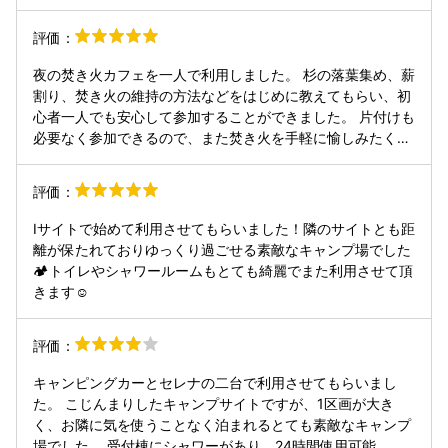
評価：
夜の焚き火カフェを一人で利用しました。 杉の落葉集め、薪
割り、焚き火の維持の方法などをはじめに教えてもらい、初
心者一人でも安心して参加することができました。 片付けも
必要なく参加できるので、また焚き火を手軽に愉しみたくな
ったら寄りたいと思いました。
評価：
Iサイトで始めて利用させてもらいました！隣のサイトとも距
離が保たれておりゆっくり過ごせる素敵なキャンプ場でした
🏕トイレやシャワールームもとても綺麗でまた利用させて頂
きます☺
評価：
キャンピングカーとセレナの二台で利用させてもらいまし
た。 こじんまりしたキャンプサイトですが、1区画が大き
く、お隣に気を使うことなく泊まれるとても素敵なキャンプ
場でした。 受付棟にシャワーがあり、24時間使用可能。 ト