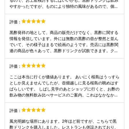
るので、お土産検討するにはいいかも。黒酢ドリンクは飲み
やすかったですが、ものにより独特の風味があるので、個人
的に好き嫌いはあるかも。黒酢アイスもありましたが、一口
食べるごとに、遠くに黒酢がある感じのアイスでした。 余談
評価：
ですが、玉壺をおもいだしました。
黒酢発祥の地として、商品の販売だけでなく、黒酢に関する
情報を発信しています。外には無数の黒酢の壺が整然と並ん
でいて、その様子はまるで絵画のようです。売店には黒酢関
連の商品が色々あって、黒酢ドリンクが試飲できます。クラ
ンベリーが美味しかったので１本買って帰りました。また黒
酢ソフトもいけますよ。最後まで食べ尽くすならコーンがオ
評価：
ススメです。
ここは本当に行くが価値あります。 あいにく桜島はうっすら
としか見えませんでしたが、壺畑越しに見る桜島の眺めはす
ばらしいです。 しばし見学のあとショップに行くと、お酢の
飲み物の無料飲み比べサービスのご案内。これはなかなか魅
力的なサービスで、お店の思惑通りにお土産を買ってしまい
ました。 10時開店と同時に入ったレストランのテーブルに
評価：
は予約席のプレートがたくさん。スタッフの方に聞くとツア
ーではなく個人客の予約とのことで人気の高さがわかりま
風光明媚な場所にあります。2年ほど前ですが、こちらで黒
す。私たちはそんなことも知らずに入店し、数少ない予約無
酢ドリンクを購入しました。レストランも併設されており、