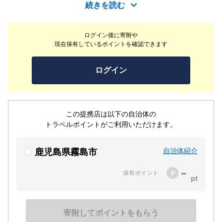
像にてご覧いただけます。見学だけでなく坂元のくろずを
続きを読む
はじめ、くろずを使った商品の試飲・試食、お買い物もお
楽しみいただけます。
ログイン後に寄附や
現在保有しているポイントを確認できます
ログイン
この提携店は以下の自治体の
トラベルポイントがご利用いただけます。
自治体紹介
鹿児島県霧島市
-
保有ポイント
寄附してポイントをもらう