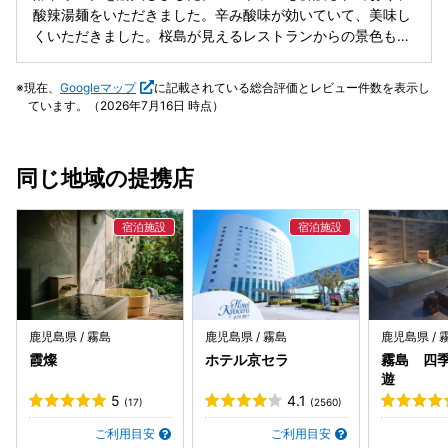
しのテーブルで小籠包をいただきました。 ショップ、レスト
酸辣湯麺をいただきました。辛み酸味が効いていて、美味し
ランのスタッフさんもみんな感じが良く、施設も美しく清潔
くいただきました。桜島が見えるレストランからの景色も絶
に保たれていました。
景です。近くに行ったときは、また立ち寄りたいお店です。
現在、
Googleマップ
に記載されている総合評価とレビュー件数を表示し
ています。（2026年7月16日 時点）
同じ地域の提携店
鹿児島県 / 霧島
鹿児島県 / 霧島
鹿児島県 / 
霞燦
ホテル京セラ
霧島 四
遊
5
4.1
(17)
(2560)
ご利用目安
ご利用目安