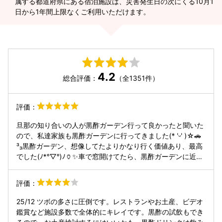
属する都道府県にある宿泊施設は、災害発生日の次にくる10月1
日から1年間上限なくご利用いただけます。
4.2
総合評価：
（全1351件）
評価：
旦那の知り合いの人が黒酢ガーデン行って良かったと聞いた
ので、私達家族も黒酢ガーデンに行ってきました(* 'ᵕ' )☆🚗
³₃黒酢ガーデン、想像してたよりかなり行く価値あり、最高
でした(ﾉ*°▽°)ﾉ🏺✨車で窓開けてたら、黒酢ガーデンに近ず
くにつれ、酢の香りが漂ってきます✨写メでは見せて貰って
たのですが、想像以上に凄かったです(,,>
評価：
25/12 ツボの多さに圧倒です。レストランやお土産、ビデオ
鑑賞など施設多数で全体的にキレイです。黒酢の試飲もでき