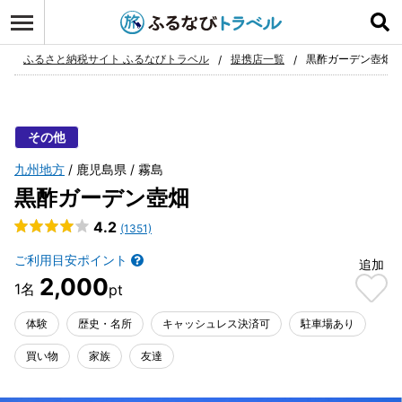
ログイン
お気に入り
ふるさと納税サイト ふるなびトラベル
提携店一覧
黒酢ガーデン壺畑
その他
九州地方
鹿児島県
霧島
黒酢ガーデン壺畑
4.2
(1351)
ご利用目安ポイント
追加
2,000
体験
歴史・名所
キャッシュレス決済可
駐車場あり
買い物
家族
友達