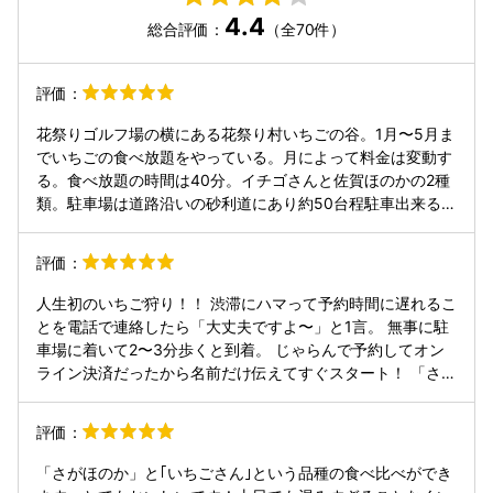
4.4
総合評価：
（全70件）
評価：
花祭りゴルフ場の横にある花祭り村いちごの谷。1月〜5月ま
でいちごの食べ放題をやっている。月によって料金は変動す
る。食べ放題の時間は40分。イチゴさんと佐賀ほのかの2種
類。駐車場は道路沿いの砂利道にあり約50台程駐車出来る。
ハウスは2棟あり駐車場からみて上のハウスで受付と料金を
支払い、ハサミとゴミ袋を受取り、食べ放題が開始となる。
評価：
ハウスの入り口に5センチほどの段差はあるが車椅子やベビ
ーカーでも入れるほどの高さ。
人生初のいちご狩り！！ 渋滞にハマって予約時間に遅れるこ
とを電話で連絡したら「大丈夫ですよ〜」と1言。 無事に駐
車場に着いて2〜3分歩くと到着。 じゃらんで予約してオン
ライン決済だったから名前だけ伝えてすぐスタート！ 「さが
ほのか」と「いちごさん」の2種類あって食べ比べできた。
どっちも美味しかった！！！！ あんまり人も多くなくてゆっ
評価：
くり楽しめた40分でした〜！
「さがほのか」と｢いちごさん｣という品種の食べ比べができ