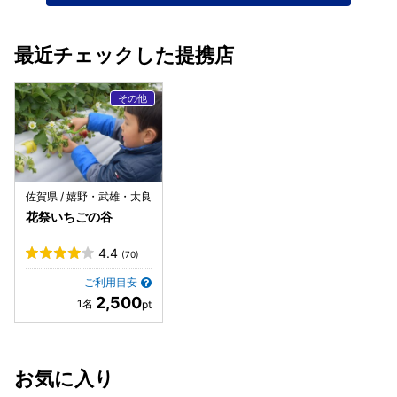
最近チェックした提携店
佐賀県 / 嬉野・武雄・太良
花祭いちごの谷
4.4
(70)
ご利用目安
2,500
お気に入り