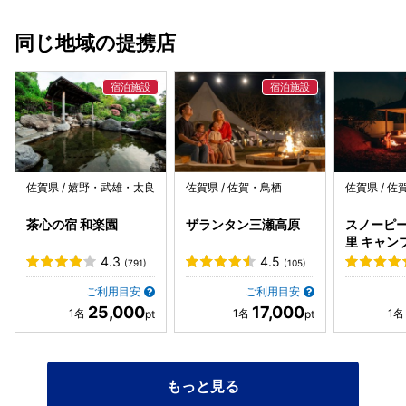
同じ地域の提携店
佐賀県 / 嬉野・武雄・太良
佐賀県 / 佐賀・鳥栖
佐賀県 / 
茶心の宿 和楽園
ザランタン三瀬高原
スノーピー
里 キャン
ド＆ヴィ
4.3
4.5
(791)
(105)
ご利用目安
ご利用目安
25,000
17,000
もっと見る