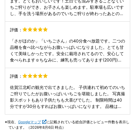
ます。とてもおいしいです！土日でも混みすぎることなくい
ちご狩りができ、お子さんも楽しめます。駐車場も広いです
し、手を洗う場所があるのでいちご狩りが終わったあとのべ
たべたを気にせずに楽しめます！ハウスの中なので風が通ら
ず暑く、うちわなどを持っていく方がいいかもしれません。
評価：
「さがほのか」「いちごさん」の40分食べ放題です。二つの
品種を食べ比べながらお腹いっぱいになりました。とても甘
くて美味しかったです。安全に栽培されてるので、安心して
食べられます☺️ちなみに、練乳も売ってあります(200円)。
駐車場から少し歩きますが、のどかで良い雰囲気で歩くのは
苦になりません。トイレは、駐車場に簡易トイレがありま
評価：
す。また、駐車場には、無人販売もありました。きれいなイ
チゴが並んでます☺️
佐賀江北町の観光で出てきました。 子供連れて初めてのいち
ご狩りでしたがお腹いっぱいいちごを堪能しました。 写真撮
影スポットもあり子供たちも大喜びでした。 制限時間は40
分ですが30分もすればお腹いっぱいになります。 品種はさ
がほのかといちごさんです。 値段も良心的だしまた行く機会
があれば行きたいです。
現在、
Googleマップ
に記載されている総合評価とレビュー件数を表示し
ています。（2026年8月6日 時点）