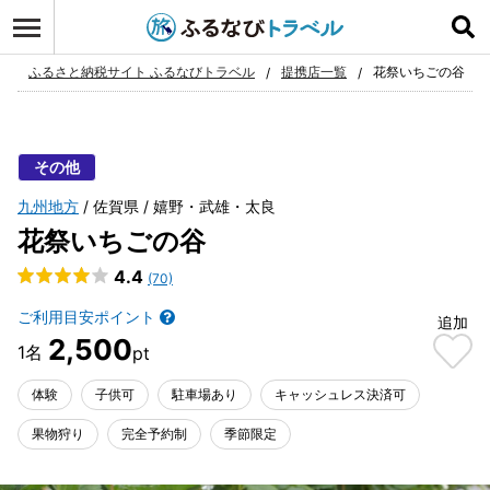
ログイン
お気に入り
ふるさと納税サイト ふるなびトラベル
提携店一覧
花祭いちごの谷
その他
九州地方
佐賀県
嬉野・武雄・太良
花祭いちごの谷
4.4
(70)
ご利用目安ポイント
追加
2,500
体験
子供可
駐車場あり
キャッシュレス決済可
果物狩り
完全予約制
季節限定