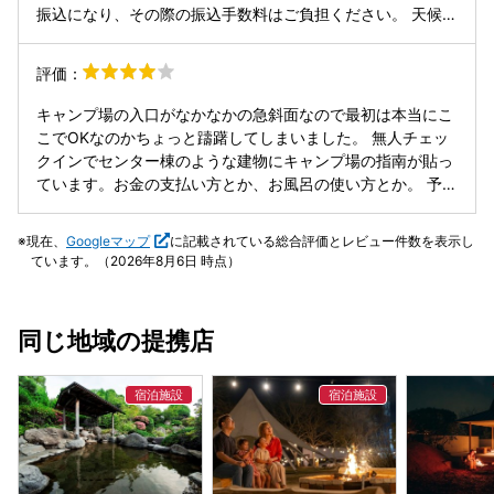
振込になり、その際の振込手数料はご負担ください。 天候不
良や体調不良のキャンセルでもいただきます。 予約した後
に、上記の内容を知りました。天候や体調不良でもキャンセ
評価：
ル料を払わないといけない事に不安ではありましたが…決ま
り事の為に仕方ない初めてのキャンプ場で楽しみにしていた
キャンプ場の入口がなかなかの急斜面なので最初は本当にこ
事もあり、雨だった場合はキャンセル料覚悟で前日を迎えま
こでOKなのかちょっと躊躇してしまいました。 無人チェッ
した。 前日の13時ごろに、管理人の方より電話が入りまし
クインでセンター棟のような建物にキャンプ場の指南が貼っ
た。水を出す井戸のポンプが壊れていて、水が出ない為にキ
ています。お金の支払い方とか、お風呂の使い方とか。 予約
ャンセルして欲しいとの電話でした。 話し方も淡々としてお
の人数を制限しているようなので、他のお客さんとかなり距
り、機械が壊れてるのだから、仕方ないでしょうみたいな感
離があってプライベート空間の確保が取れます。 川の流れる
現在、
Googleマップ
に記載されている総合評価とレビュー件数を表示し
じでした。 友人と仕事の休みを合わせて2週間前から、キャ
音を聞きながら焚火、そしてウイスキー。。。 最高ですね。
ています。（2026年8月6日 時点）
ンプ場の予約をしていました。もぅ〜少し早くキャンセルの
はい 大きなカニが川の水中をゆっくりと歩いているのが見え
電話を頂けてれば、他のキャンプ場の予約の取り直しがきい
ました。 大きめの露天風呂もあり一人1500円でこれはコス
たのですが、前日の13時ごろの電話だった為、他のキャンプ
パ良しですね。 また来たいです。 ちなみにソフトバンクは
同じ地域の提携店
場は案の定一杯で予約が取れませんでした。 お客からのキャ
圏外でした。電話＆ネットが使用不可。まあキャンプなんで
ンセルには、敏感なのに、管理人の方からのキャンセルはア
良しとしましょう。 ゴミは全て持って帰りましょう。来た時
ッサリしたものでした。
よりも美しく。