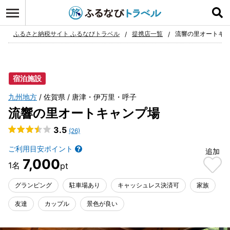
ログイン
お気に入り
ふるさと納税サイト ふるなびトラベル
提携店一覧
流響の里オートキ
宿泊施設
九州地方
佐賀県
唐津・伊万里・呼子
流響の里オートキャンプ場
3.5
(26)
ご利用目安ポイント
追加
7,000
グランピング
駐車場あり
キャッシュレス決済可
家族
友達
カップル
景色が良い