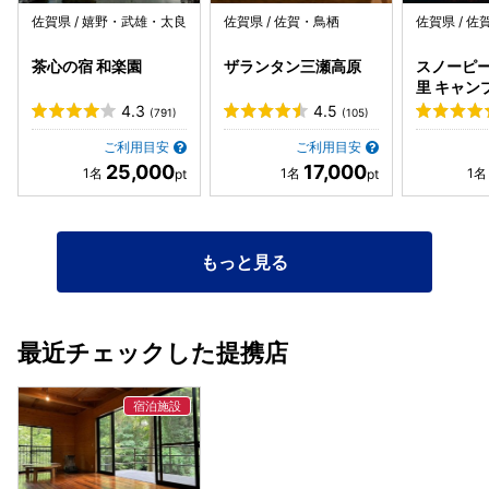
佐賀県 / 嬉野・武雄・太良
佐賀県 / 佐賀・鳥栖
佐賀県 / 
茶心の宿 和楽園
ザランタン三瀬高原
スノーピー
里 キャン
ド＆ヴィ
4.3
4.5
(791)
(105)
ご利用目安
ご利用目安
25,000
17,000
もっと見る
最近チェックした提携店