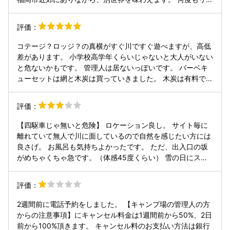
ートすると思います。 懸念点はただ一つ、敷地入り口の急坂
でしょうか。スペーシアギアの四駆×雨上がり濡れた路面で
評価：
問題ありませんでしたが、ちょっとドキドキしました。 あ、
auとdocomoは電波入りました。
コテージ？ロッジ？の真横がすぐ川ですぐ遊べますが、高低
差があります。 小学校高学年くらいじゃないと大人がいない
と危ないかもです。 管理人は居ないっぽいです。 バーベキ
ューセットは網と木炭は買っていきました。 木炭は有料で置
いてあります。 ゴミ袋は有料です。燃えるゴミ燃えないゴミ
各500円で、置いて帰れます？ 露天風呂は川が見えます。一
評価：
回お湯を貯めるのに1000円です。 コテージはキレイで、広
いです。10人で行きましたが余裕でした。2階にベッド2つ、
【四駆車じゃ無いと危険】 ロケーション良し。 サイト毎に
マットレス4つありました。その他は持っていく感じかな？
離れていて無人で川に面しているので自然を感じたい方には
トイレ、お風呂、洗面台と完備。 冷凍冷蔵庫、カセットコン
良さげ。 お風呂も気持ちよかったです。 ただ、出入口の坂
ロ（ガスボンベもあるけど、中量に注意）、炊飯器2つ（5合
がめちゃくちゃ急です。（体感45度くらい） 雪の日にスタ
と3合）電子レンジ、包丁、まな板、お皿、洗剤など色々揃
ッドレス履いたセレナで行きましたが路面が濡れていたから
ってます。 流しそうめんはワイルドな人なら行けるかも。 8
か、帰りに登れずJAFのお世話になりました。 （同行者のノ
評価：
月末に利用しましたが、朝は寒かったです😂
ーマルタイヤ四駆は登れたようです） JAFのおじさん曰く、
登れない人が多くてよく呼ばれるそう。 夏でも雨だと登れな
2週間前に電話予約をしました。 【キャンプ場の管理人の方
いことがあるそうなので、足回りが強い車じゃ無い方にはお
からの注意事項】にキャンセル料金は1週間前から50%、2日
勧めできません。
前から100%頂きます。 キャンセル料のお支払い方法は銀行