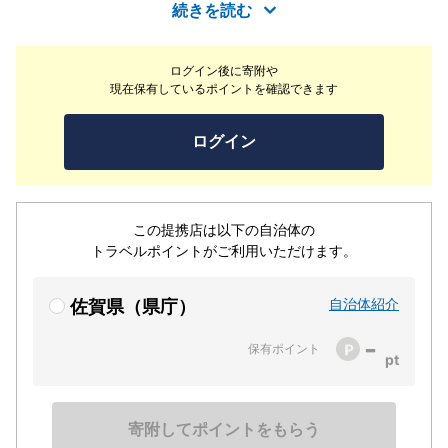
も楽しめる隠れ家的スポットです。平地に比べ気温が3～
続きを読む
5度ほど低く、夏場でも過ごしやすくなっております。
ログイン後に寄附や
現在保有しているポイントを確認できます
ログイン
この提携店は以下の自治体の
トラベルポイントがご利用いただけます。
自治体紹介
佐賀県（県庁）
-
保有ポイント
寄附してポイントをもらう