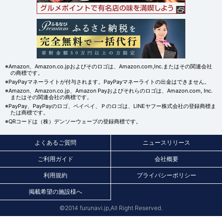
※Amazon、Amazon.co.jpおよびそのロゴは、Amazon.com,Inc.またはその関連会社
の商標です。
※PayPayマネーライトが付与されます。PayPayマネーライトの出金はできません。
※Amazon、Amazon.co.jp、Amazon Payおよびそれらのロゴは、Amazon.com, Inc.
またはその関連会社の商標です。
※PayPay、PayPayのロゴ、ペイペイ、Ｐのロゴは、LINEヤフー株式会社の登録商標ま
たは商標です。
※QRコードは（株）デンソーウェーブの登録商標です。
よくあるご質問
ニュースリリース
ご利用ガイド
会社概要
利用規約
プライバシーポリシー
掲載希望の施設様へ
©2014 furunavi.jp,All Right Reserved.