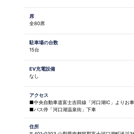
席
全80席
駐車場の台数
15台
EV充電設備
なし
アクセス
■中央自動車道富士吉田線「河口湖IC」よりお車
■バス停「河口湖温泉街」下車
住所
〒401-0303 山梨県南都留郡富士河口湖町浅川36