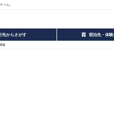
ラベル」
行先からさがす
宿泊先・体験
湖波