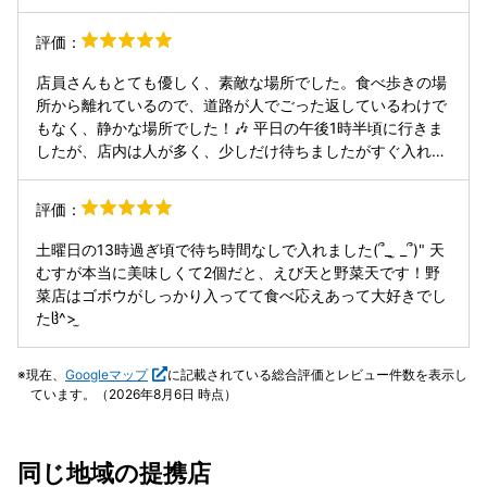
後片付けが追い付かず待つことになりました。お客に対して
店員の数が明らかに少ないと感じました。大分の名物を食べ
評価：
る人が多いですが、この店の常連からテールカレーが美味し
いと聞いてこれを注文。煮込まれたテール肉は繊維状になっ
店員さんもとても優しく、素敵な場所でした。食べ歩きの場
ており、想定以上に美味しかったです。一口目は辛さを感じ
所から離れているので、道路が人でごった返しているわけで
ませんが、食べ進むと辛くなり、一気に食べ終えました。
もなく、静かな場所でした！🎶 平日の午後1時半頃に行きま
したが、店内は人が多く、少しだけ待ちましたがすぐ入れま
した！ PayPay使えます！！◎ タッチパネルで注文するよう
な形でした。 味も美味しく、可愛かったです！！💖💖
評価：
土曜日の13時過ぎ頃で待ち時間なしで入れました(՞_ ̫ _՞)" 天
むすが本当に美味しくて2個だと、えび天と野菜天です！野
菜店はゴボウがしっかり入ってて食べ応えあって大好きでし
たჱ̒^> ̫
現在、
Googleマップ
に記載されている総合評価とレビュー件数を表示し
ています。（2026年8月6日 時点）
同じ地域の提携店