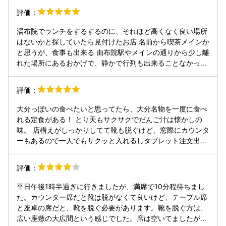
評価：
湯布院でランチをするするのに、それほど高くなく良い場所
はないかと探していたら見付けたお店 名前から喫茶メインか
と思うが、食事も出来る 由布院駅やメインの通りから少し離
れた場所にあるおかげで、静かで行列も出来ることなかった
古民家風の建物は、入口が少し低めなところも雰囲気があっ
て良い 中に入ると土間風の空間が広がり、左手に食事する空
評価：
間がある 座敷のような場所もあれば、かつては玄関？縁側？
のような場所もあり、空いていればそれぞれ違った雰囲気の
大分っぽいの食べたいと思ってたら、大分名物を一度に食べ
場所で食事が楽しめる 縁側の場所は、横に並ぶことになる
れる定食がある！ とり天もサクサクでだんご汁は懐かしの
が、向かいのお店も風情があるので、その景観を楽しめるの
味。 店構えがしっかりしてて靴も脱ぐけど、窓際にカウンタ
が良かった 食事は、だご汁やとり天等の郷土料理メインで、
ーもあるので一人でもサクッと入れるしタブレット注文出来
ご飯が茶碗ではなくおむすびと言うのも面白い 喫茶メニュー
るので利便性も◎
もあるので、お昼以外に訪れても良いだろう 値段も２千円以
評価：
下なので、ちょっと寄るには良いだろう 駐車場は10台程が
停められるし、近くにバスの停留所もあったので、バスで訪
平日午後1時半過ぎに行きましたが、満席で10分程待ちまし
れるのも良いだろう
た。カウンター席だと靴は脱がなくて良いけど、テーブル席
と座卓の席だと、靴を脱ぐ必要があります。靴を脱ぐ方は、
広い座敷の大広間という感じでした。席は空いてましたが、