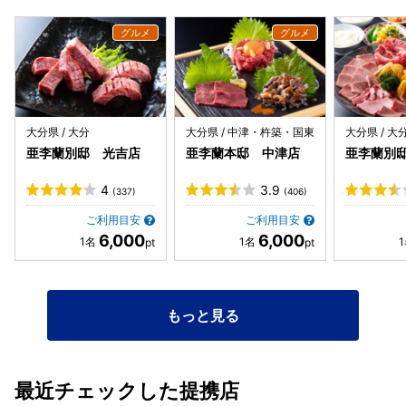
大分県 / 大分
大分県 / 中津・杵築・国東
大分県 / 大
亜李蘭別邸 光吉店
亜李蘭本邸 中津店
亜李蘭別
4
3.9
(337)
(406)
ご利用目安
ご利用目安
6,000
6,000
もっと見る
最近チェックした提携店