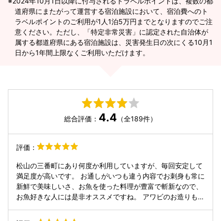
2024年10月1日以降に付与されるトラベルポイントは、複数の都
道府県にまたがって運営する宿泊施設において、宿泊費へのト
ラベルポイントのご利用が1人1泊5万円までとなりますのでご注
意ください。ただし、「特定非常災害」に認定された自治体が
属する都道府県にある宿泊施設は、災害発生日の次にくる10月1
日から1年間上限なくご利用いただけます。
4.4
総合評価：
（全189件）
評価：
松山の三番町にあり何度か利用していますが、毎回安定して
満足度が高いです。 お通しがいつも違う内容でお刺身も常に
新鮮で美味しいさ、お魚を使った料理が豊富で斬新なので、
お魚好きな人には是非オススメですね。 アワビのお造りもと
ても新鮮で食べ応えがあり絶品でした。 お肉料理のメニュー
も豊富で牛タンを使ったシチューがとても最高です。今回は