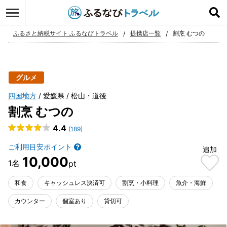
ログイン
お気に入り
ふるさと納税サイト ふるなびトラベル
提携店一覧
割烹 むつの
グルメ
四国地方
愛媛県
松山・道後
割烹 むつの
4.4
(189)
ご利用目安ポイント
追加
10,000
和食
キャッシュレス決済可
割烹・小料理
魚介・海鮮
カウンター
個室あり
貸切可