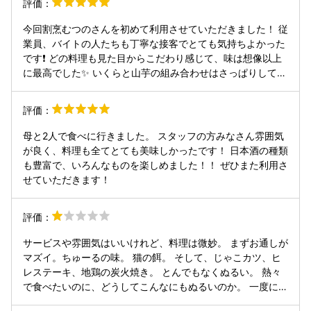
評価：
お酒を飲まずにいましたが、日本酒がとてもたくさんありお
店に入ってみると14代のお酒が沢山並んでいます。地酒だけ
今回割烹むつのさんを初めて利用させていただきました！ 従
でなく県外のお酒もあり接待で使う場でもおすすめだと思い
業員、バイトの人たちも丁寧な接客でとても気持ちよかった
ます。 店員の方も親切で、本日のおすすめのメニューや料理
です❗️ どの料理も見た目からこだわり感じて、味は想像以上
の説明もしてくれました。 次回も是非食べようと思います。
に最高でした✨ いくらと山芋の組み合わせはさっぱりしてて
食感も楽しいし、キジ肉の炙りは香ばしさと旨味が抜群🤤 レ
アカツは中がめちゃくちゃ柔らかくて感動レベル…。唐揚げ
評価：
も外カリ中ジュワでお酒止まらん🍻🍗 春巻きも具がぎっしり
で最後まで美味しく食べれました！ 料理だけじゃなく盛り付
母と2人で食べに行きました。 スタッフの方みなさん雰囲気
けも綺麗で、日本酒の種類も多くてまだまだ飲みたいお酒も
が良く、料理も全てとても美味しかったです！ 日本酒の種類
あったのでまた絶対に行きたいお店です❗️
も豊富で、いろんなものを楽しめました！！ ぜひまた利用さ
せていただきます！
評価：
サービスや雰囲気はいいけれど、料理は微妙。 まずお通しが
マズイ。ちゅーるの味。 猫の餌。 そして、じゃこカツ、ヒ
レステーキ、地鶏の炭火焼き。 とんでもなくぬるい。 熱々
で食べたいのに、どうしてこんなにもぬるいのか。 一度に2
つくらいの料理をもってくるが できたてをすぐ持ってこいよ