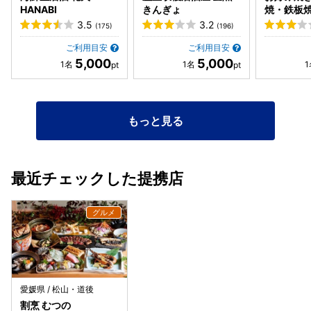
段なら料理だけなら他にいい店は幾らでもあるかな…🥲 再訪
HANABI
きんぎょ
焼・鉄板焼
は要検討だね！
衣山店
3.5
3.2
(175)
(196)
ご利用目安
ご利用目安
5,000
5,000
もっと見る
最近チェックした提携店
愛媛県 / 松山・道後
割烹 むつの