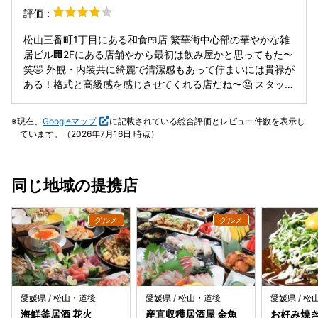
と思う。 極めつけは雲丹の天ぷら。 メニューでは海苔の上
評価：
にたっぷりの雲丹がのっているが 実際に提供された料理は全
く違う。 海苔のほうが雲丹より大きい。 雲丹少なすぎ。 景
松山三番町1丁目にある和食🍱店 繁華街中心部の華やかな雑
品表示法違反。 あと牛タンが不味すぎて食えん。 こんなク
居ビル🏢2Fにある店舗やから最初は飲み屋かと思ってもた〜
ッサイ肉よく堂々と出せるな。 味見したんか？ 高いだけの
笑🤣 外観・内装共に綺麗で清潔感もあって佇まいには貫禄が
店。 きらり？多分人違いです。 そちらへ伺ったのは一度き
ある！格式と高級感を感じさせてくれる店だね〜🤔 スタッフ
りです。
の接客も素晴らしく2020年を締め括るに相応しい店やね👆久
し振りに会う友人と初訪問🎌 付き出しとアテを肴にビールで
現在、
Googleマップ
に記載されている総合評価とレビュー件数を表示し
乾杯！🍻いいね〜♫ 海鮮サラダ🥗&出汁巻き玉子。これはど
ています。（2026年7月16日 時点）
っちも美味しいね〜😃特に海鮮サラダはなかなかの逸品♪♪鮮
度のいいネタがカルパッチョ風にアレンジされてドレッシン
グとの相性抜群！だし巻きもふんわり食感で出汁が効いてい
同じ地域の提携店
い味してるわ〜😆 鯛&鰤の刺身は普通だね😔鯛は身厚で炙り
もあってひと手間入ってるけど値段の割にって感じかなぁ…
😔 もう一段高いクオリティを期待してたんだけどね…😰 鯛
めし。出汁で炊き上げられた鯛めしは土鍋に鯛の香りと旨味
が染み込んだ絶妙な味わい…👌米🍚に具材の鯛身とイクラ、
ネギetc...とが見事に調和してて口の中に広がる風味が堪ら
んね！これはマジで旨いわ〜😋 うん。間違いなくいい店だ
ね！👍十分美味しい！ 但し、コスパ考えると決して良いとは
愛媛県 / 松山・道後
愛媛県 / 松山・道後
愛媛県 / 
思えないね…😅 料理内容と支払額を鑑みると微妙…😓この値
海鮮釜居酒 花火
産直収穫居酒屋 金魚
お好み焼