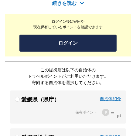
す。大事な人との食事や接待でも使用でき、大変満足出来
続きを読む
ると思います。愛媛でのお食事はぜひ『割烹 むつの』へ
ようこそ！！
ログイン後に寄附や
現在保有しているポイントを確認できます
ログイン
この提携店は以下の自治体の
トラベルポイントがご利用いただけます。
寄附する自治体を選択してください。
自治体紹介
愛媛県（県庁）
-
保有ポイント