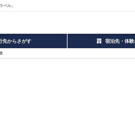
ラベル」
行先からさがす
宿泊先・体験
遊