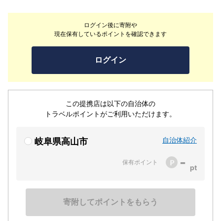
風呂をはじめ、東屋の外風呂、大浴場の内湯など、趣の異
なるお風呂が合わせて8つ。奥飛騨の季節の移ろいを肌で
ログイン後に寄附や
感じながらの湯浴みは格別です。
現在保有しているポイントを確認できます
ログイン
この提携店は以下の自治体の
トラベルポイントがご利用いただけます。
自治体紹介
岐阜県高山市
-
保有ポイント
寄附してポイントをもらう