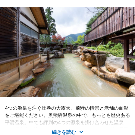
4つの源泉を注ぐ圧巻の大露天。飛騨の情景と老舗の面影
をご堪能ください。奥飛騨温泉の中で、もっとも歴史ある
平湯温泉。中でも評判の4つの源泉を掛け合わせた温泉
が、源泉掛け流しでお愉しみいただけます。2カ所の露天
続きを読む