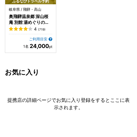
ふるなびトラベル予約
岐阜県 / 飛騨・高山
奥飛騨温泉郷 深山桜
庵 別館 湯めぐりの宿
平湯館
4
(719)
ご利用目安
24,000
お気に入り
提携店の詳細ページでお気に入り登録をすると
ここに表
示されます。