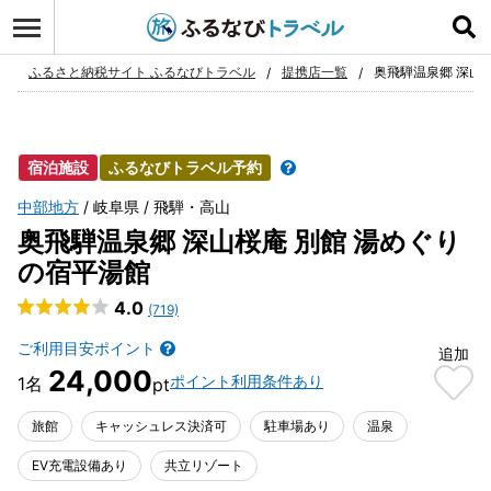
ログイン
お気に入り
ふるさと納税サイト ふるなびトラベル
提携店一覧
奥飛騨温泉郷 深山
宿泊施設
ふるなびトラベル予約
中部地方
岐阜県
飛騨・高山
奥飛騨温泉郷 深山桜庵 別館 湯めぐり
の宿平湯館
4.0
(719)
ご利用目安ポイント
追加
24,000
ポイント利用条件あり
旅館
キャッシュレス決済可
駐車場あり
温泉
EV充電設備あり
共立リゾート