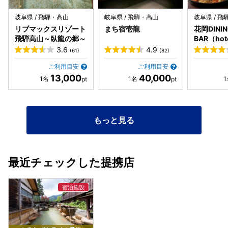
岐阜県 / 飛騨・高山
岐阜県 / 飛騨・高山
岐阜県 / 
リブマックスリゾート
まち宿壱龍
花岡DININ
飛騨高山～臥龍の郷～
BAR（hote
TAKAYA
3.6
4.9
(61)
(82)
ご利用目安
ご利用目安
13,000
40,000
もっと見る
最近チェックした提携店