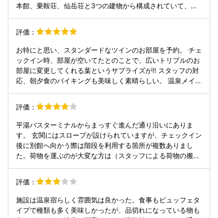
本館、乗鞍荘、仙岳荘と3つの建物から構成されていて、ウ
ェブサイトにある通り仙岳荘は階段のみでエレベーターがな
いので荷物がある人は要注意です。 スタッフさんの対応など
評価：
はよかったのですが、問題はお食事。。 お客さんの多くがイ
ンバウンドだからか、インバウンド向けに合わせたような食
お特にと思い、スタンダードなツインのお部屋を予約。 チェ
事内容でした。 なぜ、岐阜の山間部にある温泉地で、刺身や
ックイン時、部屋が空いてたとのことで、広いトリプルのお
カニ、はたまた春巻きや肉まんがバイキングで出るのでしょ
部屋に変更してくれる葉というサプライズが‼︎ スタッフの対
うか？ 飛騨地域は牛肉や山菜、川魚など素敵な地のものがた
応、朝夕食のバイキングも美味しく素晴らしい。 温泉メイン
くさんあるはずなのに、一つもありません。 さらに、19時
できたので肝心の温泉は混浴なしの時間制男女入れ替え制。
にバイキングに行ったら何も補充されずにご飯やおかずは冷
どちらも入ったが、内風呂も天井高く全面ほぼ木造、露天も
評価：
めきっていました。 食事内容やクオリティは残念ですがゼロ
それぞれ良さがあり、湯質も鉄分、少しの硫黄臭で最高でし
点です。 同じ共立リゾートのラビスタなどはご飯がとても美
た。 また期待と思う素晴らしいホテルです。 残念なところ
平湯バスターミナルからまっすぐ進んだ通り沿いにありま
味しく、地のものを活かしたメニューを提供しています。ぜ
は風呂は25時まで、朝5時から再開という事位でした。
す。 玄関にはスロープが設けられていますが、チェックイン
ひグループブランドから学んでください。
後に別館へ向かう際は階段を利用する箇所が複数ありまし
た。荷物を運ぶのが大変な方は（スタッフによる荷物の搬送
サポートはありませんでした）、滞在予定の部屋がエレベー
ターでアクセスできるかを事前に確認しておくと安心です。
評価：
大浴場やフロント前の休憩スペースは清潔で居心地がよく、
ゆったり過ごせました。売店も充実しており、飲み物やお土
施設は温泉宿らしく雰囲気は良かった。食事もビュッフェタ
産の種類が豊富でした。 平湯温泉は到着時間によっては外食
イプで種類も多く美味しかったが、品切れになっている物も
が難しいこともあるため、ホテルの食事付きプランはとても