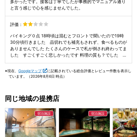
多かったです。接客は丁寧でしたが事務的でマニュアル通り
助かりました。お食事会場は地下にありましたが、窓越しに
と言う感じで心を感じませんでした。
手入れされた庭を眺めることができ、落ち着いた雰囲気でし
た。朝夕のビュッフェは混み合う時間帯もあるので、少し時
評価：
間に余裕をもって利用されるのがおすすめです。
バイキング０点 18時頃は混むとフロントで聞いたので19時
30分頃行きました 品切れでも補充もされず、食べるものが
ありませんでした たくさんのケースで札が倒され終わってま
した すごくすごく悲しかったです 料理の質も？でした お
腹さえふくれたらよいと思う方は満足と思いますが、はっき
り言って、高山でお世話になったルートインの朝食の方がは
現在、
Googleマップ
に記載されている総合評価とレビュー件数を表示し
るかに心のこもった美味しいご飯でした 上高地、新穂高目的
ています。（2026年8月6日 時点）
で宿泊しましたが素泊まりで十分な宿です 共立ドーミーイン
系列、初宿泊でしたがリピは無いです
同じ地域の提携店