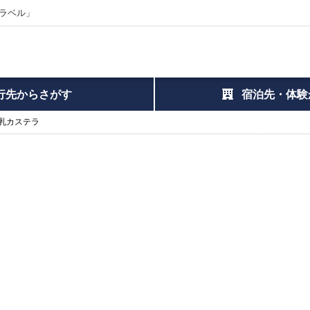
ラベル」
行先からさがす
宿泊先・体験
乳カステラ