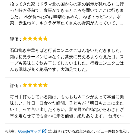
ん草の甘みと鮮やかな風味、キクラゲの心地よい食感が麺と
拾ってきた家（ドラマ北の国からの家の展示が見れる）に行
味かったです。
スープを見事に引き立て、一杯の完成度をさらに高めていま
った時お昼前で、食事ができるところを聞いてここに行きま
す。 観光の途中で立ち寄ったつもりが、このラーメンを食べ
した。 私が食べたのは味噌らぁめん、ねぎトッピング。水
るためだけに富良野を再訪したくなるほどの美味しさでし
菜、赤玉ねぎ、キクラゲ等たくさんの野菜が入っていて、厚
た。富良野を訪れる方にはぜひ味わってほしい、心からおす
めのチャーシューとそれらの野菜のザクザク感がとても美味
すめできる一杯です！
しかったです。麺はもちろん、スープも濃いめで美味しく満
評価：
足でした。
石臼挽き中華そばと行者ニンニクごはんをいただきました。
麺は初見ラーメンじゃなくお蕎麦に見えるような見た目。ス
ープも美味しく飲み干してしまいました。行者ニンニクごは
んも風味が良く絶品です。大満足でした。
評価：
毎日手打ちしている麺は、もちもち＆コシがあって本当に美
味しい。昨日一口食べた瞬間、子どもが「明日もここに来た
い！」って言い出したくらい。富良野の市街地からわざわざ
車を走らせてでも食べに来る価値、絶対あります。 台湾から
来た旅行者ですが、このラーメンには本当に感動しました。
また北海道に来たら絶対また寄ります！
現在、
Googleマップ
に記載されている総合評価とレビュー件数を表示し