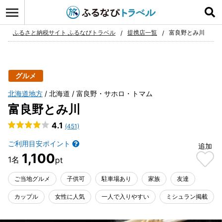
ログイン
お気に入り
ふるさと納税サイト ふるなびトラベル
提携店一覧
富良野とみ川
グルメ
北海道地方
北海道
富良野・サホロ・トマム
富良野とみ川
4.1
(451)
ご利用目安ポイント
追加
1,100
ご当地グルメ
子供可
駐車場あり
家族
友達
カップル
女性に人気
一人で入りやすい
ミシュラン掲載