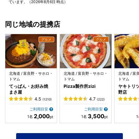
ています。（2026年8月6日 時点）
同じ地域の提携店
北海道 / 富良野・サホロ・
北海道 / 富良野・サホロ・
北海道 / 
トマム
トマム
トマム
てっぱん・お好み焼
Pizza製作所zizi
ヤキトリツ
まさ屋
野店
4.5
4.7
(1210)
(222)
ご利用目安
ご利用目安
2,000
3,500