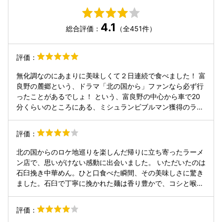
4.1
総合評価：
（全451件）
評価：
無化調なのにあまりに美味しくて２日連続で食べました！ 富
良野の麓郷という、ドラマ「北の国から」ファンなら必ず行
ったことがあるでしょ！ という、富良野の中心から車で20
分くらいのところにある、ミシュランビブルマン獲得のラー
メン屋さんです。 最近は、富良野の市内や、新千歳空港にも
お店がありますね。 無化調、富良野で採れるものを中心に地
評価：
産地消をしています。 この日も、山部で採れた、ネギとほう
れん草が、トッピングにありました。 1日目は、石臼挽中華
北の国からのロケ地巡りを楽しんだ帰りに立ち寄ったラーメ
そばの、無化調自家製麵の中華そばです。 5年前にも食べま
ン店で、思いがけない感動に出会いました。 いただいたのは
したが、スープが美味い！ 甘いとしょっぱいが実にいい感じ
石臼挽き中華めん。ひと口食べた瞬間、その美味しさに驚き
です。 麺も、ほぼ蕎麦ではないかと思うほど、黒いのです
ました。石臼で丁寧に挽かれた麺は香り豊かで、コシと喉ご
が、麺の味が実に美味い！ 嫁は、味噌ラーメン、息子は塩ラ
しのバランスが絶妙。今まで食べてきた中華めんとはまった
ーメンでしたが、どれも激ウマでした。 2日目は、ゴルフの
く別物と言っていいほどの衝撃でした。 さらにトッピングに
評価：
後に食べに行きました。 担々麺を食べましたが、これがまた
は、富良野産の新鮮なほうれん草とキクラゲを追加。ほうれ
実に美味い！ 旨と辛と痺れが実にいいバランスで、めちゃ美