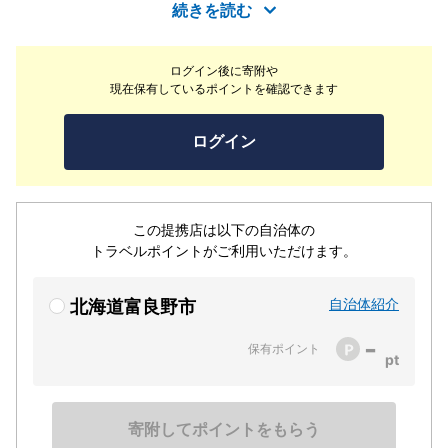
2011」にて、あっさり部門で全日本1位に選ばれておりま
続きを読む
す。
ログイン後に寄附や
現在保有しているポイントを確認できます
ログイン
この提携店は以下の自治体の
トラベルポイントがご利用いただけます。
自治体紹介
北海道富良野市
-
保有ポイント
寄附してポイントをもらう