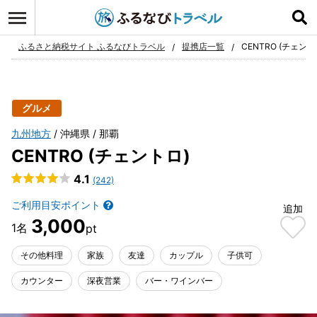
ログイン
お気に入り
ふるさと納税サイト ふるなびトラベル
提携店一覧
CENTRO (チェント
グルメ
九州地方
沖縄県
那覇
CENTRO (チェントロ)
4.1
(242)
ご利用目安ポイント
追加
3,000
その他料理
家族
友達
カップル
子供可
カウンター
深夜営業
バー・ワインバー