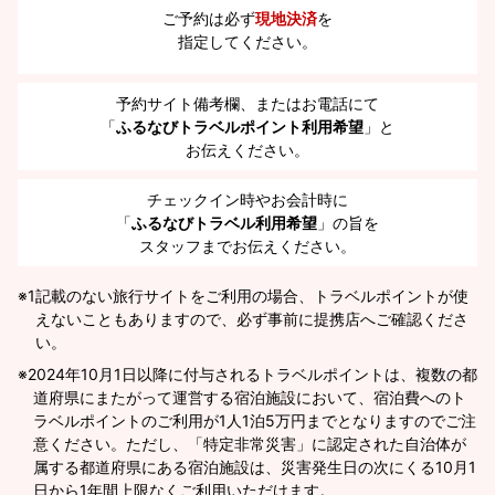
ご予約は必ず
現地決済
を
指定してください。
予約サイト備考欄、またはお電話にて
「
ふるなびトラベルポイント利用希望
」と
お伝えください。
チェックイン時やお会計時に
「
ふるなびトラベル利用希望
」の旨を
スタッフまでお伝えください。
※1
記載のない旅行サイトをご利用の場合、トラベルポイントが使
えないこともありますので、必ず事前に提携店へご確認くださ
い。
2024年10月1日以降に付与されるトラベルポイントは、複数の都
道府県にまたがって運営する宿泊施設において、宿泊費へのト
ラベルポイントのご利用が1人1泊5万円までとなりますのでご注
意ください。ただし、「特定非常災害」に認定された自治体が
属する都道府県にある宿泊施設は、災害発生日の次にくる10月1
日から1年間上限なくご利用いただけます。