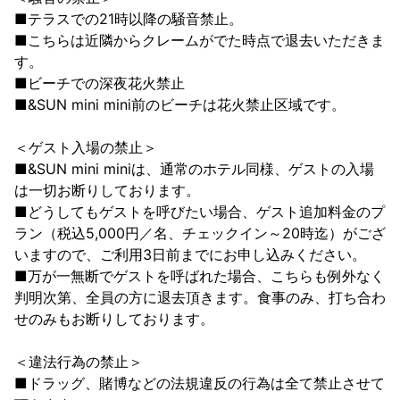
■テラスでの21時以降の騒音禁止。
■こちらは近隣からクレームがでた時点で退去いただきま
す。
■ビーチでの深夜花火禁止
■&SUN mini mini前のビーチは花火禁止区域です。
＜ゲスト入場の禁止＞
■&SUN mini miniは、通常のホテル同様、ゲストの入場
は一切お断りしております。
■どうしてもゲストを呼びたい場合、ゲスト追加料金のプ
ラン（税込5,000円／名、チェックイン～20時迄）がござ
いますので、ご利用3日前までにお申し込みください。
■万が一無断でゲストを呼ばれた場合、こちらも例外なく
判明次第、全員の方に退去頂きます。食事のみ、打ち合わ
せのみもお断りしております。
＜違法行為の禁止＞
■ドラッグ、賭博などの法規違反の行為は全て禁止させて