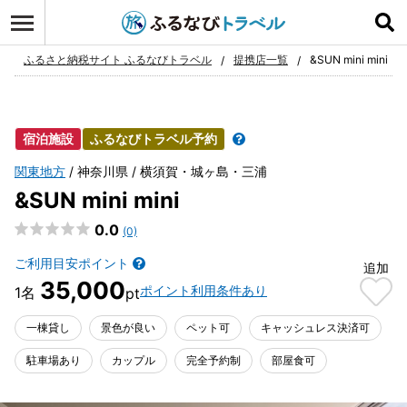
ログイン
お気に入り
ふるさと納税サイト ふるなびトラベル
提携店一覧
&SUN mini mini
宿泊施設
ふるなびトラベル予約
関東地方
神奈川県
横須賀・城ヶ島・三浦
&SUN mini mini
0.0
(0)
ご利用目安ポイント
追加
35,000
ポイント利用条件あり
一棟貸し
景色が良い
ペット可
キャッシュレス決済可
駐車場あり
カップル
完全予約制
部屋食可