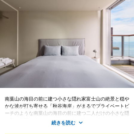
南葉山の海目の前に建つ小さな隠れ家富士山の絶景と穏や
かな波が打ち寄せる「秋谷海岸」がまるでプライベートビ
ーチのような南葉山の海目の前に建つ二人だけの小さな隠
れ家。必要な物だけをぎゅっと詰め込んだ「&SUN mini
続きを読む
mini 」で大切な人とワンちゃんとシンプルなリトリート