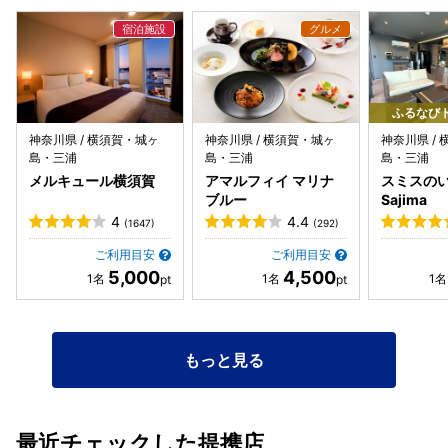
ふるなび
神奈川県 / 横須賀・城ヶ
神奈川県 / 横須賀・城ヶ
神奈川県 /
島・三浦
島・三浦
島・三浦
メルキュール横須賀
アマルフィイ マリナ
スミスの
ブルー
Sajima
4
4.4
(1647)
(292)
ご利用目安
ご利用目安
5,000
4,500
もっと見る
最近チェックした提携店